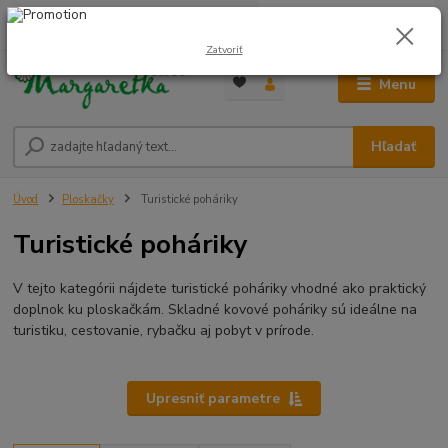
0
ks
0948 236 042
za
0,00 €
12:00-14:00
Zatvoriť
Menu
Hľadať
Úvod
Ploskačky
Turistické poháriky
Turistické poháriky
V tejto kategórii nájdete turistické poháriky vhodné ako praktický
doplnok ku ploskačkám. Skladné kovové poháriky sú ideálne na
turistiku, cestovanie, rybačku aj pobyt v prírode.
Upresniť parametre