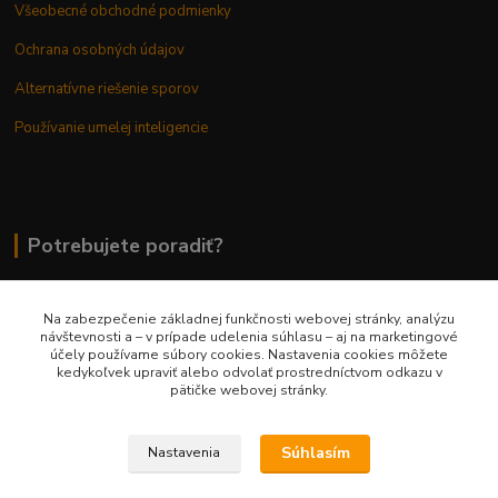
Všeobecné obchodné podmienky
Ochrana osobných údajov
Alternatívne riešenie sporov
Používanie umelej inteligencie
Potrebujete poradiť?
Na zabezpečenie základnej funkčnosti webovej stránky, analýzu
0948 236 042
návštevnosti a – v prípade udelenia súhlasu – aj na marketingové
účely používame súbory cookies. Nastavenia cookies môžete
kedykoľvek upraviť alebo odvolať prostredníctvom odkazu v
info@margaretkashop.sk
pätičke webovej stránky.
Súhlasím
Nastavenia