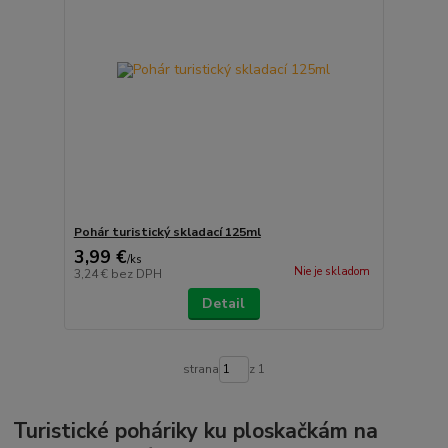
Pohár turistický skladací 125ml
3,99 €
/
ks
Nie je skladom
3,24 €
bez DPH
Detail
strana
z 1
Turistické poháriky ku ploskačkám na