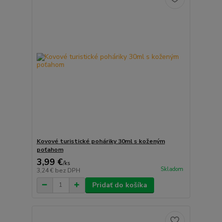
Kovové turistické poháriky 30ml s koženým
poťahom
3,99 €
/
ks
Skladom
3,24 €
bez DPH
Pridať do košíka