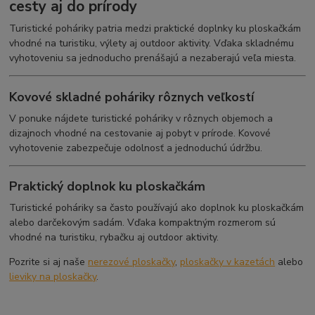
cesty aj do prírody
Turistické poháriky patria medzi praktické doplnky ku ploskačkám
vhodné na turistiku, výlety aj outdoor aktivity. Vďaka skladnému
vyhotoveniu sa jednoducho prenášajú a nezaberajú veľa miesta.
Kovové skladné poháriky rôznych veľkostí
V ponuke nájdete turistické poháriky v rôznych objemoch a
dizajnoch vhodné na cestovanie aj pobyt v prírode. Kovové
vyhotovenie zabezpečuje odolnosť a jednoduchú údržbu.
Praktický doplnok ku ploskačkám
Turistické poháriky sa často používajú ako doplnok ku ploskačkám
alebo darčekovým sadám. Vďaka kompaktným rozmerom sú
vhodné na turistiku, rybačku aj outdoor aktivity.
Pozrite si aj naše
nerezové ploskačky
,
ploskačky v kazetách
alebo
lieviky na ploskačky
.