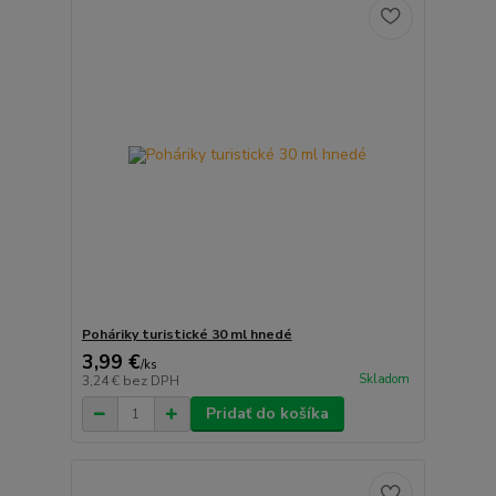
Poháriky turistické 30 ml hnedé
3,99 €
/
ks
Skladom
3,24 €
bez DPH
Pridať do košíka