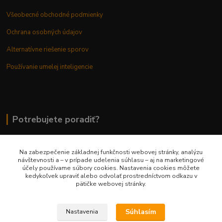
Všeobecné obchodné podmienky
Ochrana osobných údajov
Alternatívne riešenie sporov
Používanie umelej inteligencie
Potrebujete poradiť?
Na zabezpečenie základnej funkčnosti webovej stránky, analýzu
0948 236 042
návštevnosti a – v prípade udelenia súhlasu – aj na marketingové
účely používame súbory cookies. Nastavenia cookies môžete
kedykoľvek upraviť alebo odvolať prostredníctvom odkazu v
info@margaretkashop.sk
pätičke webovej stránky.
Súhlasím
Nastavenia