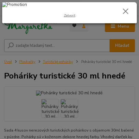
0
ks
0948 236 042
za
0,00 €
12:00-14:00
Zatvoriť
Menu
Hľadať
Úvod
Ploskačky
Turistické poháriky
Poháriky turistické 30 ml hnedé
Poháriky turistické 30 ml hnedé
Sada 4 kusov nerezových turistických pohárikov s objemom 30ml balené
v púzdre. Pohárky sú v koženom dekore hnedej farby. Vhodný darček ku