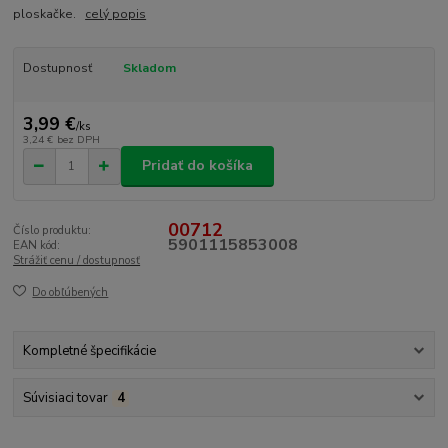
ploskačke.
celý popis
Dostupnosť
Skladom
3,99 €
/
ks
3,24 €
bez DPH
Pridať do košíka
00712
Číslo produktu:
5901115853008
EAN kód:
Strážiť cenu / dostupnosť
Do obľúbených
Kompletné špecifikácie
Súvisiaci tovar
4