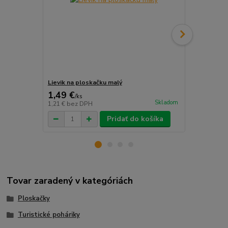
Lievik na ploskačku malý
Lievik na pl
1,49 €
1,69 €
/
ks
/
ks
Skladom
1,21 €
bez DPH
1,37 €
bez D
Pridať do košíka
Tovar zaradený v kategóriách
Ploskačky
Turistické poháriky