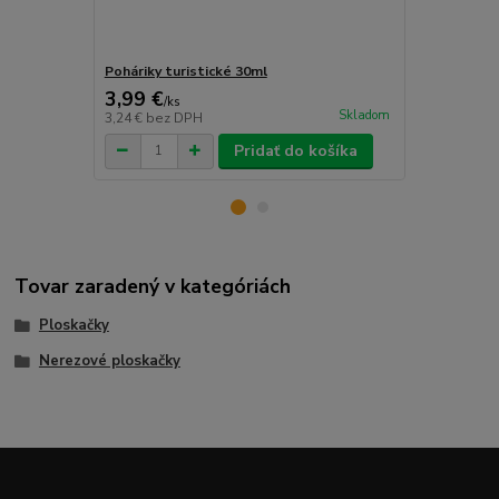
Poháriky turistické 30ml
Lievik na pl
3,99 €
1,49 €
/
ks
/
ks
Skladom
3,24 €
bez DPH
1,21 €
bez D
Pridať do košíka
Tovar zaradený v kategóriách
Ploskačky
Nerezové ploskačky