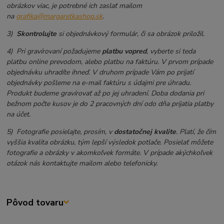
obrázkov viac, je potrebné ich zaslať mailom
na
grafika@margaretkashop.sk
.
3)
Skontrolujte
si objednávkový formulár, či sa obrázok priložil.
4) Pri gravírovaní požadujeme
platbu vopred
, vyberte si teda
platbu online prevodom, alebo platbu na faktúru. V prvom prípade
objednávku uhradíte ihneď. V druhom prípade Vám po prijatí
objednávky pošleme na e-mail faktúru s údajmi pre úhradu.
Produkt budeme gravírovať až po jej uhradení. Doba dodania pri
bežnom počte kusov je do 2 pracovných dní odo dňa prijatia platby
na účet.
5) Fotografie posielajte, prosím, v
dostatočnej kvalite
. Platí, že čím
vyššia kvalita obrázku, tým lepší výsledok potlače. Posielať môžete
fotografie a obrázky v akomkoľvek formáte. V prípade akýchkoľvek
otázok nás kontaktujte mailom alebo telefonicky.
Pôvod tovaru