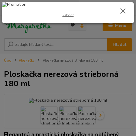
0
ks
0948 236 042
za
0,00 €
12:00-14:00
Zatvoriť
Menu
Hľadať
Úvod
Ploskačky
Ploskačka nerezová strieborná 180 ml
Ploskačka nerezová strieborná
180 ml
Elegantná a praktická ploskačka na obľúbený