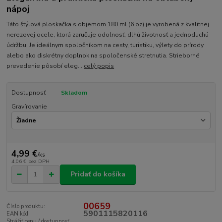
nápoj
Táto štýlová ploskačka s objemom 180 ml (6 oz) je vyrobená z kvalitnej
nerezovej ocele, ktorá zaručuje odolnosť, dlhú životnosť a jednoduchú
údržbu. Je ideálnym spoločníkom na cesty, turistiku, výlety do prírody
alebo ako diskrétny doplnok na spoločenské stretnutia. Strieborné
prevedenie pôsobí eleg...
celý popis
Dostupnosť
Skladom
Gravírovanie
4,99 €
/
ks
4,06 €
bez DPH
Pridať do košíka
00659
Číslo produktu:
5901115820116
EAN kód:
Strážiť cenu / dostupnosť