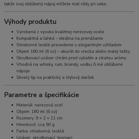
takže svoj obľúbený nápoj môžete mať vždy pri sebe.
Výhody produktu
Vyrobená z vysoko kvalitnej nerezovej ocele
Kompaktná a ľahká – ideálna na prenášanie
Strieborné lesklé prevedenie s elegantným vzhľadom
Objem 180 ml (6 oz) – akurát do vrecka alebo malej tašky
Skrutkovací uzáver chráni pred vyliatím a stratou arómy
Vhodná na whisky, rum, brandy, vodku či iné obľúbené
nápoje
Skvelý tip na praktický a štýlový darček
Parametre a špecifikácie
Materiál: nerezová oceľ
Objem: 180 ml (6 oz)
Rozmery: 9 × 2 × 11 cm
Hmotnosť: cca 90 g
Farba: strieborná, lesklá
Uzáver: skrutkovací, tesniaci