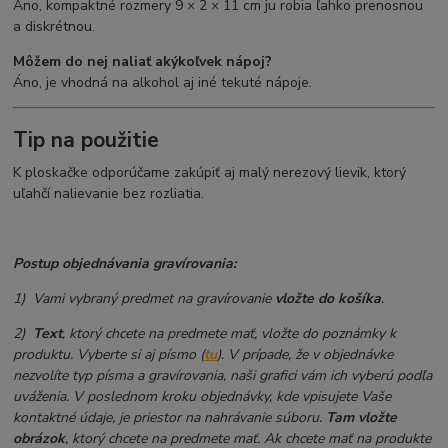
Áno, kompaktné rozmery 9 × 2 × 11 cm ju robia ľahko prenosnou
a diskrétnou.
Môžem do nej naliať akýkoľvek nápoj?
Áno, je vhodná na alkohol aj iné tekuté nápoje.
Tip na použitie
K ploskačke odporúčame zakúpiť aj malý nerezový lievik, ktorý
uľahčí nalievanie bez rozliatia.
Postup objednávania gravírovania:
1) Vami vybraný predmet na gravírovanie
vložte do košíka
.
2)
Text
, ktorý chcete na predmete mať, vložte do poznámky k
produktu. Vyberte si aj písmo (
tu
). V prípade, že v objednávke
nezvolíte typ písma a gravírovania, naši grafici vám ich vyberú podľa
uváženia. V poslednom kroku objednávky, kde vpisujete Vaše
kontaktné údaje, je priestor na nahrávanie súboru.
Tam vložte
obrázok
, ktorý chcete na predmete mať. Ak chcete mať na produkte