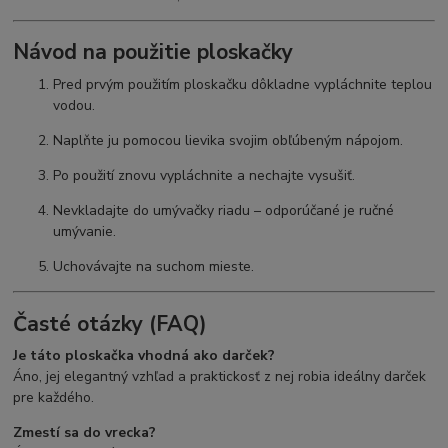
Návod na použitie ploskačky
Pred prvým použitím ploskačku dôkladne vypláchnite teplou
vodou.
Naplňte ju pomocou lievika svojim obľúbeným nápojom.
Po použití znovu vypláchnite a nechajte vysušiť.
Nevkladajte do umývačky riadu – odporúčané je ručné
umývanie.
Uchovávajte na suchom mieste.
Časté otázky (FAQ)
Je táto ploskačka vhodná ako darček?
Áno, jej elegantný vzhľad a praktickosť z nej robia ideálny darček
pre každého.
Zmestí sa do vrecka?