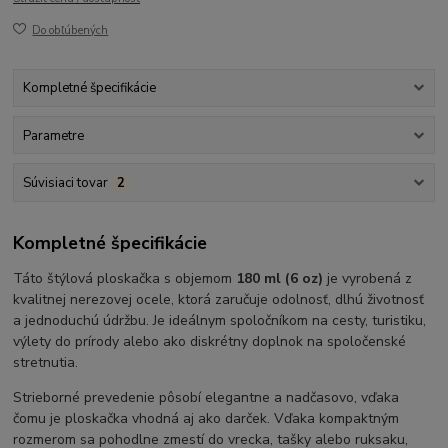
Do obľúbených
Kompletné špecifikácie
Parametre
Súvisiaci tovar
2
Kompletné špecifikácie
Táto štýlová ploskačka s objemom
180 ml (6 oz)
je vyrobená z
kvalitnej nerezovej ocele, ktorá zaručuje odolnosť, dlhú životnosť
a jednoduchú údržbu. Je ideálnym spoločníkom na cesty, turistiku,
výlety do prírody alebo ako diskrétny doplnok na spoločenské
stretnutia.
Strieborné prevedenie pôsobí elegantne a nadčasovo, vďaka
čomu je ploskačka vhodná aj ako darček. Vďaka kompaktným
rozmerom sa pohodlne zmestí do vrecka, tašky alebo ruksaku,