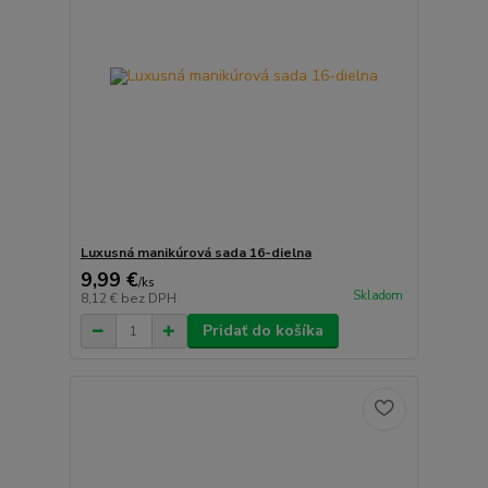
Luxusná manikúrová sada 16-dielna
9,99 €
/
ks
Skladom
8,12 €
bez DPH
Pridať do košíka