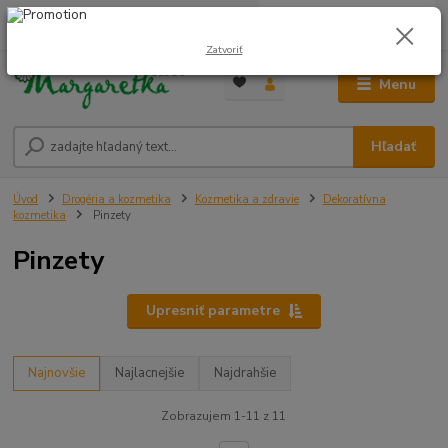
0
ks
0948 236 042
za
0,00 €
12:00-14:00
Zatvoriť
Menu
Hľadať
Úvod
Drogéria a kozmetika
Kozmetika a zdravie
Dekoratívna
kozmetika
Pinzety
Pinzety
Upresniť parametre
Najnovšie
Najlacnejšie
Najdrahšie
Zobrazujem 1-11 z 11