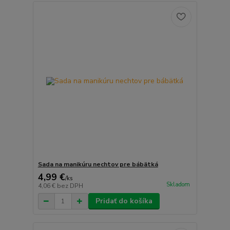
Sada na manikúru nechtov pre bábätká
4,99 €
/
ks
Skladom
4,06 €
bez DPH
Pridať do košíka