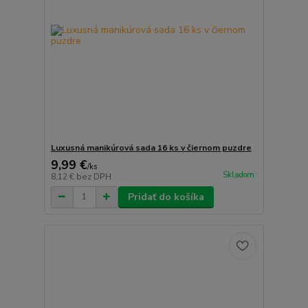
Luxusná manikúrová sada 16 ks v čiernom puzdre
9,99 €
/
ks
Skladom
8,12 €
bez DPH
Pridať do košíka