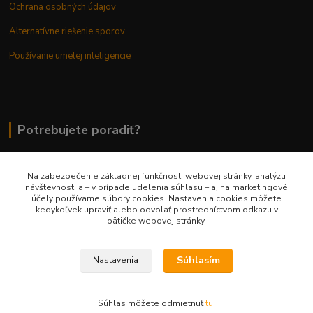
Ochrana osobných údajov
Alternatívne riešenie sporov
Používanie umelej inteligencie
Potrebujete poradiť?
Na zabezpečenie základnej funkčnosti webovej stránky, analýzu
0948 236 042
návštevnosti a – v prípade udelenia súhlasu – aj na marketingové
účely používame súbory cookies. Nastavenia cookies môžete
kedykoľvek upraviť alebo odvolať prostredníctvom odkazu v
info@margaretkashop.sk
pätičke webovej stránky.
Súhlasím
Nastavenia
Súhlas môžete odmietnuť
tu
.