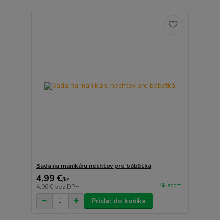
Sada na manikúru nechtov pre bábätká
4,99 €
/
ks
Skladom
4,06 €
bez DPH
Pridať do košíka