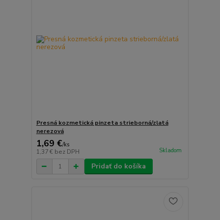
Presná kozmetická pinzeta strieborná/zlatá
nerezová
1,69 €
/
ks
Skladom
1,37 €
bez DPH
Pridať do košíka