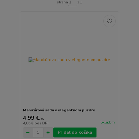
strana
z 1
Manikúrová sada v elegantnom puzdre
4,99 €
/
ks
Skladom
4,06 €
bez DPH
Pridať do košíka