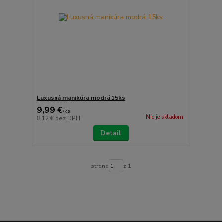
Luxusná manikúra modrá 15ks
9,99 €
/
ks
Nie je skladom
8,12 €
bez DPH
Detail
strana
z 1