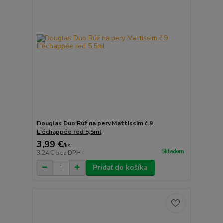
Douglas Duo Rúž na pery Mattissim č.9
L'échappée red 5,5ml
3,99 €
/
ks
Skladom
3,24 €
bez DPH
Pridať do košíka