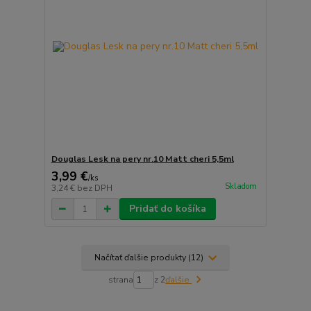
Douglas Lesk na pery nr.10 Matt cheri 5,5ml
3,99 €
/
ks
Skladom
3,24 €
bez DPH
Pridať do košíka
Načítať ďalšie produkty (12)
strana
z 2
ďalšie