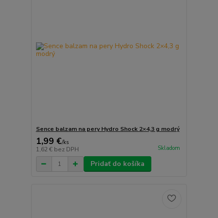
Sence balzam na pery Hydro Shock 2×4,3 g modrý
1,99 €
/
ks
Skladom
1,62 €
bez DPH
Pridať do košíka