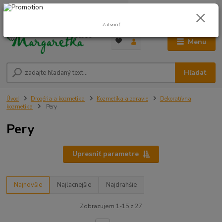
0
ks
0948 236 042
za
0,00 €
12:00-14:00
Zatvoriť
Menu
Hľadať
Úvod
Drogéria a kozmetika
Kozmetika a zdravie
Dekoratívna
kozmetika
Pery
Pery
Upresniť parametre
Najnovšie
Najlacnejšie
Najdrahšie
Zobrazujem 1-15 z 27