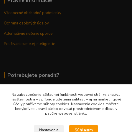
Právne informácie
Všeobecné obchodné podmienky
Ochrana osobných údajov
Alternatívne riešenie sporov
Používanie umelej inteligencie
Potrebujete poradiť?
Na zabezpečenie základnej funkčnosti webovej stránky, analýzu
0948 236 042
návštevnosti a – v prípade udelenia súhlasu – aj na marketingové
účely používame súbory cookies. Nastavenia cookies môžete
kedykoľvek upraviť alebo odvolať prostredníctvom odkazu v
info@margaretkashop.sk
pätičke webovej stránky.
Súhlasím
Nastavenia