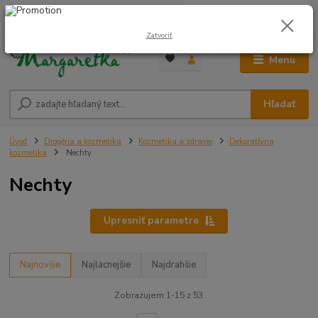
0
ks
0948 236 042
za
0,00 €
12:00-14:00
Zatvoriť
Menu
Hľadať
Úvod
Drogéria a kozmetika
Kozmetika a zdravie
Dekoratívna
kozmetika
Nechty
Nechty
Upresniť parametre
Najnovšie
Najlacnejšie
Najdrahšie
Zobrazujem 1-15 z 53