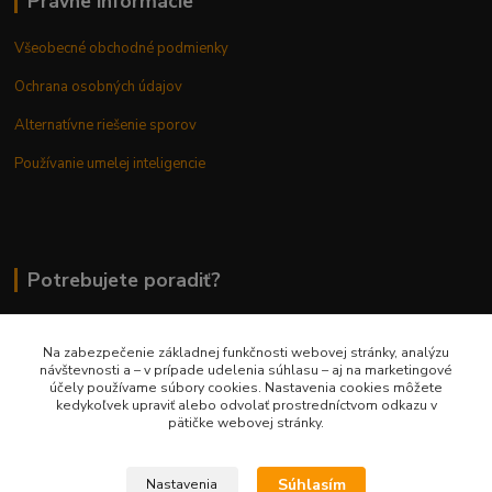
Právne informácie
Všeobecné obchodné podmienky
Ochrana osobných údajov
Alternatívne riešenie sporov
Používanie umelej inteligencie
Potrebujete poradiť?
Na zabezpečenie základnej funkčnosti webovej stránky, analýzu
0948 236 042
návštevnosti a – v prípade udelenia súhlasu – aj na marketingové
účely používame súbory cookies. Nastavenia cookies môžete
kedykoľvek upraviť alebo odvolať prostredníctvom odkazu v
info@margaretkashop.sk
pätičke webovej stránky.
Súhlasím
Nastavenia