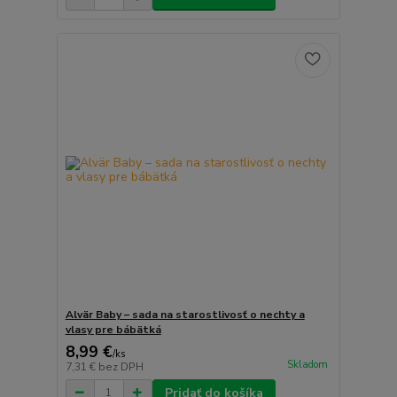
Alvär Baby – sada na starostlivosť o nechty a
vlasy pre bábätká
8,99 €
/
ks
Skladom
7,31 €
bez DPH
Pridať do košíka