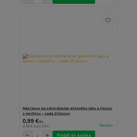
Nástavce na odstránenie gélového laku a tipsov
z nechtov – sada 10 kusov
0,99 €
/
ks
Skladom
0,80 €
bez DPH
Pridať do košíka