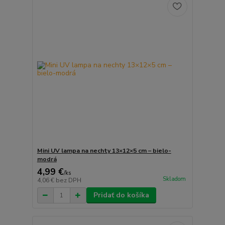
Mini UV lampa na nechty 13×12×5 cm – bielo-
modrá
4,99 €
/
ks
Skladom
4,06 €
bez DPH
Pridať do košíka