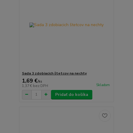
Sada 3 zdobiacich štetcov na nechty
1,69 €
/
ks
Skladom
1,37 €
bez DPH
Pridať do košíka