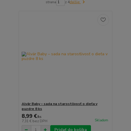
strana
z 4
ďalšie
Alvär Baby – sada na starostlivosť o dieťa v
puzdre 8 ks
8,99 €
/
ks
Skladom
7,31 €
bez DPH
Pridať do košíka