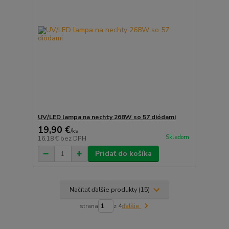
UV/LED lampa na nechty 268W so 57 diódami
19,90 €
/
ks
Skladom
16,18 €
bez DPH
Pridať do košíka
Načítať ďalšie produkty (15)
strana
z 4
ďalšie