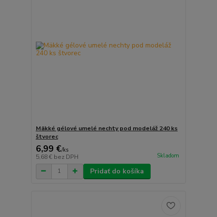
Mäkké gélové umelé nechty pod modeláž 240 ks
štvorec
6,99 €
/
ks
Skladom
5,68 €
bez DPH
Pridať do košíka