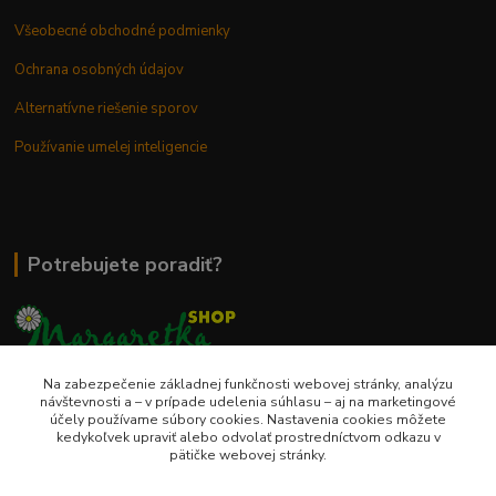
Všeobecné obchodné podmienky
Ochrana osobných údajov
Alternatívne riešenie sporov
Používanie umelej inteligencie
Potrebujete poradiť?
Na zabezpečenie základnej funkčnosti webovej stránky, analýzu
0948 236 042
návštevnosti a – v prípade udelenia súhlasu – aj na marketingové
účely používame súbory cookies. Nastavenia cookies môžete
kedykoľvek upraviť alebo odvolať prostredníctvom odkazu v
info@margaretkashop.sk
pätičke webovej stránky.