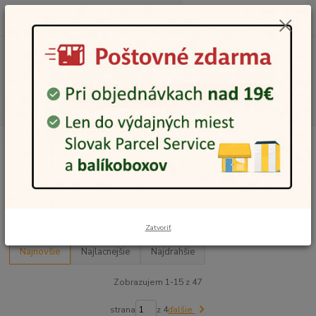
0
ks
0948 236 042
za
0,00 €
12:00-14:00
Menu
Hľadať
Úvod
Vianoce
Vianočné ozdoby na stromček
Led reťaze na stromček
Led reťaze na stromček
Upresniť parametre
Zatvoriť
Najnovšie
Najlacnejšie
Najdrahšie
Zobrazujem 1-15 z 47
strana
z 4
ďalšie