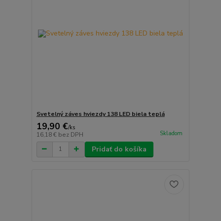
Svetelný záves hviezdy 138 LED biela teplá
19,90 €
/
ks
Skladom
16,18 €
bez DPH
Pridať do košíka