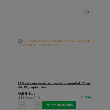
LED závesná vianočná dekorácia – perníček 32 cm,
80 LED, teplá biela
9,99 €
/
ks
Skladom
8,12 €
bez DPH
Pridať do košíka