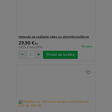
Hniezdo na znášanie vajec so zberným košíkom
29,90 €
/
ks
Skladom
24,31 €
bez DPH
Pridať do košíka