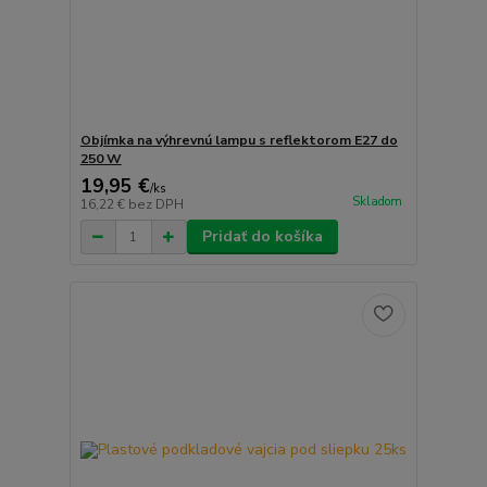
Objímka na výhrevnú lampu s reflektorom E27 do
250 W
19,95 €
/
ks
Skladom
16,22 €
bez DPH
Pridať do košíka