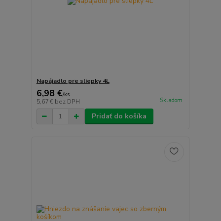
Napájadlo pre sliepky 4L
6,98 €
/
ks
Skladom
5,67 €
bez DPH
Pridať do košíka