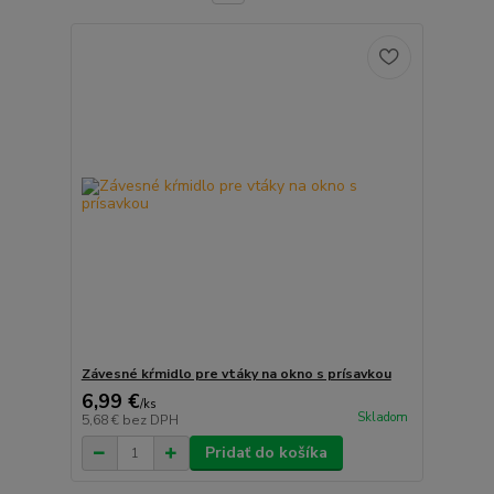
Závesné kŕmidlo pre vtáky na okno s prísavkou
6,99 €
/
ks
Skladom
5,68 €
bez DPH
Pridať do košíka