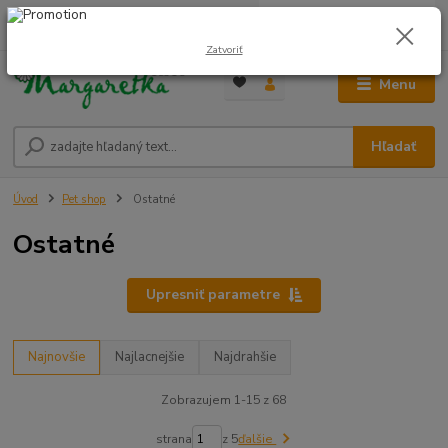
0
ks
0948 236 042
za
0,00 €
12:00-14:00
Zatvoriť
Menu
Hľadať
Úvod
Pet shop
Ostatné
Ostatné
Upresniť parametre
Najnovšie
Najlacnejšie
Najdrahšie
Zobrazujem 1-15 z 68
strana
z 5
ďalšie