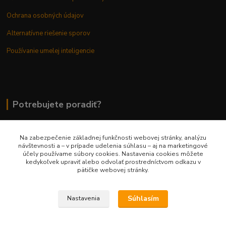
Ochrana osobných údajov
Alternatívne riešenie sporov
Používanie umelej inteligencie
Potrebujete poradiť?
Na zabezpečenie základnej funkčnosti webovej stránky, analýzu
0948 236 042
návštevnosti a – v prípade udelenia súhlasu – aj na marketingové
účely používame súbory cookies. Nastavenia cookies môžete
kedykoľvek upraviť alebo odvolať prostredníctvom odkazu v
info@margaretkashop.sk
pätičke webovej stránky.
Súhlasím
Nastavenia