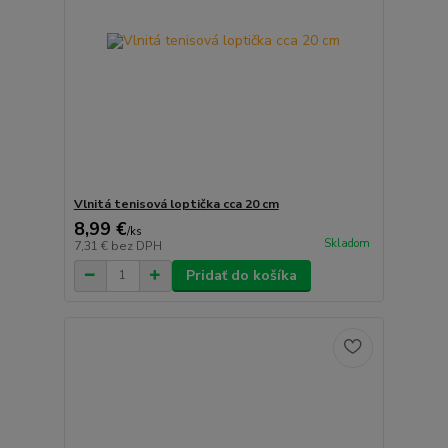
Vlnitá tenisová loptička cca 20 cm
8,99 €
/
ks
Skladom
7,31 €
bez DPH
Pridať do košíka