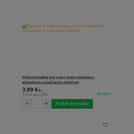
Plyšová hračka pre psa v tvare darčeka s
pískatkom a šuštiacim efektom
3,99 €
/
ks
Skladom
3,24 €
bez DPH
Pridať do košíka