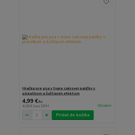
Hračka pre psa v tvare cukrovej paličky s
pískatkom a šuštiacim efektom
4,99 €
/
ks
Skladom
4,06 €
bez DPH
Pridať do košíka