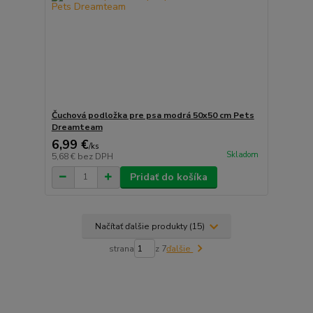
Čuchová podložka pre psa modrá 50x50 cm Pets
Dreamteam
6,99 €
/
ks
Skladom
5,68 €
bez DPH
Pridať do košíka
Načítať ďalšie produkty (15)
strana
z 7
ďalšie