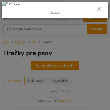
0
ks
0948 236 042
za
0,00 €
12:00-14:00
Zatvoriť
Menu
Hľadať
Úvod
Pet shop
Pes
Hračky
Hračky pre psov
Upresniť parametre
Najnovšie
Najlacnejšie
Najdrahšie
Zobrazujem 1-15 z 95
strana
z 7
ďalšie