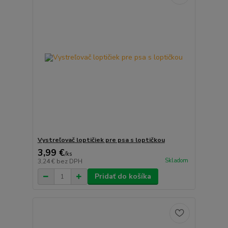
Vystreľovač loptičiek pre psa s loptičkou
3,99 €
/
ks
Skladom
3,24 €
bez DPH
Pridať do košíka