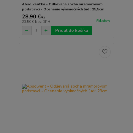
Absolventka - Odlievaná socha mramorovom
podstavci - Ocenenie výnimočných ľudí: 25,5cm
28,90 €
/
ks
Skladom
23,50 €
bez DPH
Pridať do košíka