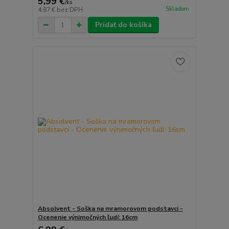
5,99 €
/
ks
Skladom
4,87 €
bez DPH
Pridať do košíka
Absolvent - Soška na mramorovom podstavci -
Ocenenie výnimočných ľudí: 16cm