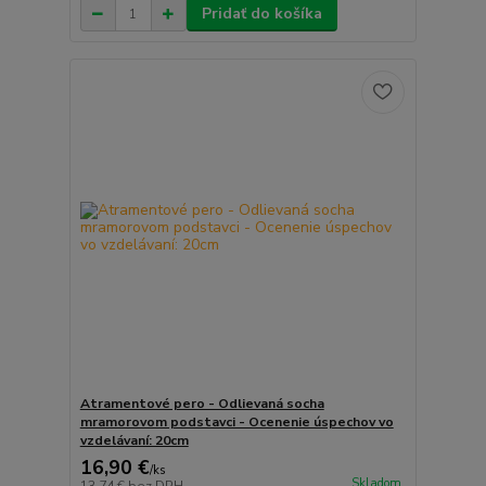
Pridať do košíka
Atramentové pero - Odlievaná socha
mramorovom podstavci - Ocenenie úspechov vo
vzdelávaní: 20cm
16,90 €
/
ks
Skladom
13,74 €
bez DPH