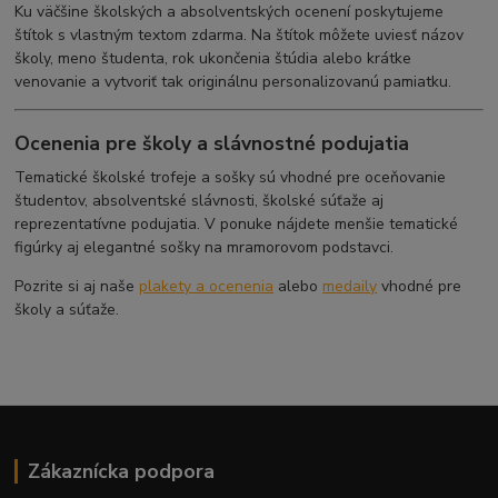
Ku väčšine školských a absolventských ocenení poskytujeme
štítok s vlastným textom zdarma. Na štítok môžete uviesť názov
školy, meno študenta, rok ukončenia štúdia alebo krátke
venovanie a vytvoriť tak originálnu personalizovanú pamiatku.
Ocenenia pre školy a slávnostné podujatia
Tematické školské trofeje a sošky sú vhodné pre oceňovanie
študentov, absolventské slávnosti, školské súťaže aj
reprezentatívne podujatia. V ponuke nájdete menšie tematické
figúrky aj elegantné sošky na mramorovom podstavci.
Pozrite si aj naše
plakety a ocenenia
alebo
medaily
vhodné pre
školy a súťaže.
Zákaznícka podpora