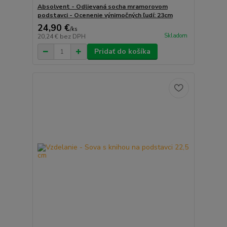
Absolvent - Odlievaná socha mramorovom
podstavci - Ocenenie výnimočných ľudí: 23cm
24,90 €
/
ks
Skladom
20,24 €
bez DPH
Pridať do košíka