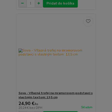
Pridať do košíka
Sova - Víťazná trofej na mramorovom podstavci s
vlastným textom: 13,5 cm
24,90 €
/
ks
Skladom
20,24 €
bez DPH