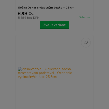
Soška Oskar s vlastným textom 18 cm
6,99 €
/
ks
Skladom
5,68 €
bez DPH
Zvoliť variant