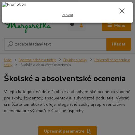
0
ks
0948 236 042
za
0,00 €
12:00-14:00
Zatvoriť
Menu
Hľadať
Úvod
Športové poháre a trofeje
Figúrky a sošky
Univerzálne ocenenia a
sošky
Školské a absolventské ocenenia
Školské a absolventské ocenenia
V tejto kategórii nájdete školské a absolventské ocenenia vhodné
pre školy, študentov, absolventov aj slávnostné podujatia. Vybrať
si môžete tematické trofeje, elegantné sošky aj reprezentatívne
ocenenia pre výnimočné študijné úspechy.
Upresniť parametre