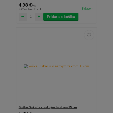
4,98 €
/
ks
Skladom
4,05 €
bez DPH
Pridať do košíka
Soška Oskar s vlastným textom 15 cm