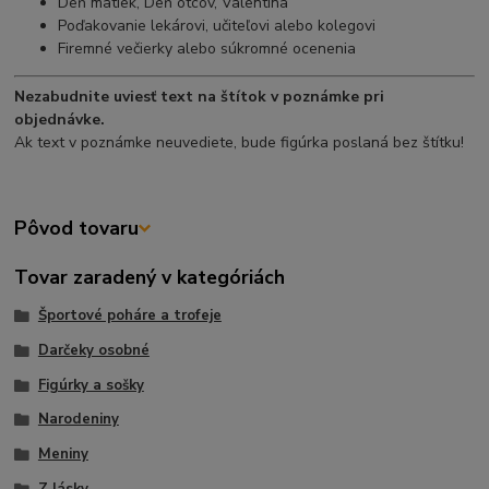
Deň matiek, Deň otcov, Valentína
Poďakovanie lekárovi, učiteľovi alebo kolegovi
Firemné večierky alebo súkromné ocenenia
Nezabudnite uviesť text na štítok v poznámke pri
objednávke.
Ak text v poznámke neuvediete, bude figúrka poslaná bez štítku!
Pôvod tovaru
Tovar zaradený v kategóriách
Športové poháre a trofeje
Darčeky osobné
Figúrky a sošky
Narodeniny
Meniny
Z lásky