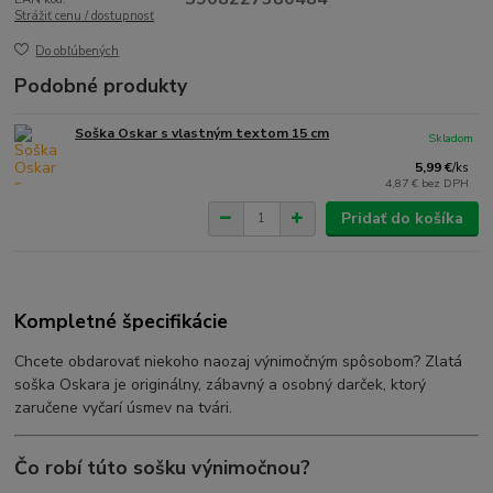
Strážiť cenu / dostupnosť
Do obľúbených
Podobné produkty
Soška Oskar s vlastným textom 15 cm
Skladom
5,99 €
/
ks
4,87 €
bez DPH
Pridať do košíka
Kompletné špecifikácie
Chcete obdarovať niekoho naozaj výnimočným spôsobom? Zlatá
soška Oskara je originálny, zábavný a osobný darček, ktorý
zaručene vyčarí úsmev na tvári.
Čo robí túto sošku výnimočnou?