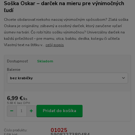
Soška Oskar – darček na mieru pre výnimočných
ľudí
Chcete obdarovať niekoho naozaj výnimočným spôsobom? Zlatá soška
Oskara je originálny, zábavný a osobný darček, ktorý zaručene vyčarí
úsmev na tvári. Čo robí túto sošku výnimočnou? Univerzálny darček na
každú príležitosť – pre mamu, otca, babku, dedka, kolegu či učiteľa
Vlastný text na štítku v...
celý popis
Dostupnosť
Skladom
Balenie
6,99 €
/
ks
5,68 €
bez DPH
Pridať do košíka
01025
Číslo produktu:
5908227380484
EAN kód: