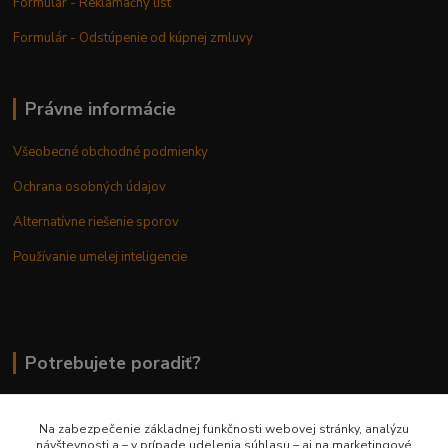
Formulár - Reklamačný list
Formulár - Odstúpenie od kúpnej zmluvy
Právne informácie
Všeobecné obchodné podmienky
Ochrana osobných údajov
Alternatívne riešenie sporov
Používanie umelej inteligencie
Potrebujete poradiť?
Na zabezpečenie základnej funkčnosti webovej stránky, analýzu
0948 236 042
návštevnosti a – v prípade udelenia súhlasu – aj na marketingové