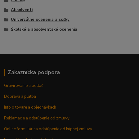
Absolventi
Univerzálne ocenenia a sošky
Školské a absolventské ocenenia
Zákaznícka podpora
Gravírovanie a potlač
Doprava a platba
Info o tovare a objednávkach
Reklamácie a odstúpenie od zmluvy
Online formulár na odstúpenie od kúpnej zmluvy