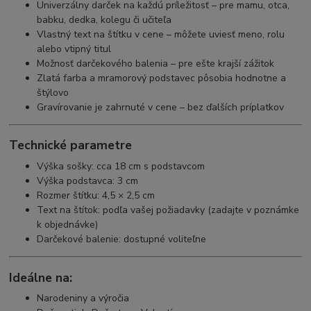
Univerzálny darček na každú príležitosť – pre mamu, otca,
babku, dedka, kolegu či učiteľa
Vlastný text na štítku v cene – môžete uviesť meno, rolu
alebo vtipný titul
Možnosť darčekového balenia – pre ešte krajší zážitok
Zlatá farba a mramorový podstavec pôsobia hodnotne a
štýlovo
Gravírovanie je zahrnuté v cene – bez ďalších príplatkov
Technické parametre
Výška sošky: cca 18 cm s podstavcom
Výška podstavca: 3 cm
Rozmer štítku: 4,5 × 2,5 cm
Text na štítok: podľa vašej požiadavky (zadajte v poznámke
k objednávke)
Darčekové balenie: dostupné voliteľne
Ideálne na:
Narodeniny a výročia