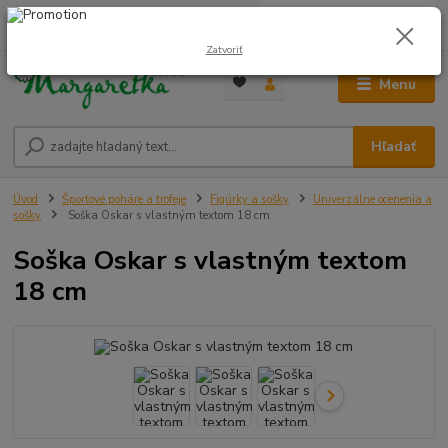
0
ks
0948 236 042
za
0,00 €
12:00-14:00
Zatvoriť
Menu
Hľadať
Úvod
Športové poháre a trofeje
Figúrky a sošky
Univerzálne ocenenia a
sošky
Soška Oskar s vlastným textom 18 cm
Soška Oskar s vlastným textom
18 cm