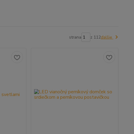
strana
z 112
ďalšie