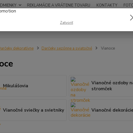
DMIENKY
REKLAMÁCIE A VRÁTENIE TOVARU
KONTAKTY
FOT
0948
Zatvoriť
Hľadať
12:00
arčeky dekoratívne
Darčeky sezónne a sviatočné
Vianoce
oce
Vianočné ozdoby n
Mikulášovia
stromček
Vianočné sviečky a svietniky
Vianočné dekoráci