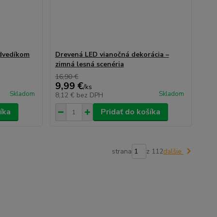
edvedíkom
Drevená LED vianočná dekorácia –
zimná lesná scenéria
16,90 €
9,99 €
/
ks
Skladom
Skladom
8,12 €
bez DPH
íka
Pridať do košíka
strana
z 112
ďalšie