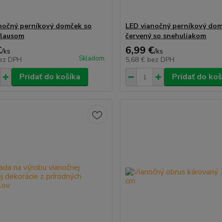
nočný perníkový domček so
LED vianočný perníkový do
Clausom
červený so snehuliakom
€
6,99 €
/
ks
/
ks
Skladom
ez DPH
5,68 €
bez DPH
Pridať do košíka
Pridať do koš