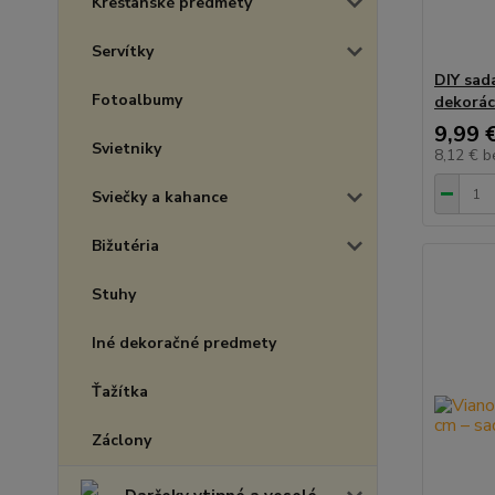
Kresťanské predmety
Servítky
DIY sad
Fotoalbumy
dekorác
9,99 
Svietniky
8,12 €
b
Sviečky a kahance
Bižutéria
Stuhy
Iné dekoračné predmety
Ťažítka
Záclony