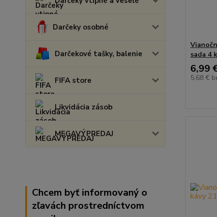
Darčeky vtipné a veselé
Darčeky osobné
Vianočn
Darčekové tašky, balenie
sada 4 
6,99 
5,68 €
b
FIFA store
Likvidácia zásob
MEGAVÝPREDAJ
Chcem byť informovaný o
zľavách prostredníctvom