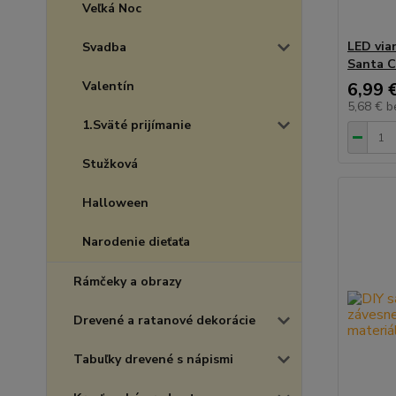
Veľká Noc
LED via
Svadba
Santa 
Valentín
6,99 
5,68 €
b
1.Sväté prijímanie
Stužková
Halloween
Narodenie dieťaťa
Rámčeky a obrazy
Drevené a ratanové dekorácie
Tabuľky drevené s nápismi