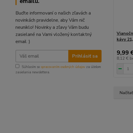
emailu.
Buďte informovaní o našich zľavách a
novinkách pravidelne, aby Vám nič
neuniklo! Novinky a zľavy Vám budu
Vianočn
zasielané na Vami vložený kontaktný
kávy 21
email :)
9,99 
Prihlásiť sa
8,12 €
b
Súhlasím so
spracovaním osobných údajov
za účelom
zasielania newslettera.
Načítať