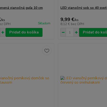
enená vianočná guľa 10 cm
LED vianočný sob so 40 svet
€
9,99 €
/
ks
/
ks
Skladom
ez DPH
8,12 €
bez DPH
Pridať do košíka
Pridať do koš