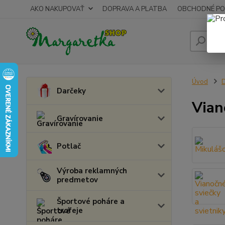
AKO NAKUPOVAŤ
DOPRAVA A PLATBA
OBCHODNÉ PO
Úvod
D
Darčeky
Vian
Gravírovanie
Potlač
Výroba reklamných
predmetov
Športové poháre a
trofeje