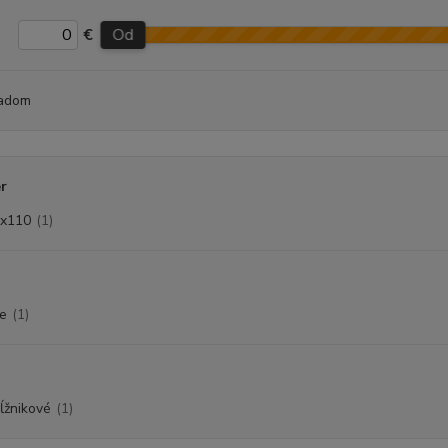
€
Od
adom
r
x110
(1)
le
(1)
ĺžnikové
(1)