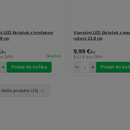
ý LED škriatok s hrnčekom
Vianočný LED škriatok s m
,8 cm
ružový 21,8 cm
€
9,99 €
/
ks
/
ks
Skladom
ez DPH
8,12 €
bez DPH
Pridať do košíka
Pridať do koš
 ďalšie produkty (15)