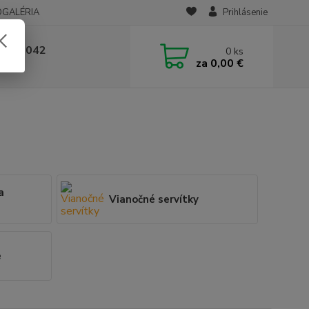
OGALÉRIA
Prihlásenie
 236 042
0
ks
za
0,00 €
-14:00
a
Vianočné servítky
e