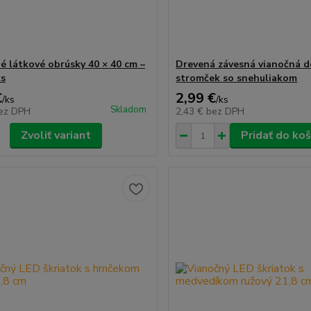
é látkové obrúsky 40 × 40 cm –
Drevená závesná vianočná d
ks
stromček so snehuliakom
€
2,99 €
/
ks
/
ks
Skladom
ez DPH
2,43 €
bez DPH
Zvoliť variant
Pridať do koš