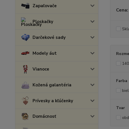
Zapaľovače
Cena:
Ploskačky
Skl
Darčekové sady
Modely áut
Rozme
140
Vianoce
Farba
Kožená galantéria
bie
Prívesky a kľúčenky
Tvar
Domácnosť
obd