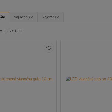
šie
Najlacnejšie
Najdrahšie
m 1-15 z 1677