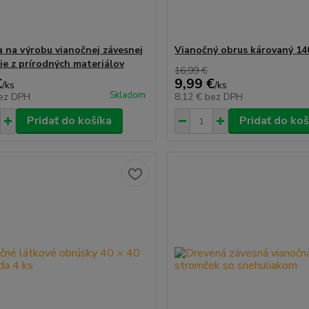
a na výrobu vianočnej závesnej
Vianočný obrus károvaný 14
ie z prírodných materiálov
16,99 €
€
9,99 €
/
ks
/
ks
Skladom
ez DPH
8,12 €
bez DPH
Pridať do košíka
Pridať do koš