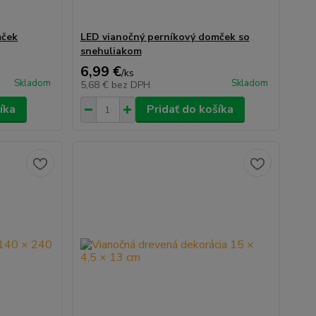
mček
LED vianočný perníkový domček so
snehuliakom
6,99 €
/
ks
Skladom
Skladom
5,68 €
bez DPH
íka
Pridať do košíka