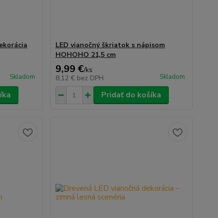
ekorácia
LED vianočný škriatok s nápisom
HOHOHO 21,5 cm
9,99 €
/
ks
Skladom
Skladom
8,12 €
bez DPH
íka
Pridať do košíka