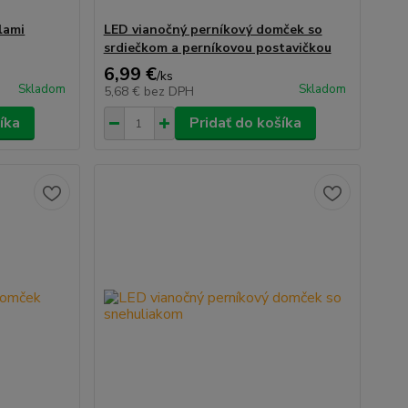
lami
LED vianočný perníkový domček so
srdiečkom a perníkovou postavičkou
6,99 €
/
ks
Skladom
Skladom
5,68 €
bez DPH
íka
Pridať do košíka