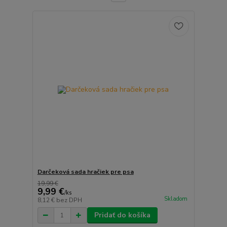
Darčeková sada hračiek pre psa
19,99 €
9,99 €
/
ks
Skladom
8,12 €
bez DPH
Pridať do košíka