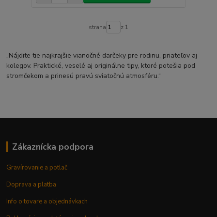
strana
z 1
„Nájdite tie najkrajšie vianočné darčeky pre rodinu, priateľov aj
kolegov. Praktické, veselé aj originálne tipy, ktoré potešia pod
stromčekom a prinesú pravú sviatočnú atmosféru.“
Zákaznícka podpora
Gravírovanie a potlač
Doprava a platba
Info o tovare a objednávkach