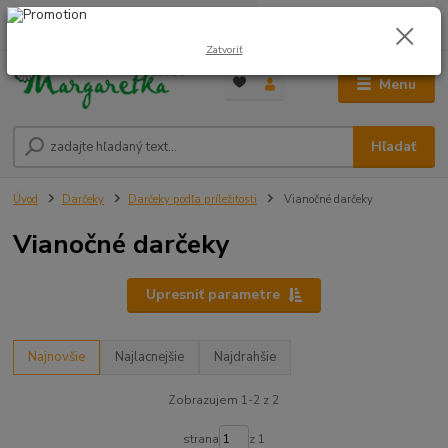
0
ks
0948 236 042
za
0,00 €
12:00-14:00
Zatvoriť
Menu
Hľadať
Úvod
Darčeky
Darčeky podľa príležitosti
Vianočné darčeky
Vianočné darčeky
Upresniť parametre
Najnovšie
Najlacnejšie
Najdrahšie
Zobrazujem 1-2 z 2
strana
z 1