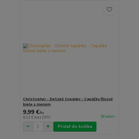
Christopher - Detské topánky - Capáčky flísové
biele s menom
9,99 €
/
ks
Skladom
8,12 €
bez DPH
Pridať do košíka