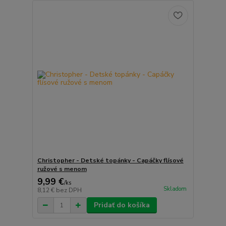
Christopher - Detské topánky - Capáčky flísové
ružové s menom
9,99 €
/
ks
Skladom
8,12 €
bez DPH
Pridať do košíka