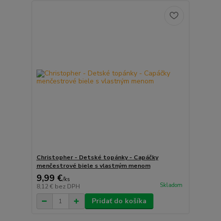
Christopher - Detské topánky - Capáčky
menčestrové biele s vlastným menom
9,99 €
/
ks
Skladom
8,12 €
bez DPH
Pridať do košíka