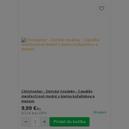
Christopher - Detské topánky - Capáčky
menčestrové modré s bielou kožušinkou a
menom
9,99 €
/
ks
Skladom
8,12 €
bez DPH
Pridať do košíka