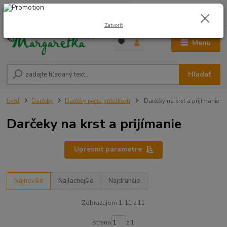
0
ks
0948 236 042
za
0,00 €
12:00-14:00
Zatvoriť
Menu
Hľadať
Úvod
Darčeky
Darčeky podľa príležitosti
Darčeky na krst a prijímanie
Darčeky na krst a prijímanie
Upresniť parametre
Najnovšie
Najlacnejšie
Najdrahšie
Zobrazujem 1-11 z 11
strana
z 1