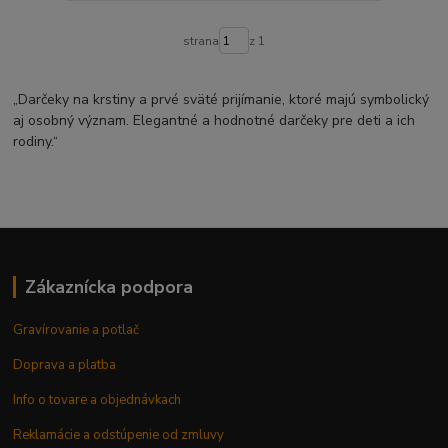
strana
z 1
„Darčeky na krstiny a prvé sväté prijímanie, ktoré majú symbolický
aj osobný význam. Elegantné a hodnotné darčeky pre deti a ich
rodiny.“
Zákaznícka podpora
Gravírovanie a potlač
Doprava a platba
Info o tovare a objednávkach
Reklamácie a odstúpenie od zmluvy