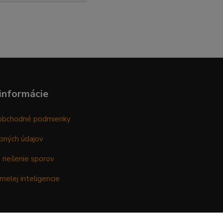
informácie
obchodné podmienky
bných údajov
 riešenie sporov
melej inteligencie