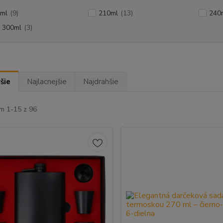
ml
(9)
210ml
(13)
240
 300ml
(3)
šie
Najlacnejšie
Najdrahšie
m 1-15 z 96