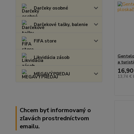
Darčeky osobné
Darčekové tašky, balenie
FIFA store
Gentelo
Likvidácia zásob
a turis
16,90
MEGAVÝPREDAJ
13,74 €
Chcem byť informovaný o
zľavách prostredníctvom
emailu.