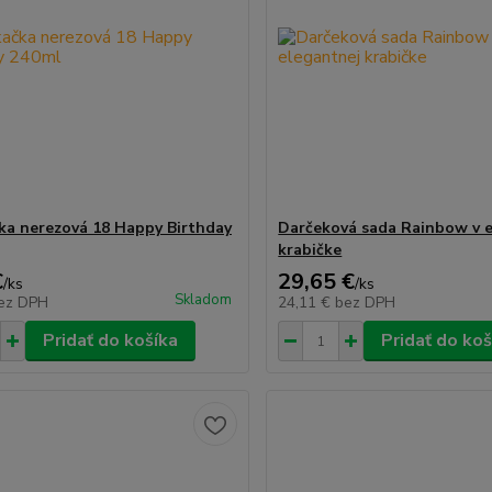
ka nerezová 18 Happy Birthday
Darčeková sada Rainbow v 
krabičke
€
29,65 €
/
ks
/
ks
Skladom
ez DPH
24,11 €
bez DPH
Pridať do košíka
Pridať do koš