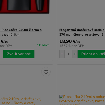
 Ploskačka 240ml čierna s
Elegantná darčeková sada 
m a pohárikmi
270 ml – čierno-oranžová, 6
 €
18,90 €
/
ks
/
ks
Skladom
bez DPH
15,37 €
bez DPH
Zvoliť variant
Pridať do koš