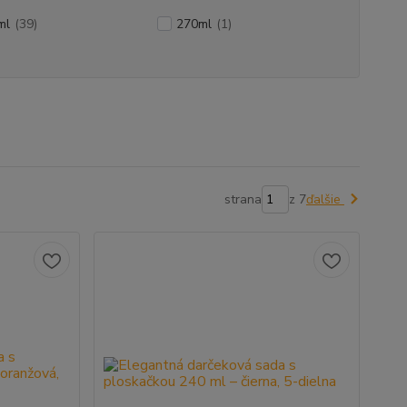
ml
(39)
270ml
(1)
strana
z 7
ďalšie