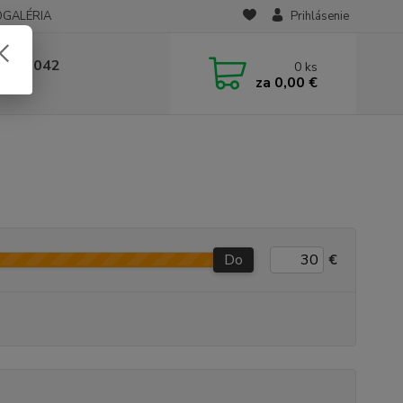
OGALÉRIA
Prihlásenie
 236 042
0
ks
za
0,00 €
-14:00
Do
€