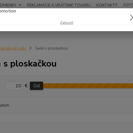
DMIENKY
REKLAMÁCIE A VRÁTENIE TOVARU
KONTAKTY
FOT
0948
Zatvoriť
Hľadať
12:00
arčekové sady
Sada s ploskačkou
 s ploskačkou
€
Od
adom