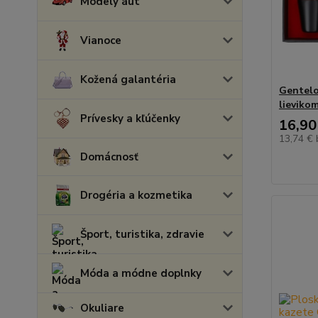
Modely áut
Vianoce
Kožená galantéria
Gentelo
lieviko
Prívesky a kľúčenky
16,90
13,74 €
Domácnosť
Drogéria a kozmetika
Šport, turistika, zdravie
Móda a módne doplnky
Okuliare