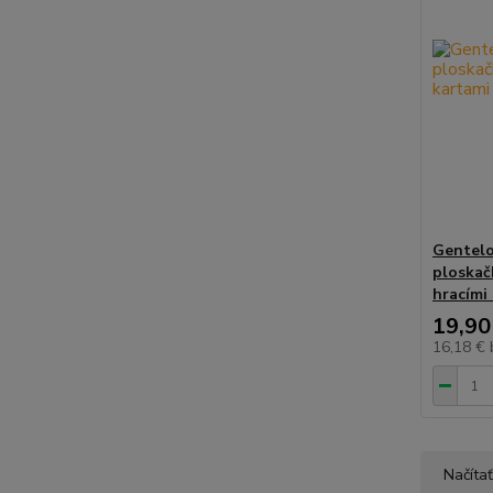
Gentelo
ploskač
hracími
19,90
16,18 €
Načítať