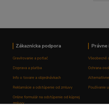
Zákaznícka podpora
Právne 
Gravírovanie a potlač
Všeobecné 
Doprava a platba
Ochrana oso
Info o tovare a objednávkach
Alternatívne
Reklamácie a odstúpenie od zmluvy
Používanie u
Online formulár na odstúpenie od kúpnej
zmluvy