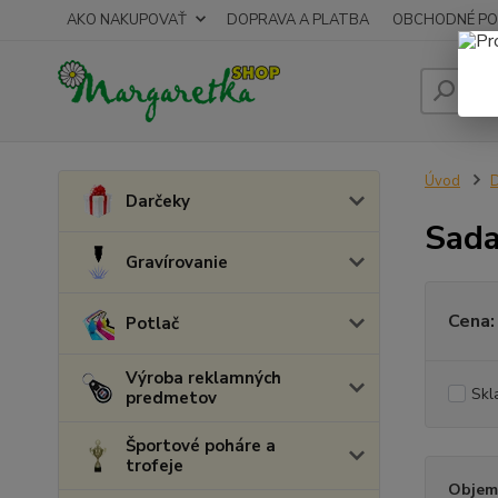
AKO NAKUPOVAŤ
DOPRAVA A PLATBA
OBCHODNÉ PO
Úvod
D
Darčeky
Sada
Gravírovanie
Cena:
Potlač
Výroba reklamných
Skl
predmetov
Športové poháre a
trofeje
Objem