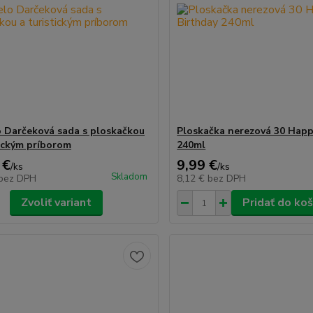
 Darčeková sada s ploskačkou
Ploskačka nerezová 30 Happ
tickým príborom
240ml
 €
9,99 €
/
ks
/
ks
Skladom
bez DPH
8,12 €
bez DPH
Zvoliť variant
Pridať do koš