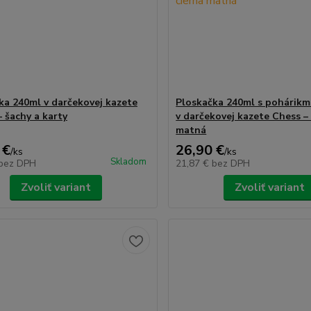
ka 240ml v darčekovej kazete
Ploskačka 240ml s pohárikmi
– šachy a karty
v darčekovej kazete Chess –
matná
 €
26,90 €
/
ks
/
ks
Skladom
bez DPH
21,87 €
bez DPH
Zvoliť variant
Zvoliť variant