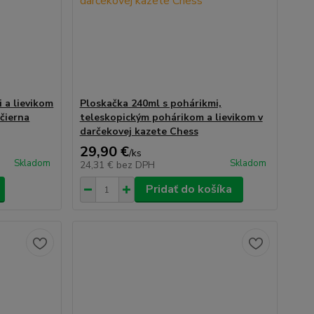
 a lievikom
Ploskačka 240ml s pohárikmi,
 čierna
teleskopickým pohárikom a lievikom v
darčekovej kazete Chess
29,90 €
/
ks
Skladom
Skladom
24,31 €
bez DPH
Pridať do košíka