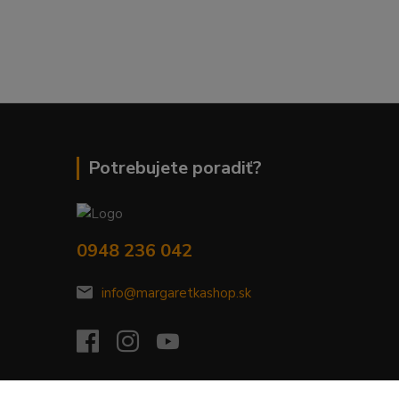
Potrebujete poradiť?
0948 236 042
info@margaretkashop.sk