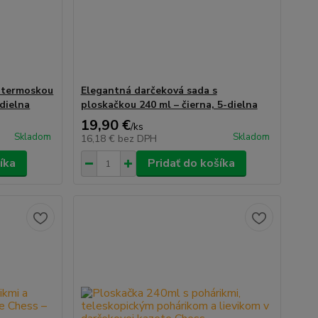
s termoskou
Elegantná darčeková sada s
-dielna
ploskačkou 240 ml – čierna, 5-dielna
19,90 €
/
ks
Skladom
Skladom
16,18 €
bez DPH
íka
Pridať do košíka