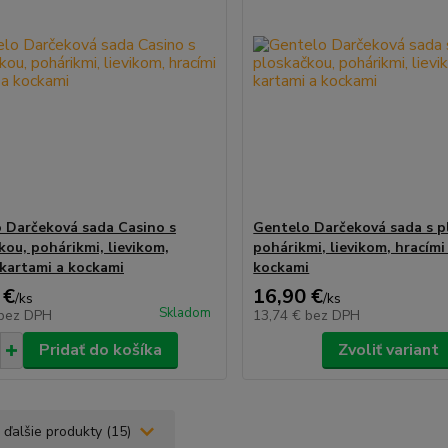
 Darčeková sada Casino s
Gentelo Darčeková sada s p
kou, pohárikmi, lievikom,
pohárikmi, lievikom, hracími
 kartami a kockami
kockami
 €
16,90 €
/
ks
/
ks
Skladom
bez DPH
13,74 €
bez DPH
Pridať do košíka
Zvoliť variant
 ďalšie produkty (15)