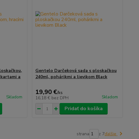
loskačkou,
Gentelo Darčeková sada s ploskačkou
 kartami a
240ml, pohárikmi a lievikom Black
19,90 €
/
ks
Skladom
Skladom
16,18 €
bez DPH
Pridať do košíka
strana
z 7
ďalšie