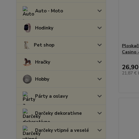
Auto - Moto
Hodinky
Pet shop
Ploskač
Casino 
Hračky
26,90
21,87 €
Hobby
Párty a oslavy
Darčeky dekoratívne
Darčeky vtipné a veselé