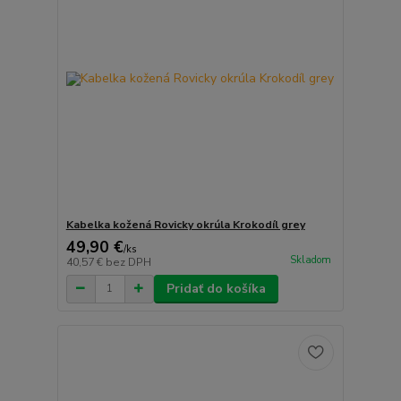
Kabelka kožená Rovicky okrúla Krokodíl grey
49,90 €
/
ks
Skladom
40,57 €
bez DPH
Pridať do košíka