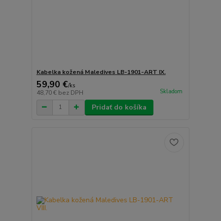
Kabelka kožená Maledives LB-1901-ART IX.
59,90 €
/
ks
Skladom
48,70 €
bez DPH
Pridať do košíka