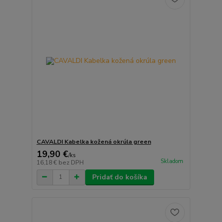
CAVALDI Kabelka kožená okrúla green
19,90 €
/
ks
Skladom
16,18 €
bez DPH
Pridať do košíka