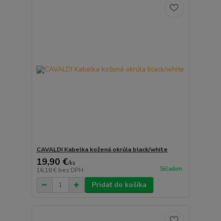
CAVALDI Kabelka kožená okrúla black/white
19,90 €
/
ks
Skladom
16,18 €
bez DPH
Pridať do košíka