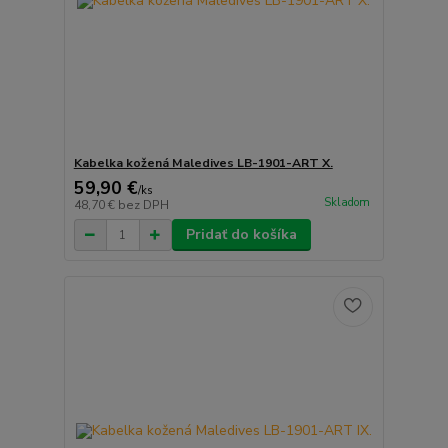
Kabelka kožená Maledives LB-1901-ART X.
59,90 €
/
ks
Skladom
48,70 €
bez DPH
Pridať do košíka