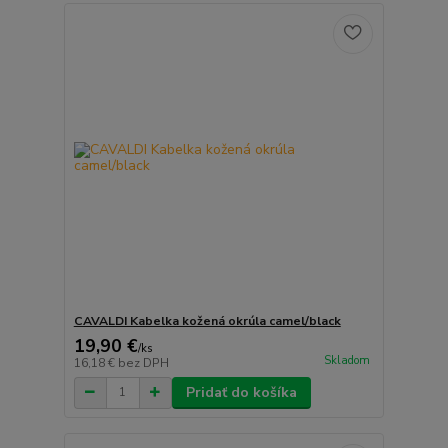
CAVALDI Kabelka kožená okrúla camel/black
19,90 €
/
ks
Skladom
16,18 €
bez DPH
Pridať do košíka