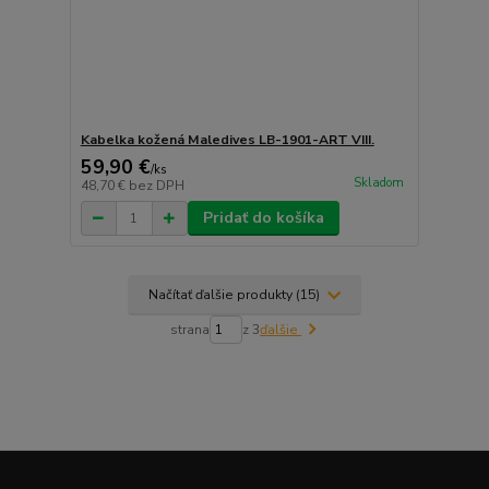
Kabelka kožená Maledives LB-1901-ART VIII.
59,90 €
/
ks
Skladom
48,70 €
bez DPH
Pridať do košíka
Načítať ďalšie produkty (15)
strana
z 3
ďalšie