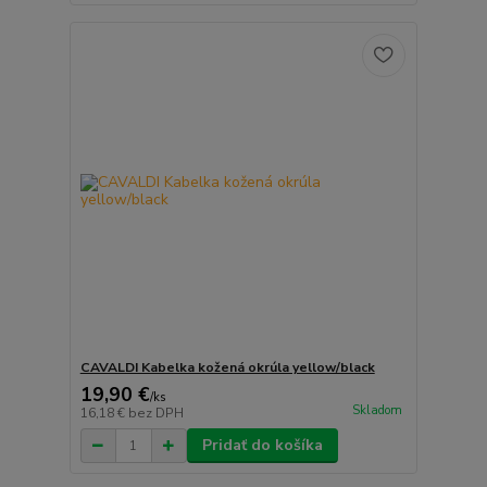
CAVALDI Kabelka kožená okrúla yellow/black
19,90 €
/
ks
Skladom
16,18 €
bez DPH
Pridať do košíka