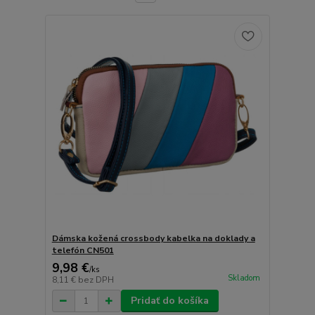
Dámska kožená crossbody kabelka na doklady a
telefón CN501
9,98 €
/
ks
Skladom
8,11 €
bez DPH
Pridať do košíka