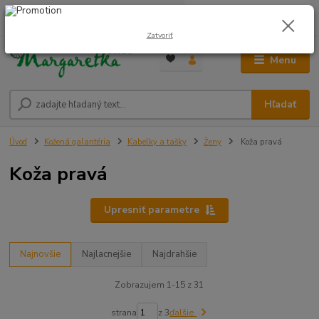
0
ks
0948 236 042
za
0,00 €
12:00-14:00
Zatvoriť
Menu
Hľadať
Úvod
Kožená galantéria
Kabelky a tašky
Ženy
Koža pravá
Koža pravá
Upresniť parametre
Najnovšie
Najlacnejšie
Najdrahšie
Zobrazujem 1-15 z 31
strana
z 3
ďalšie