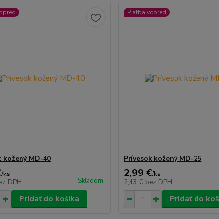
vopred
Platba vopred
k kožený MD-40
Prívesok kožený MD-25
€
2,99 €
/
ks
/
ks
Skladom
ez DPH
2,43 €
bez DPH
Pridať do košíka
Pridať do koš