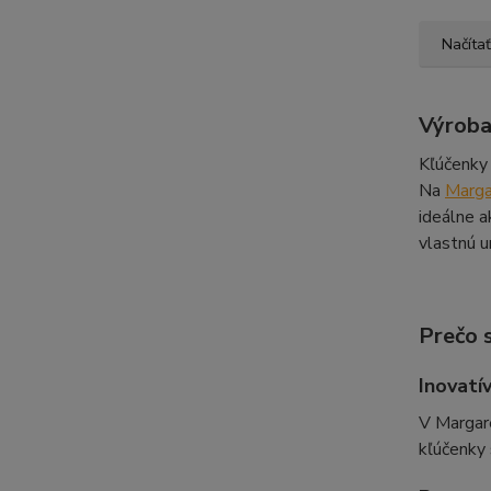
Načítať
Výroba
Kľúčenky 
Na
Marga
ideálne a
vlastnú u
Prečo 
Inovatív
V Margare
kľúčenky 