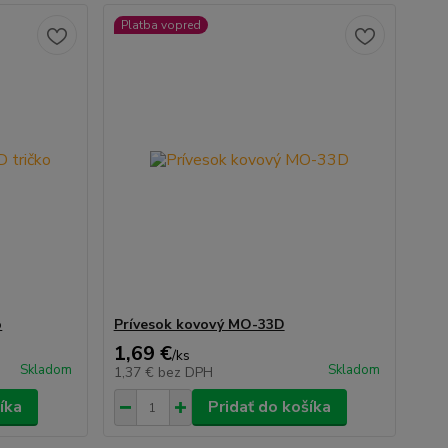
Platba vopred
o
Prívesok kovový MO-33D
1,69 €
/
ks
Skladom
Skladom
1,37 €
bez DPH
íka
Pridať do košíka