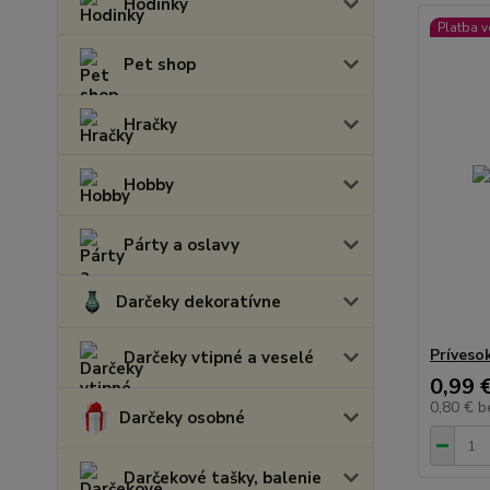
Hodinky
Platba 
Pet shop
Hračky
Hobby
Párty a oslavy
Darčeky dekoratívne
Príveso
Darčeky vtipné a veselé
0,99 
0,80 €
b
Darčeky osobné
Darčekové tašky, balenie