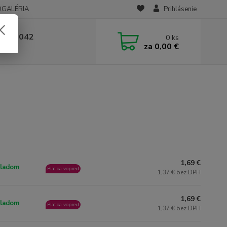
OGALÉRIA
Prihlásenie
 236 042
0
ks
za
0,00 €
-14:00
1,69 €
ladom
Platba vopred
1,37 € bez DPH
1,69 €
ladom
Platba vopred
1,37 € bez DPH