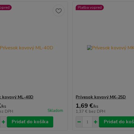
vopred
Platba vopred
k kovový ML-40D
Prívesok kovový MK-25D
€
1,69 €
/
ks
/
ks
Skladom
ez DPH
1,37 €
bez DPH
Pridať do košíka
Pridať do koš