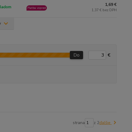
1,69 €
ladom
Platba vopred
1,37 € bez DPH
v
Do
€
strana
z 2
ďalšie