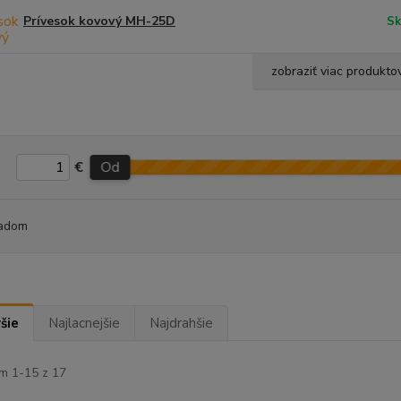
Prívesok kovový MH-25D
Sk
zobraziť viac produkto
€
Od
adom
šie
Najlacnejšie
Najdrahšie
m 1-15 z 17