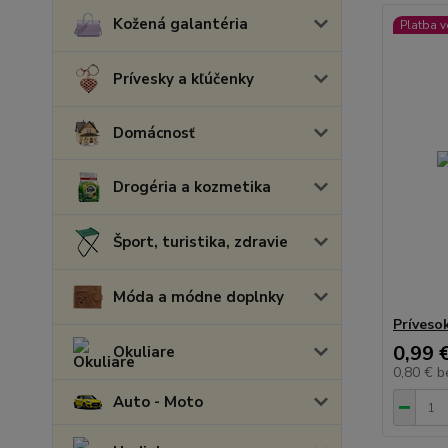
Kožená galantéria
Platba 
Prívesky a kľúčenky
Domácnosť
Drogéria a kozmetika
Šport, turistika, zdravie
Móda a módne doplnky
Príveso
0,99 
Okuliare
0,80 €
b
Auto - Moto