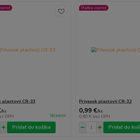
vopred
Platba vopred
k plastový CR-33
Prívesok plastový CR-32
€
0,99 €
/
ks
/
ks
Skladom
ez DPH
0,80 €
bez DPH
Pridať do košíka
Pridať do koš