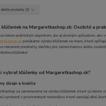
 ďalšie produkty (2)
 kľúčeniek na Margaretkashop.sk: Osobité a prak
sú nielen praktickým doplnkom, ale aj skvelým spôsobom, ako vy
retkashop.sk
ponúkame výrobu kľúčeniek na mieru, ktoré spĺňaj
ko reklamné predmety, darčeky pre zamestnancov alebo osobné su
nikátnu kľúčenku!
si vybrať kľúčenky od Margaretkashop.sk?
ny dizajn a kvalita
tkashop sa zameriavame na výrobu kľúčeniek, ktoré sú nielen viz
sú vyrobené z prvotriednych materiálov, ktoré zaručujú dlhú ži