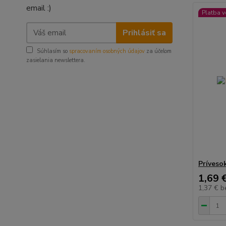
email :)
Platba 
Prihlásiť sa
Súhlasím so
spracovaním osobných údajov
za účelom
zasielania newslettera.
Príveso
1,69 
1,37 €
b