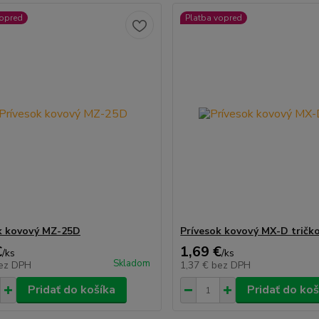
vopred
Platba vopred
k kovový MZ-25D
Prívesok kovový MX-D tričk
€
1,69 €
/
ks
/
ks
Skladom
ez DPH
1,37 €
bez DPH
Pridať do košíka
Pridať do koš