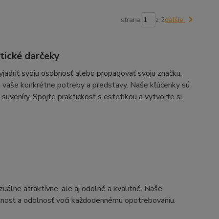
strana
z 2
ďalšie
tické darčeky
jadriť svoju osobnosť alebo propagovať svoju značku.
ú vaše konkrétne potreby a predstavy. Naše kľúčenky sú
veníry. Spojte praktickosť s estetikou a vytvorte si
uálne atraktívne, ale aj odolné a kvalitné. Naše
votnosť a odolnosť voči každodennému opotrebovaniu.