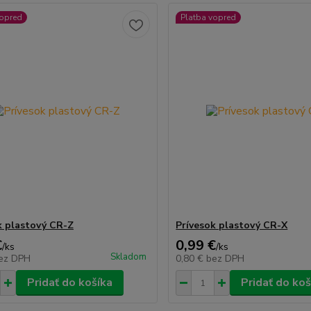
vopred
Platba vopred
k plastový CR-Z
Prívesok plastový CR-X
€
0,99 €
/
ks
/
ks
Skladom
ez DPH
0,80 €
bez DPH
Pridať do košíka
Pridať do koš