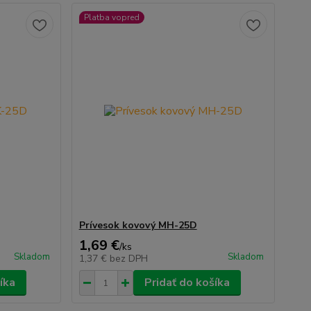
Platba vopred
Prívesok kovový MH-25D
1,69 €
/
ks
Skladom
Skladom
1,37 €
bez DPH
íka
Pridať do košíka