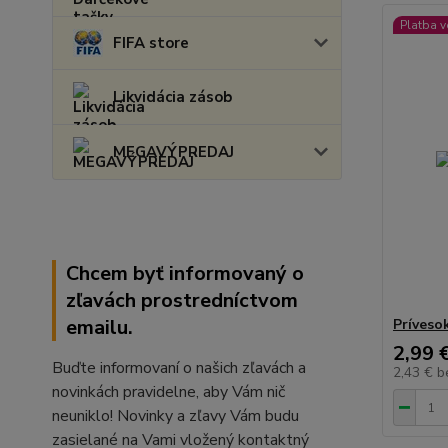
Platba 
FIFA store
Likvidácia zásob
MEGAVÝPREDAJ
Chcem byť informovaný o
zľavách prostredníctvom
emailu.
Príveso
2,99 
Buďte informovaní o našich zľavách a
2,43 €
b
novinkách pravidelne, aby Vám nič
neuniklo! Novinky a zľavy Vám budu
zasielané na Vami vložený kontaktný