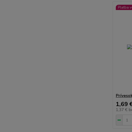
Platba 
Príveso
1,69 
1,37 €
b