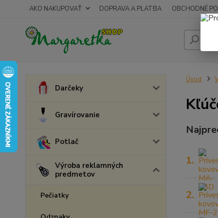
AKO NAKUPOVAŤ
DOPRAVA A PLATBA
OBCHODNÉ PO
Úvod
V
Darčeky
Kľúč
Gravírovanie
Najpre
Potlač
1.
Výroba reklamných
predmetov
2.
Pečiatky
Odznaky