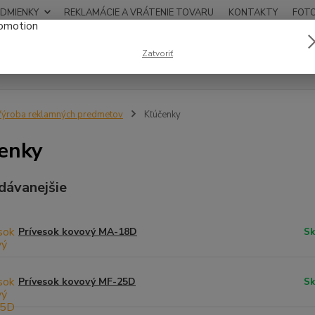
DMIENKY
REKLAMÁCIE A VRÁTENIE TOVARU
KONTAKTY
FOT
0948
Zatvoriť
Hľadať
12:00
ýroba reklamných predmetov
Kľúčenky
enky
dávanejšie
Prívesok kovový MA-18D
Sk
Prívesok kovový MF-25D
Sk