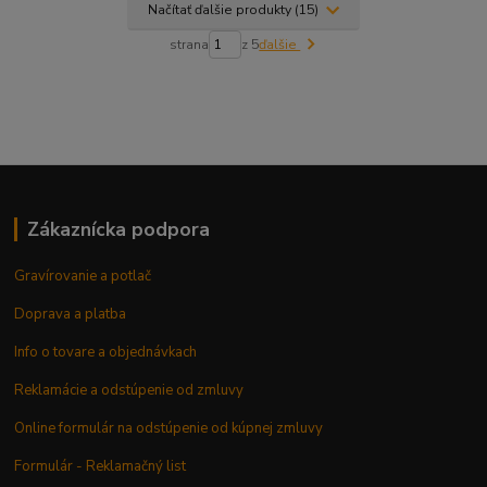
Načítať ďalšie produkty (15)
strana
z 5
ďalšie
Zákaznícka podpora
Gravírovanie a potlač
Doprava a platba
Info o tovare a objednávkach
Reklamácie a odstúpenie od zmluvy
Online formulár na odstúpenie od kúpnej zmluvy
Formulár - Reklamačný list