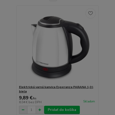
Elektrická varná kanvica Esperanza PARANA 1,0 l
biela
9,89 €
/
ks
Skladom
8,04 €
bez DPH
Pridať do košíka