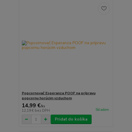
Popcornovač Esperanza POOF na prípravu
popcornu horúcim vzduchom
14,99 €
/
ks
Skladom
12,19 €
bez DPH
Pridať do košíka