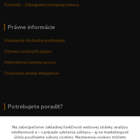
Formulár - Odstúpenie od kúpnej zmluvy
Právne informácie
Všeobecné obchodné podmienky
Ochrana osobných údajov
Alternatívne riešenie sporov
Používanie umelej inteligencie
Potrebujete poradiť?
Na zabezpečenie základnej funkčnosti webovej stránky, analýzu
0948 236 042
návštevnosti a – v prípade udelenia súhlasu – aj na marketingové
účely používame súbory cookies. Nastavenia cookies môžete