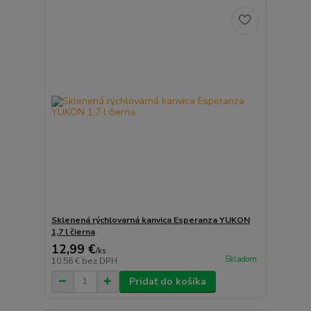
Sklenená rýchlovarná kanvica Esperanza YUKON
1,7 l čierna
12,99 €
/
ks
Skladom
10,56 €
bez DPH
Pridať do košíka