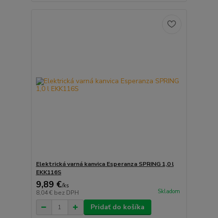
Elektrická varná kanvica Esperanza SPRING 1,0 l
EKK116S
9,89 €
/
ks
Skladom
8,04 €
bez DPH
Pridať do košíka