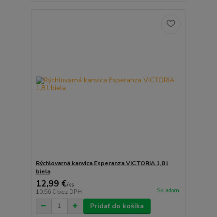
Rýchlovarná kanvica Esperanza VICTORIA 1,8 l
biela
12,99 €
/
ks
Skladom
10,56 €
bez DPH
Pridať do košíka