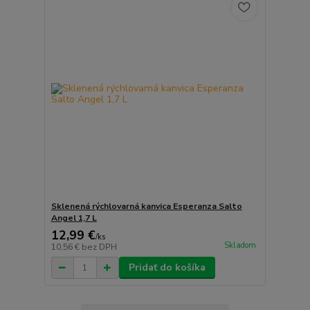
Sklenená rýchlovarná kanvica Esperanza Salto
Angel 1,7 L
12,99 €
/
ks
Skladom
10,56 €
bez DPH
Pridať do košíka