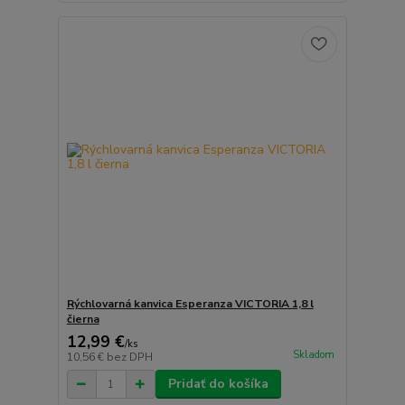
Rýchlovarná kanvica Esperanza VICTORIA 1,8 l
čierna
12,99 €
/
ks
Skladom
10,56 €
bez DPH
Pridať do košíka