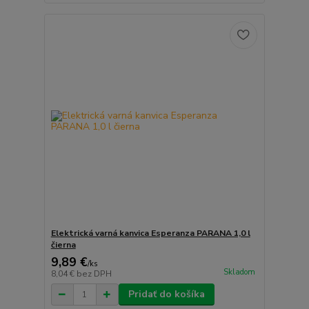
Elektrická varná kanvica Esperanza PARANA 1,0 l
čierna
9,89 €
/
ks
Skladom
8,04 €
bez DPH
Pridať do košíka