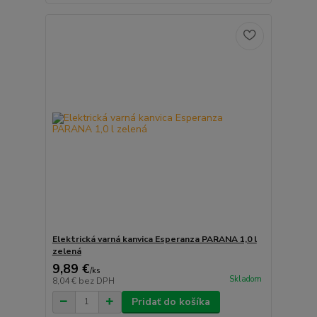
Elektrická varná kanvica Esperanza PARANA 1,0 l
zelená
9,89 €
/
ks
Skladom
8,04 €
bez DPH
Pridať do košíka