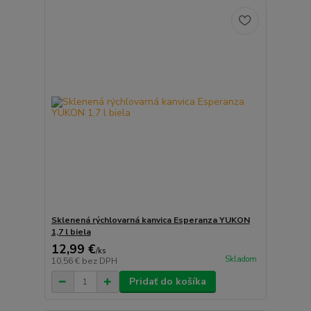
Sklenená rýchlovarná kanvica Esperanza YUKON
1,7 l biela
12,99 €
/
ks
Skladom
10,56 €
bez DPH
Pridať do košíka