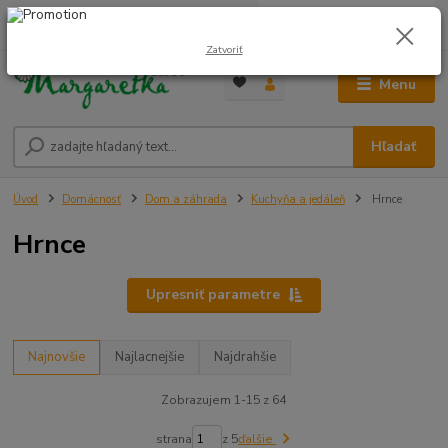
0
ks
0948 236 042
za
0,00 €
12:00-14:00
Zatvoriť
Menu
Hľadať
Úvod
Domácnosť
Dom a záhrada
Kuchyňa a jedáleň
Hrnce
Hrnce
Upresniť parametre
Najnovšie
Najlacnejšie
Najdrahšie
Zobrazujem 1-15 z 64
strana
z 5
ďalšie