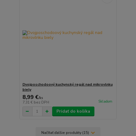
Dvojposchodoový kuchynský regál nad mikrovlnku
biely
8,99 €
/
ks
Skladom
7,31 €
bez DPH
Pridať do košíka
Načítať ďalšie produkty (15)