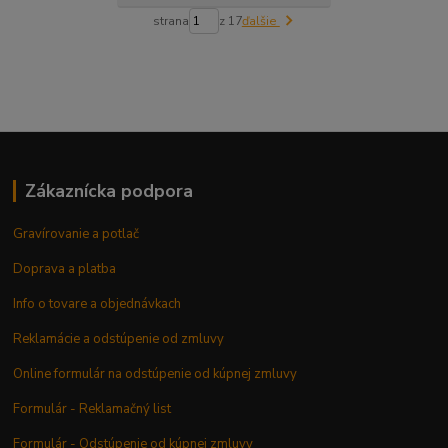
strana
z 17
ďalšie
Zákaznícka podpora
Gravírovanie a potlač
Doprava a platba
Info o tovare a objednávkach
Reklamácie a odstúpenie od zmluvy
Online formulár na odstúpenie od kúpnej zmluvy
Formulár - Reklamačný list
Formulár - Odstúpenie od kúpnej zmluvy