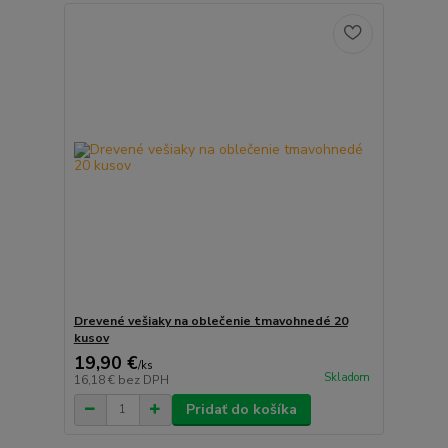
Drevené vešiaky na oblečenie tmavohnedé 20
kusov
19,90 €
/
ks
Skladom
16,18 €
bez DPH
Pridať do košíka