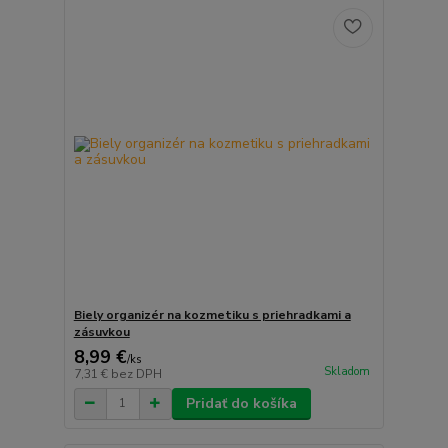
Biely organizér na kozmetiku s priehradkami a
zásuvkou
8,99 €
/
ks
Skladom
7,31 €
bez DPH
Pridať do košíka