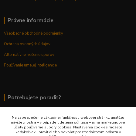
Právne informácie
Všeobecné obchodné podmienky
Ochrana osobných údajov
Alternatívne riešenie sporov
Používanie umelej inteligencie
Potrebujete poradiť?
Na zabezpečenie základnej funkčnosti webovej stránky, analýzu
0948 236 042
návštevnosti a – v prípade udelenia súhlasu – aj na marketingové
účely používame súbory cookies. Nastavenia cookies môžete
kedykoľvek upraviť alebo odvolať prostredníctvom odkazu v
info@margaretkashop.sk