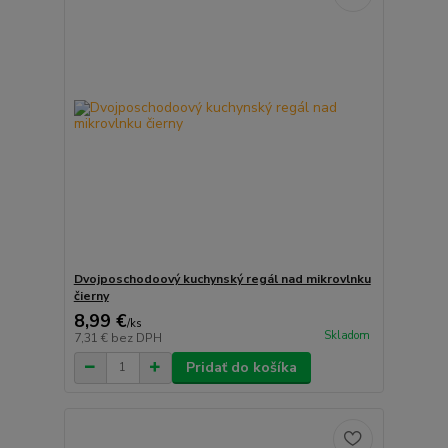
Dvojposchodoový kuchynský regál nad mikrovlnku
čierny
8,99 €
/
ks
Skladom
7,31 €
bez DPH
Pridať do košíka