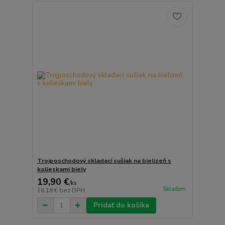
Trojposchodový skladací sušiak na bielizeň s
kolieskami biely
19,90 €
/
ks
Skladom
16,18 €
bez DPH
Pridať do košíka