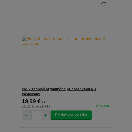
Biely stolový organizér s priehradkami a 3
zásuvkami
19,99 €
/
ks
Skladom
16,25 €
bez DPH
Pridať do košíka