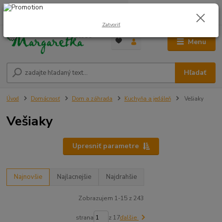
0
ks
0948 236 042
za
0,00 €
12:00-14:00
Zatvoriť
Menu
Hľadať
Úvod
Domácnosť
Dom a záhrada
Kuchyňa a jedáleň
Vešiaky
Vešiaky
Upresniť parametre
Najnovšie
Najlacnejšie
Najdrahšie
Zobrazujem 1-15 z 243
strana
z 17
ďalšie