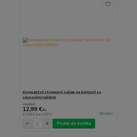
Kompaktný stojanový sušiak na bielizeň so
závesnými háčikmi
24,90 €
12,99 €
/
ks
Skladom
10,56 €
bez DPH
Pridať do košíka