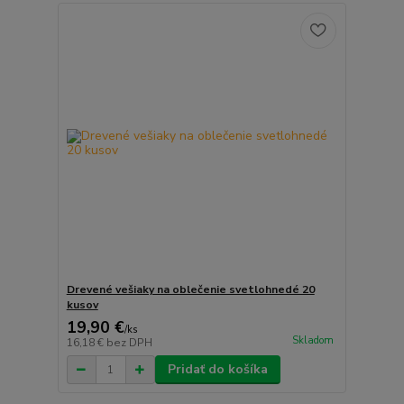
Drevené vešiaky na oblečenie svetlohnedé 20
kusov
19,90 €
/
ks
Skladom
16,18 €
bez DPH
Pridať do košíka