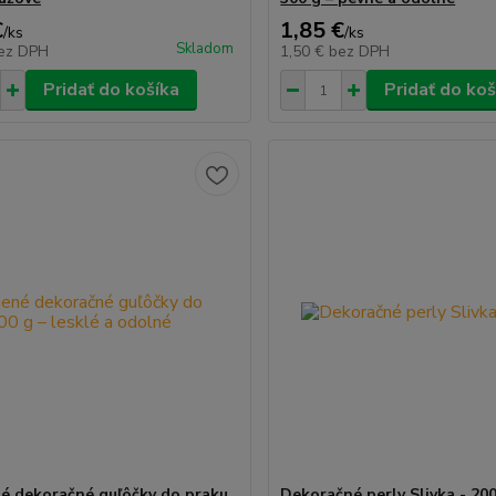
€
1,85 €
/
ks
/
ks
Skladom
ez DPH
1,50 €
bez DPH
Pridať do košíka
Pridať do koš
é dekoračné guľôčky do praku
Dekoračné perly Slivka - 20