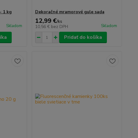
- 1 kg
Dekoračné mramorové gule sada
12,99 €
/
ks
Skladom
Skladom
10,56 €
bez DPH
íka
Pridať do košíka