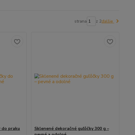
strana
z 2
ďalšie
 do praku
Sklenené dekoračné guľôčky 300 g –
pevné a odolné