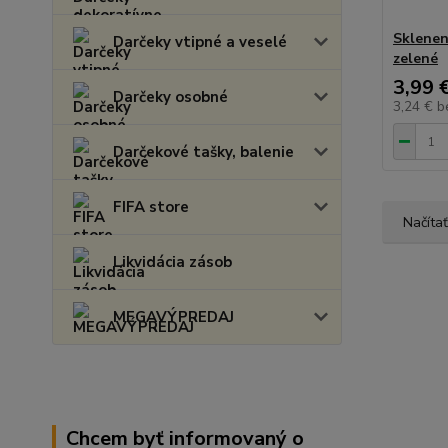
Sklenen
Darčeky vtipné a veselé
zelené
3,99 
Darčeky osobné
3,24 €
b
Darčekové tašky, balenie
FIFA store
Načítať
Likvidácia zásob
MEGAVÝPREDAJ
Chcem byť informovaný o