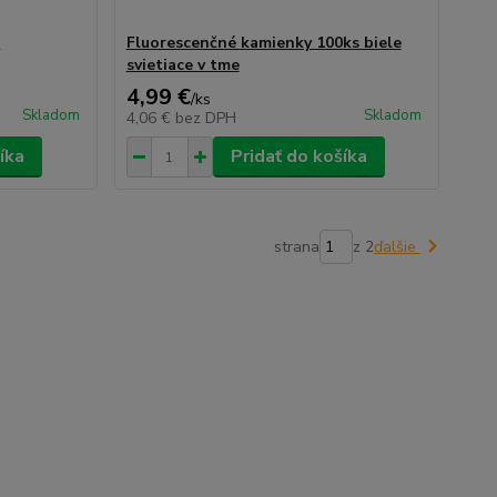
g
Fluorescenčné kamienky 100ks biele
svietiace v tme
4,99 €
/
ks
Skladom
Skladom
4,06 €
bez DPH
íka
Pridať do košíka
strana
z 2
ďalšie