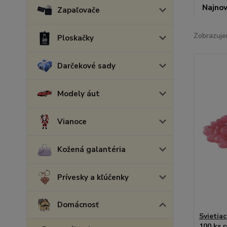
Najnov
Zapaľovače
Zobrazuje
Ploskačky
Darčekové sady
Modely áut
Vianoce
Kožená galantéria
Prívesky a kľúčenky
Domácnosť
Svietia
100 ks 