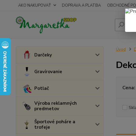
AKO NAKUPOVAŤ
DOPRAVA A PLATBA
OBCHODNÉ PO
Úvod
Darčeky
Deko
Gravírovanie
Cena:
Potlač
Výroba reklamných
Skl
predmetov
Športové poháre a
trofeje