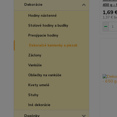
Dekorácie
400 g – 
1,69 
Hodiny nástenné
1,37 €
b
Stolové hodiny a budíky
Presýpacie hodiny
Dekoračné kamienky a piesok
Záclony
Vankúše
Obliečky na vankúše
Kvety umelé
Stuhy
Iné dekorácie
Doplnky