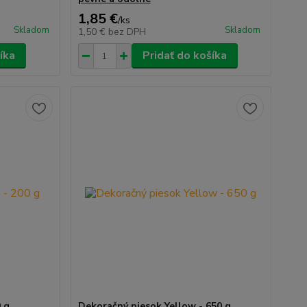
1,85 €
/
ks
Skladom
Skladom
1,50 €
bez DPH
íka
Pridať do košíka
0 g
Dekoračný piesok Yellow - 650 g