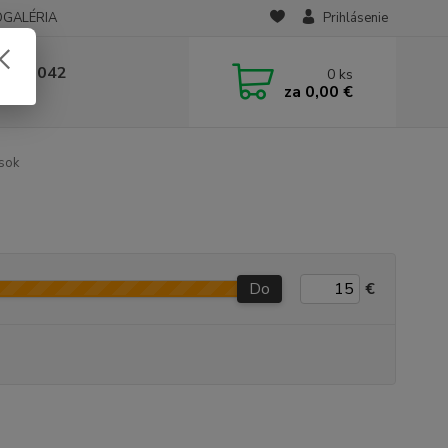
OGALÉRIA
Prihlásenie
 236 042
0
ks
za
0,00 €
-14:00
sok
Do
€