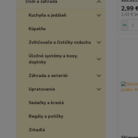
Dom a záhrada
2,99 
2,43 €
b
Kuchyňa a jedáleň
Kúpelňa
Zvlhčovače a čističky vzduchu
Úložné systémy a boxy,
doplnky
Záhrada a exteriér
Upratovanie
Sedačky a kreslá
Regály a poličky
Zrkadlá
Sklenen