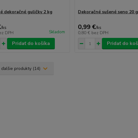
é dekoračné guličky 2 kg
Dekoračné sušené seno 20 
€
0,99 €
/
ks
/
ks
Skladom
ez DPH
0,80 €
bez DPH
Pridať do košíka
Pridať do koš
 ďalšie produkty (14)