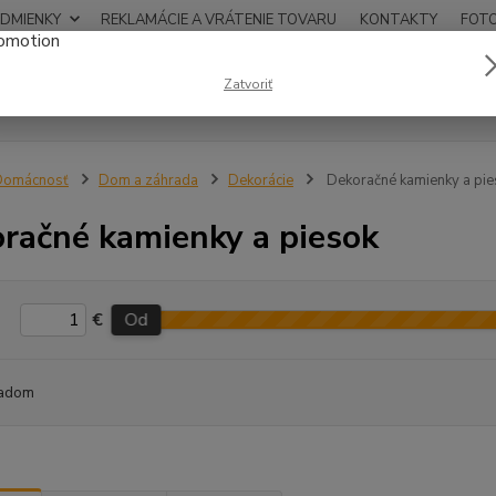
DMIENKY
REKLAMÁCIE A VRÁTENIE TOVARU
KONTAKTY
FOT
0948
Zatvoriť
Hľadať
12:00
Domácnosť
Dom a záhrada
Dekorácie
Dekoračné kamienky a pie
račné kamienky a piesok
€
Od
adom