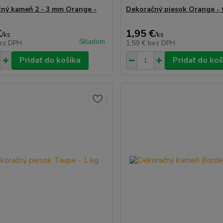
ný kameň 2 - 3 mm Orange -
Dekoračný piesok Orange - 
€
1,95 €
/
ks
/
ks
Skladom
ez DPH
1,59 €
bez DPH
Pridať do košíka
Pridať do koš