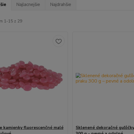
šie
Najlacnejšie
Najdrahšie
m 1-15 z 29
ce kamienky fluorescenčné malé
Sklenené dekoračné guľôčky
ružové
300 g – pevné a odolné