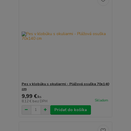
Pes v klobúku s okuliarmi - Plážová osuška 70x140
cm
9,99 €
/
ks
Skladom
8,12 €
bez DPH
Pridať do košíka