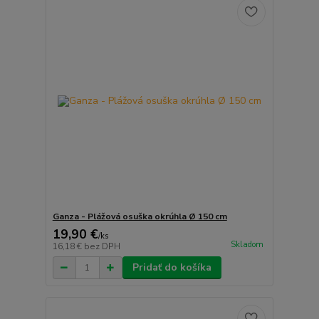
Ganza - Plážová osuška okrúhla Ø 150 cm
19,90 €
/
ks
Skladom
16,18 €
bez DPH
Pridať do košíka