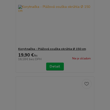
Korytnačka - Plážová osuška okrúhla Ø 150 cm
19,90 €
/
ks
Nie je skladom
16,18 €
bez DPH
Detail