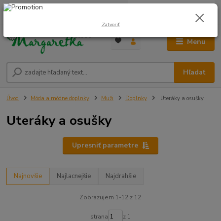
0
ks
0948 236 042
za
0,00 €
12:00-14:00
Zatvoriť
Menu
Hľadať
Úvod
Móda a módne doplnky
Muži
Doplnky
Uteráky a osušky
Uteráky a osušky
Upresniť parametre
Najnovšie
Najlacnejšie
Najdrahšie
Zobrazujem 1-12 z 12
strana
z 1