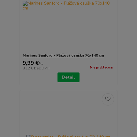
Marines Sanford - Plážová osuška 70x140 cm
9,99 €
/
ks
Nie je skladom
8,12 €
bez DPH
Detail