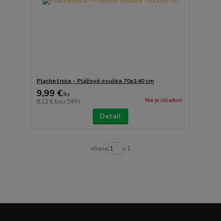
Plachetnica - Plážová osuška 70x140 cm
9,99 €
/
ks
Nie je skladom
8,12 €
bez DPH
Detail
strana
z 1