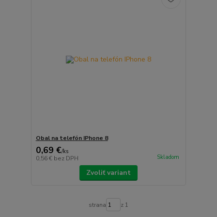
Obal na telefón IPhone 8
0,69 €
/
ks
Skladom
0,56 €
bez DPH
Zvoliť variant
strana
z 1