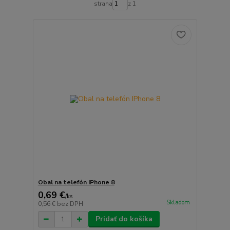
strana
z 1
Obal na telefón IPhone 8
0,69 €
/
ks
Skladom
0,56 €
bez DPH
Pridať do košíka