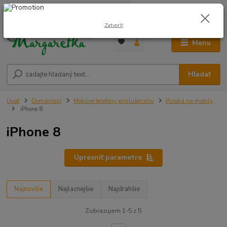
0
ks
0948 236 042
za
0,00 €
12:00-14:00
Zatvoriť
Menu
Hľadať
Úvod
Domácnosť
Mobilné telefóny-príslušenstvo
Puzdrá na mobily
iPhone 8
iPhone 8
Upresniť parametre
Najnovšie
Najlacnejšie
Najdrahšie
Zobrazujem 1-5 z 5