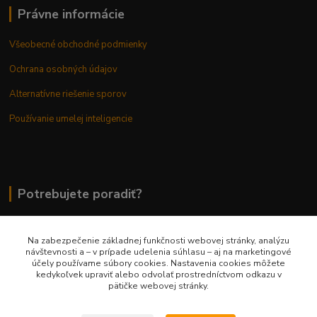
Právne informácie
Všeobecné obchodné podmienky
Ochrana osobných údajov
Alternatívne riešenie sporov
Používanie umelej inteligencie
Potrebujete poradiť?
Na zabezpečenie základnej funkčnosti webovej stránky, analýzu
0948 236 042
návštevnosti a – v prípade udelenia súhlasu – aj na marketingové
účely používame súbory cookies. Nastavenia cookies môžete
kedykoľvek upraviť alebo odvolať prostredníctvom odkazu v
info@margaretkashop.sk
pätičke webovej stránky.