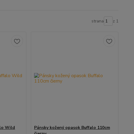
strana
z 1
lo Wild
Pánsky kožený opasok Buffalo 110cm
čierny