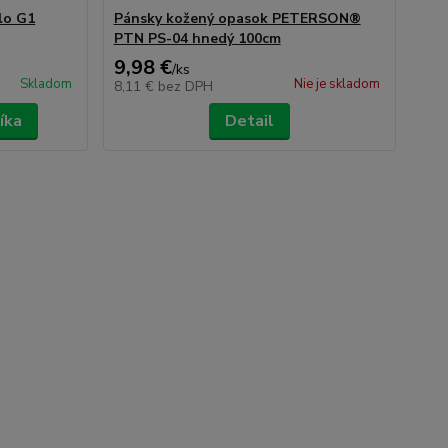
lo G1
Pánsky kožený opasok PETERSON®
PTN PS-04 hnedý 100cm
9,98 €
/
ks
Skladom
Nie je skladom
8,11 €
bez DPH
íka
Detail