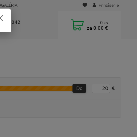
OGALÉRIA
Prihlásenie
 236 042
0
ks
za
0,00 €
-14:00
Do
€