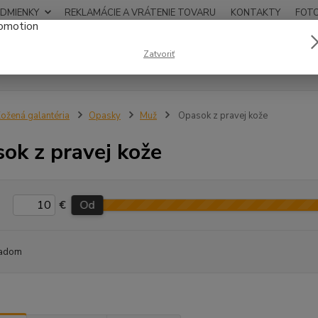
DMIENKY
REKLAMÁCIE A VRÁTENIE TOVARU
KONTAKTY
FOT
0948
Zatvoriť
Hľadať
12:00
ožená galantéria
Opasky
Muž
Opasok z pravej kože
ok z pravej kože
€
Od
adom