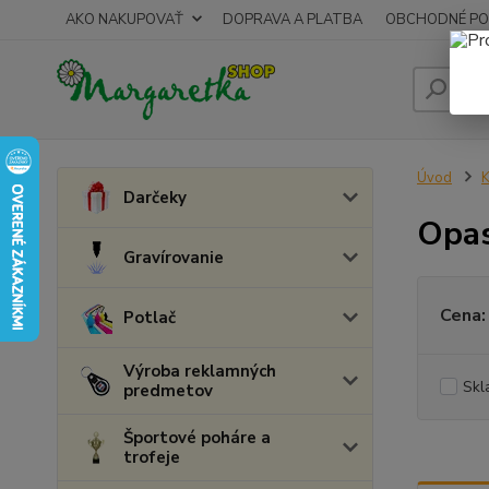
AKO NAKUPOVAŤ
DOPRAVA A PLATBA
OBCHODNÉ PO
Úvod
K
Darčeky
Opas
Gravírovanie
Cena:
Potlač
Výroba reklamných
Skl
predmetov
Športové poháre a
trofeje