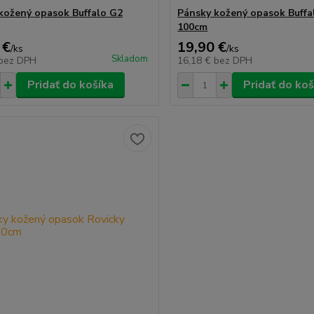
kožený opasok Buffalo G2
Pánsky kožený opasok Buffa
100cm
 €
19,90 €
/
ks
/
ks
Skladom
bez DPH
16,18 €
bez DPH
Pridať do košíka
Pridať do koš