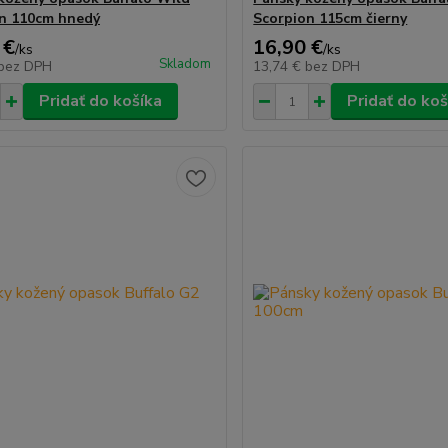
n 110cm hnedý
Scorpion 115cm čierny
 €
16,90 €
/
ks
/
ks
Skladom
bez DPH
13,74 €
bez DPH
Pridať do košíka
Pridať do koš