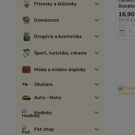
Prívesky a kľúčenky
Scorpio
16,90
Domácnosť
13,74 €
Drogéria a kozmetika
Šport, turistika, zdravie
Móda a módne doplnky
Okuliare
Auto - Moto
Hodinky
Pet shop