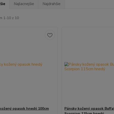
šie
Najlacnejšie
Najdrahšie
m 1-10 z 10
kožený opasok hnedý 100cm
Pánsky kožený opasok Buffa
Scorpion 115cm hnedý