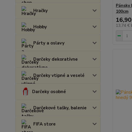
Pánsky 
Hračky
100cm
16,90
13,74 €
Hobby
Párty a oslavy
Darčeky dekoratívne
Darčeky vtipné a veselé
Darčeky osobné
Darčekové tašky, balenie
FIFA store