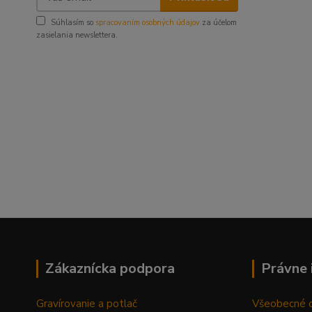
Súhlasím so
spracovaním osobných údajov
za účelom
zasielania newslettera.
Zákaznícka podpora
Právne 
Gravírovanie a potlač
Všeobecné 