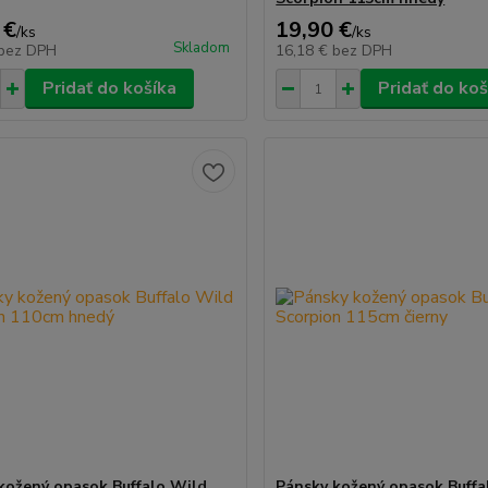
 €
19,90 €
/
ks
/
ks
Skladom
bez DPH
16,18 €
bez DPH
Pridať do košíka
Pridať do koš
kožený opasok Buffalo Wild
Pánsky kožený opasok Buffa