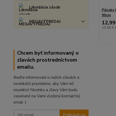
Likvidácia zásob
Pánsky 
90cm
MEGAVÝPREDAJ
12,99
10,56 €
Chcem byť informovaný o
zľavách prostredníctvom
emailu.
Buďte informovaní o našich zľavách a
novinkách pravidelne, aby Vám nič
neuniklo! Novinky a zľavy Vám budu
zasielané na Vami vložený kontaktný
email :)
Prihlásiť sa