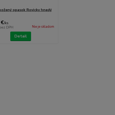
kožený opasok Rovicky hnedý
 €
/
ks
Nie je skladom
bez DPH
Detail