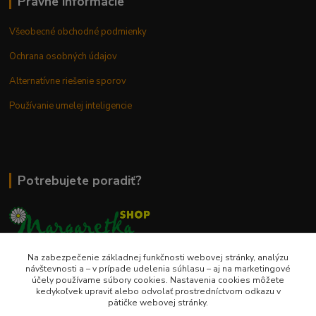
Právne informácie
Všeobecné obchodné podmienky
Ochrana osobných údajov
Alternatívne riešenie sporov
Používanie umelej inteligencie
Potrebujete poradiť?
Na zabezpečenie základnej funkčnosti webovej stránky, analýzu
0948 236 042
návštevnosti a – v prípade udelenia súhlasu – aj na marketingové
účely používame súbory cookies. Nastavenia cookies môžete
kedykoľvek upraviť alebo odvolať prostredníctvom odkazu v
info@margaretkashop.sk
pätičke webovej stránky.