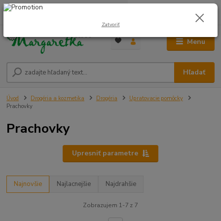
0
ks
0948 236 042
za
0,00 €
12:00-14:00
Zatvoriť
Menu
Hľadať
Úvod
Drogéria a kozmetika
Drogéria
Upratovacie pomôcky
Prachovky
Prachovky
Upresniť parametre
Najnovšie
Najlacnejšie
Najdrahšie
Zobrazujem 1-7 z 7