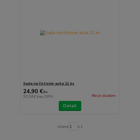
Sada na čistenie auta 21 ks
24,90 €
/
ks
Nie je skladom
20,24 €
bez DPH
Detail
strana
z 1