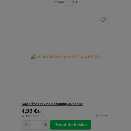
strana
z 1
Sada štetcov na detailing auta 5ks
4,99 €
/
ks
Skladom
4,06 €
bez DPH
Pridať do košíka