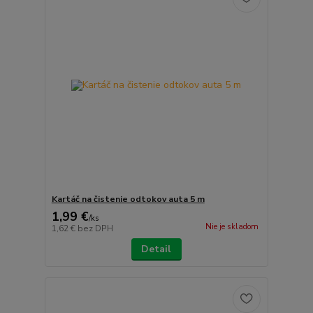
Kartáč na čistenie odtokov auta 5 m
1,99 €
/
ks
Nie je skladom
1,62 €
bez DPH
Detail