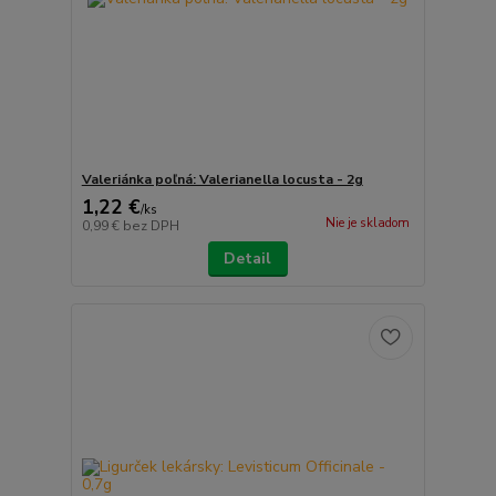
Valeriánka poľná: Valerianella locusta - 2g
1,22 €
/
ks
Nie je skladom
0,99 €
bez DPH
Detail