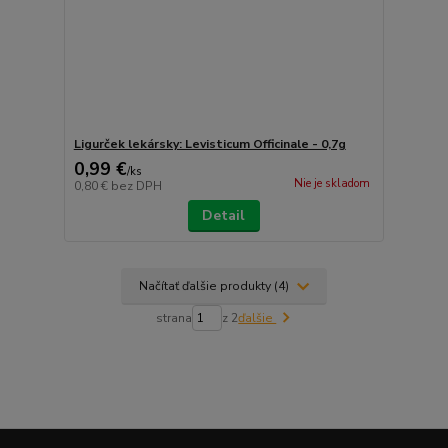
Ligurček lekársky: Levisticum Officinale - 0,7g
0,99 €
/
ks
Nie je skladom
0,80 €
bez DPH
Detail
Načítať ďalšie produkty (4)
strana
z 2
ďalšie