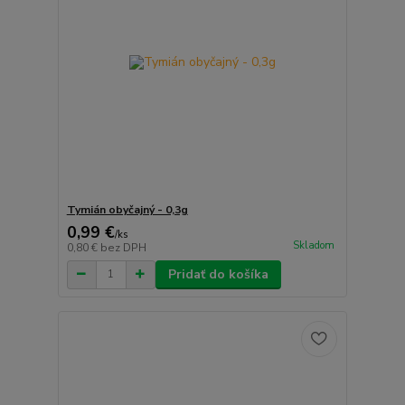
Tymián obyčajný - 0,3g
0,99 €
/
ks
Skladom
0,80 €
bez DPH
Pridať do košíka