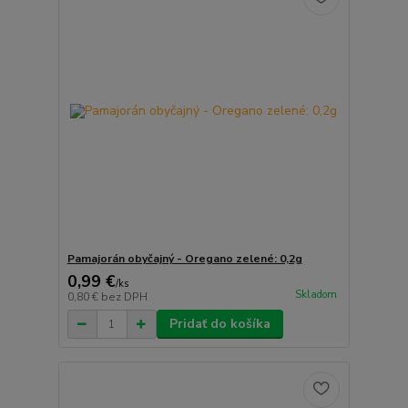
Pamajorán obyčajný - Oregano zelené: 0,2g
0,99 €
/
ks
Skladom
0,80 €
bez DPH
Pridať do košíka