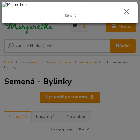
0
ks
0948 236 042
za
0,00 €
12:00-14:00
Zatvoriť
Menu
Hľadať
Úvod
Domácnosť
Dom a záhrada
Semená rastlín
Semená -
Bylinky
Semená - Bylinky
Upresniť parametre
Najnovšie
Najlacnejšie
Najdrahšie
Zobrazujem 1-15 z 19