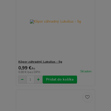
Kôpor záhradný: Lukullus - 5g
0,99 €
/
ks
Skladom
0,80 €
bez DPH
Pridať do košíka