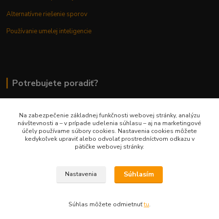
Alternatívne riešenie sporov
Používanie umelej inteligencie
Potrebujete poradiť?
Na zabezpečenie základnej funkčnosti webovej stránky, analýzu
0948 236 042
návštevnosti a – v prípade udelenia súhlasu – aj na marketingové
účely používame súbory cookies. Nastavenia cookies môžete
kedykoľvek upraviť alebo odvolať prostredníctvom odkazu v
info@margaretkashop.sk
pätičke webovej stránky.
Súhlasím
Nastavenia
Súhlas môžete odmietnuť
tu
.
Vytvorené na
Eshop-rychlo.sk