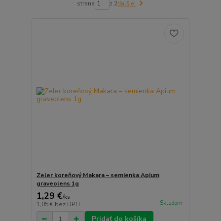
strana
z 2
ďalšie
Zeler koreňový Makara – semienka Apium
graveolens 1g
1,29 €
/
ks
Skladom
1,05 €
bez DPH
Pridať do košíka