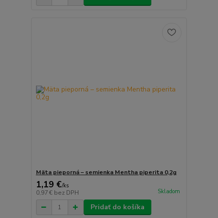
Mäta pieporná – semienka Mentha piperita 0,2g
1,19 €
/
ks
Skladom
0,97 €
bez DPH
Pridať do košíka