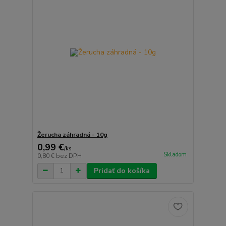
Žerucha záhradná - 10g
0,99 €
/
ks
Skladom
0,80 €
bez DPH
Pridať do košíka