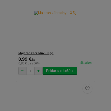
Majorán záhradný - 0,5g
0,99 €
/
ks
Skladom
0,80 €
bez DPH
Pridať do košíka