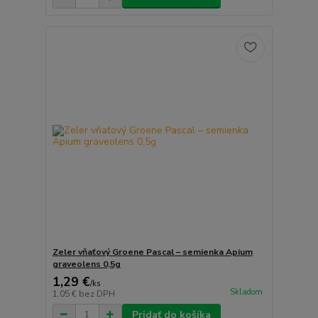
Zeler vňaťový Groene Pascal – semienka Apium
graveolens 0,5g
1,29 €
/
ks
Skladom
1,05 €
bez DPH
Pridať do košíka