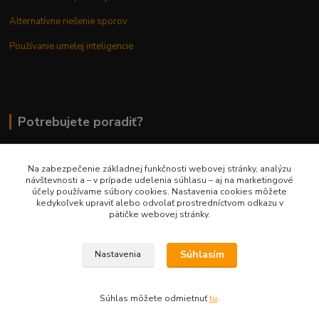
Alternatívne riešenie sporov
Používanie umelej inteligencie
Potrebujete poradiť?
Na zabezpečenie základnej funkčnosti webovej stránky, analýzu
0948 236 042
návštevnosti a – v prípade udelenia súhlasu – aj na marketingové
účely používame súbory cookies. Nastavenia cookies môžete
kedykoľvek upraviť alebo odvolať prostredníctvom odkazu v
info@margaretkashop.sk
pätičke webovej stránky.
Súhlasím
Nastavenia
Súhlas môžete odmietnuť
tu
.
Vytvorené na
Eshop-rychlo.sk