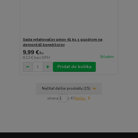
Sada vyťahovačov pinov 41 ks s puzdrom na
demontáž konektorov
9,99 €
/
ks
Skladom
8,12 €
bez DPH
Pridať do košíka
Načítať ďalšie produkty (15)
strana
z 47
ďalšie