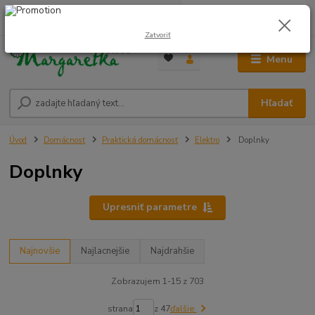
0
ks
0948 236 042
za
0,00 €
12:00-14:00
Zatvoriť
Menu
Hľadať
Úvod
Domácnosť
Praktická domácnosť
Elektro
Doplnky
Doplnky
Upresniť parametre
Najnovšie
Najlacnejšie
Najdrahšie
Zobrazujem 1-15 z 703
strana
z 47
ďalšie