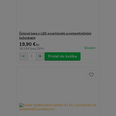
Čelová lupa s LED osvetlením a vymeniteľnými
šošovkami
19,90 €
/
ks
Skladom
16,18 €
bez DPH
Pridať do košíka