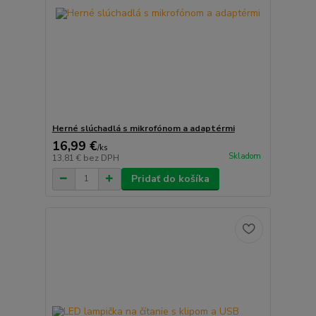
Herné slúchadlá s mikrofónom a adaptérmi
16,99 €
/
ks
Skladom
13,81 €
bez DPH
Pridať do košíka