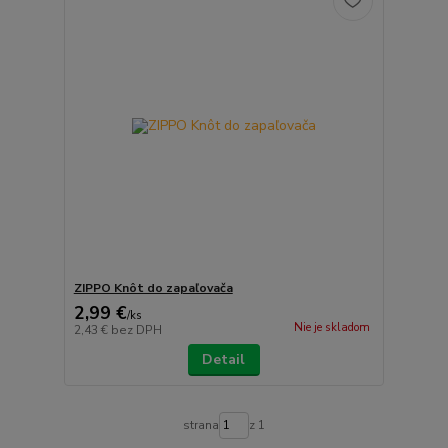
ZIPPO Knôt do zapaľovača
2,99 €
/
ks
Nie je skladom
2,43 €
bez DPH
Detail
strana
z 1