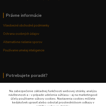
Právne informácie
Všeobecné obchodné podmienky
Ochrana osobných údajov
Alternatívne riešenie sporov
Používanie umelej inteligencie
Potrebujete poradiť?
Na zabezpečenie základnej funkčnosti webovej stránky, analýzu
0948 236 042
návštevnosti a – v prípade udelenia súhlasu – aj na marketingové
účely používame súbory cookies. Nastavenia cookies môžete
kedykoľvek upraviť alebo odvolať prostredníctvom odkazu v
info@margaretkashop.sk