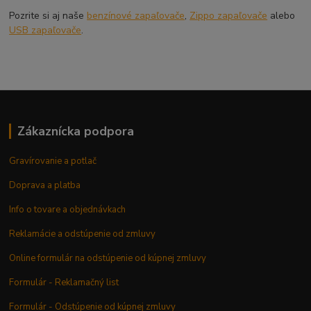
Pozrite si aj naše
benzínové zapaľovače
,
Zippo zapaľovače
alebo
USB zapaľovače
.
Zákaznícka podpora
Gravírovanie a potlač
Doprava a platba
Info o tovare a objednávkach
Reklamácie a odstúpenie od zmluvy
Online formulár na odstúpenie od kúpnej zmluvy
Formulár - Reklamačný list
Formulár - Odstúpenie od kúpnej zmluvy