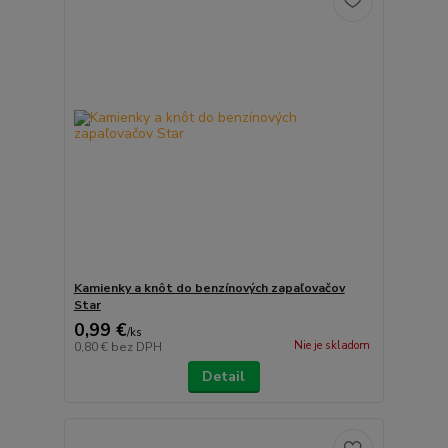
Kamienky a knôt do benzínových zapaľovačov
Star
0,99 €
/
ks
Nie je skladom
0,80 €
bez DPH
Detail