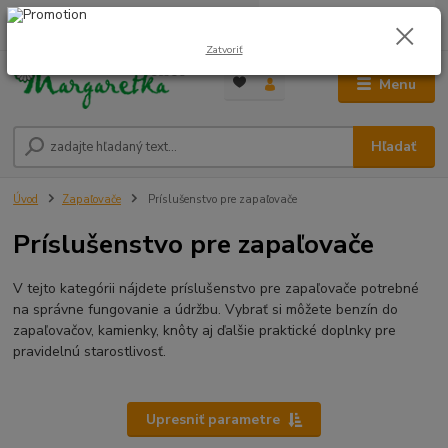
0
ks
0948 236 042
za
0,00 €
12:00-14:00
Zatvoriť
Menu
Hľadať
Úvod
Zapaľovače
Príslušenstvo pre zapaľovače
Príslušenstvo pre zapaľovače
V tejto kategórii nájdete príslušenstvo pre zapaľovače potrebné
na správne fungovanie a údržbu. Vybrať si môžete benzín do
zapaľovačov, kamienky, knôty aj ďalšie praktické doplnky pre
pravidelnú starostlivosť.
Upresniť parametre