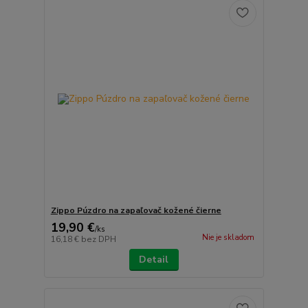
Zippo Púzdro na zapaľovač kožené čierne
19,90 €
/
ks
Nie je skladom
16,18 €
bez DPH
Detail