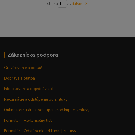
strana
z 2
ďalšie
Zákaznícka podpora
Gravírovanie a potlač
Doprava a platba
Info o tovare a objednávkach
Reklamácie a odstúpenie od zmluvy
Online formulár na odstúpenie od kúpnej zmluvy
Formulár - Reklamačný list
Formulár - Odstúpenie od kúpnej zmluvy