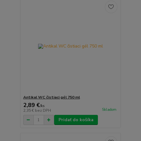
Antikal WC čistiaci gél 750 ml
2,89 €
/
ks
Skladom
2,35 €
bez DPH
Pridať do košíka