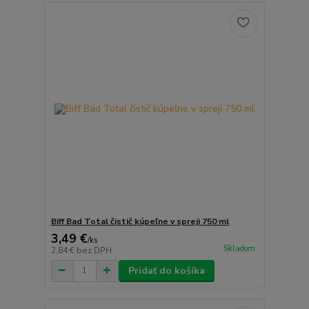
Biff Bad Total čistič kúpeľne v spreji 750 ml
3,49 €
/
ks
Skladom
2,84 €
bez DPH
Pridať do košíka