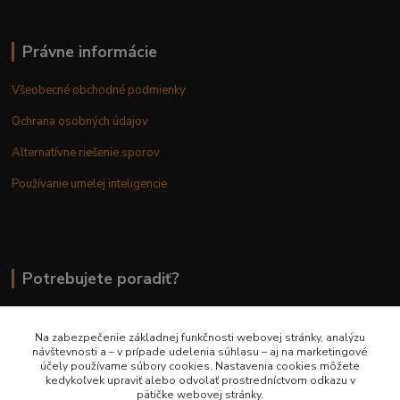
Právne informácie
Všeobecné obchodné podmienky
Ochrana osobných údajov
Alternatívne riešenie sporov
Používanie umelej inteligencie
Potrebujete poradiť?
Na zabezpečenie základnej funkčnosti webovej stránky, analýzu
0948 236 042
návštevnosti a – v prípade udelenia súhlasu – aj na marketingové
účely používame súbory cookies. Nastavenia cookies môžete
kedykoľvek upraviť alebo odvolať prostredníctvom odkazu v
info@margaretkashop.sk
pätičke webovej stránky.