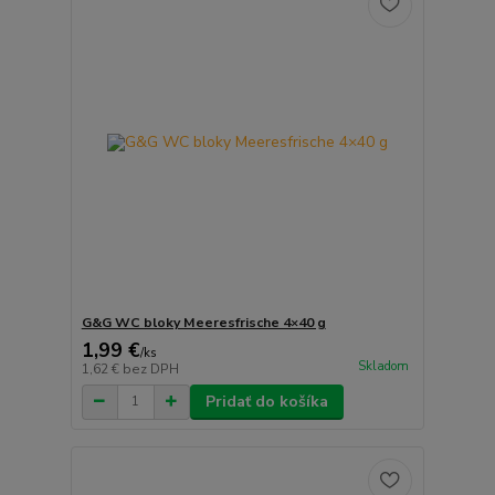
G&G WC bloky Meeresfrische 4×40 g
1,99 €
/
ks
Skladom
1,62 €
bez DPH
Pridať do košíka