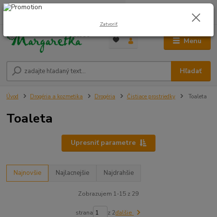
0
ks
0948 236 042
za
0,00 €
12:00-14:00
Zatvoriť
Menu
Hľadať
Úvod
Drogéria a kozmetika
Drogéria
Čistiace prostriedky
Toaleta
Toaleta
Upresniť parametre
Najnovšie
Najlacnejšie
Najdrahšie
Zobrazujem 1-15 z 29
strana
z 2
ďalšie