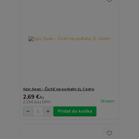
Spic Span - Čistič na podlahy 1L Cedro
2,69 €
/
ks
Skladom
2,19 €
bez DPH
Pridať do košíka