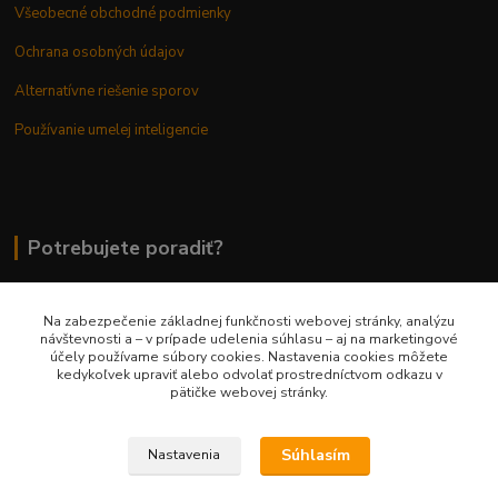
Všeobecné obchodné podmienky
Ochrana osobných údajov
Alternatívne riešenie sporov
Používanie umelej inteligencie
Potrebujete poradiť?
Na zabezpečenie základnej funkčnosti webovej stránky, analýzu
0948 236 042
návštevnosti a – v prípade udelenia súhlasu – aj na marketingové
účely používame súbory cookies. Nastavenia cookies môžete
kedykoľvek upraviť alebo odvolať prostredníctvom odkazu v
info@margaretkashop.sk
pätičke webovej stránky.
Súhlasím
Nastavenia