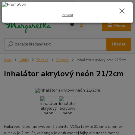
0
ks
0948 236 042
za
0,00 €
12:00-14:00
Zatvoriť
Menu
Hľadať
Úvod
Hobby
Zábava
Gadgets
Inhalátor akrylový neón 21/2cm
Inhalátor akrylový neón 21/2cm
Fajka vodná bongo vyrobená z akrylu. Výška fajky je 21 cm a priemer
dutinky je 2 cm. Fajka bongo je druh vodnej fajky, ale trocha menej