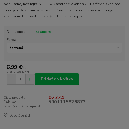
populárnej než fajka SHISHA. Zabalené v kartóniku. Darček hlavne pre
mladých. Dostupné v rôznych farbách. Sklenené a akrylové bongá
zasielame len osobám starším 18 ...
celý popis
Dostupnosť
Skladom
Farba
6,99 €
/
ks
5,68 €
bez DPH
Pridať do košíka
02334
Číslo produktu:
5901115826873
EAN kód:
Strážiť cenu / dostupnosť
Do obľúbených