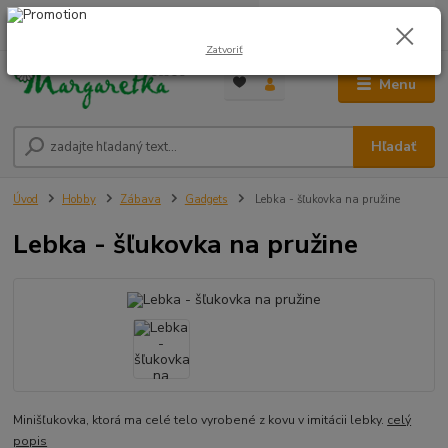
0
ks
0948 236 042
za
0,00 €
12:00-14:00
Zatvoriť
Menu
Hľadať
Úvod
Hobby
Zábava
Gadgets
Lebka - šľukovka na pružine
Lebka - šľukovka na pružine
Minišľukovka, ktorá ma celé telo vyrobené z kovu v imitácii lebky.
celý
popis