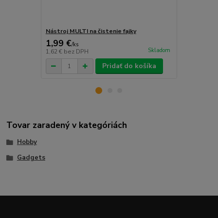
Nástroj MULTI na čistenie fajky
Čistiaca šnú
1,99 €
1,99 €
/
ks
/
ks
Skladom
1,62 €
bez DPH
1,62 €
bez D
Pridať do košíka
Tovar zaradený v kategóriách
Hobby
Gadgets