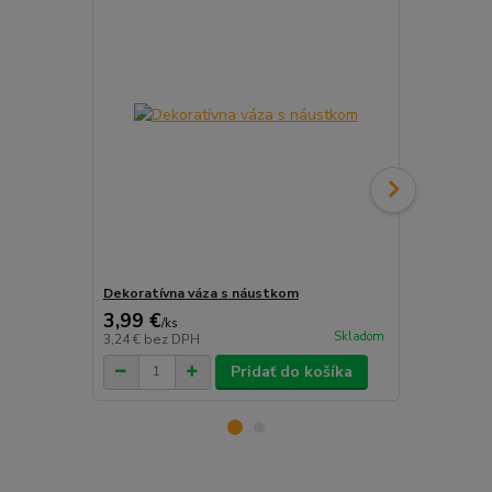
Dekoratívna váza s náustkom
Inhalátor v
3,99 €
6,99 €
/
ks
/
ks
Skladom
3,24 €
bez DPH
5,68 €
bez D
Pridať do košíka