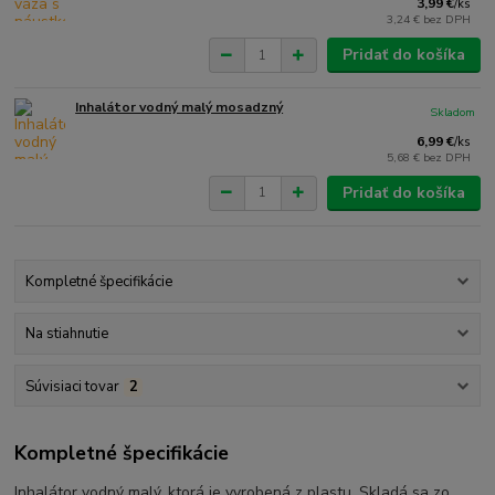
3,99 €
/
ks
3,24 €
bez DPH
Pridať do košíka
Inhalátor vodný malý mosadzný
Skladom
6,99 €
/
ks
5,68 €
bez DPH
Pridať do košíka
Kompletné špecifikácie
Na stiahnutie
Súvisiaci tovar
2
Kompletné špecifikácie
Inhalátor vodný malý, ktorá je vyrobená z plastu. Skladá sa zo