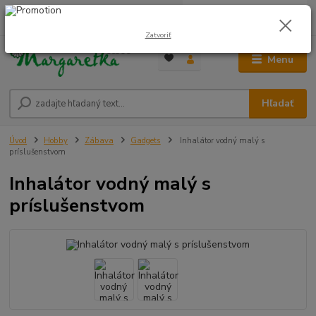
0
ks
0948 236 042
za
0,00 €
12:00-14:00
Zatvoriť
Menu
Hľadať
Úvod
Hobby
Zábava
Gadgets
Inhalátor vodný malý s
príslušenstvom
Inhalátor vodný malý s
príslušenstvom