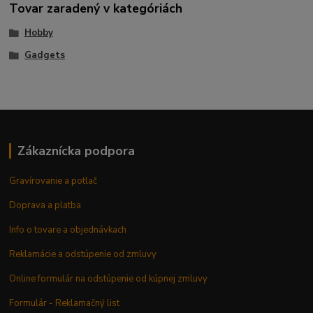
Tovar zaradený v kategóriách
Hobby
Gadgets
Zákaznícka podpora
Gravírovanie a potlač
Doprava a platba
Info o tovare a objednávkach
Reklamácie a odstúpenie od zmluvy
Online formulár na odstúpenie od kúpnej zmluvy
Formulár - Reklamačný list