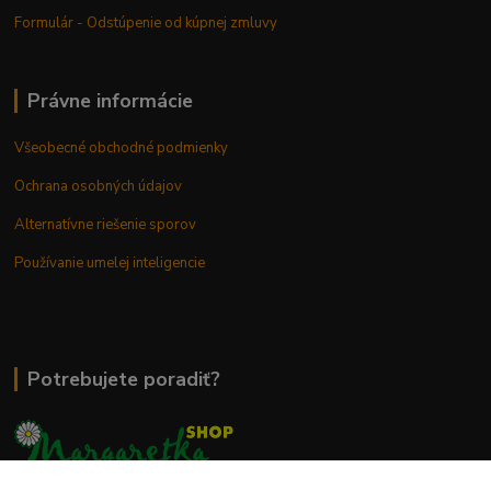
Formulár - Odstúpenie od kúpnej zmluvy
Právne informácie
Všeobecné obchodné podmienky
Ochrana osobných údajov
Alternatívne riešenie sporov
Používanie umelej inteligencie
Potrebujete poradiť?