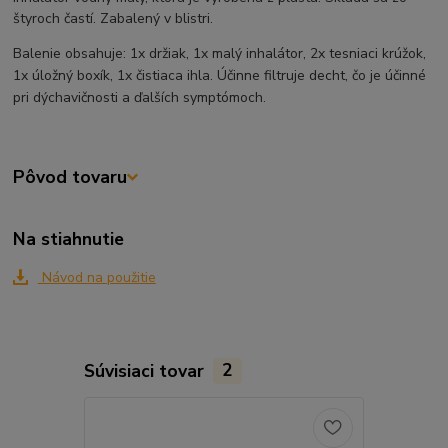
štyroch častí. Zabalený v blistri.
Balenie obsahuje: 1x držiak, 1x malý inhalátor, 2x tesniaci krúžok,
1x úložný boxík, 1x čistiaca ihla. Účinne filtruje decht, čo je účinné
pri dýchavičnosti a ďalších symptómoch.
Pôvod tovaru
Na stiahnutie
Návod na použitie
Súvisiaci tovar
2