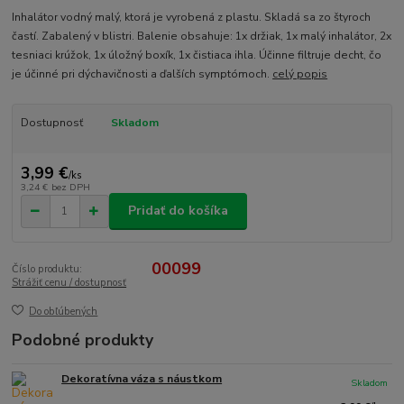
Inhalátor vodný malý, ktorá je vyrobená z plastu. Skladá sa zo štyroch
častí. Zabalený v blistri. Balenie obsahuje: 1x držiak, 1x malý inhalátor, 2x
tesniaci krúžok, 1x úložný boxík, 1x čistiaca ihla. Účinne filtruje decht, čo
je účinné pri dýchavičnosti a ďalších symptómoch.
celý popis
Dostupnosť
Skladom
3,99 €
/
ks
3,24 €
bez DPH
Pridať do košíka
00099
Číslo produktu:
Strážiť cenu / dostupnosť
Do obľúbených
Podobné produkty
Dekoratívna váza s náustkom
Skladom