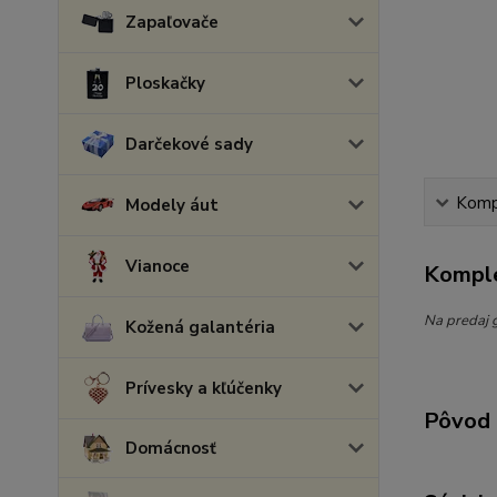
Zapaľovače
Ploskačky
Darčekové sady
Kompl
Modely áut
Vianoce
Komple
Na predaj g
Kožená galantéria
Prívesky a kľúčenky
Pôvod 
Domácnosť