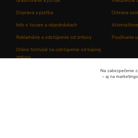
Gravírovanie a potlač
Všeobecné 
Doprava a platba
Ochrana oso
Info o tovare a objednávkach
Alternatívne
Reklamácie a odstúpenie od zmluvy
Používanie u
Online formulár na odstúpenie od kúpnej
zmluvy
Formulár - Reklamačný list
Na zabezpečenie zá
– aj na marketing
Formulár - Odstúpenie od kúpnej zmluvy