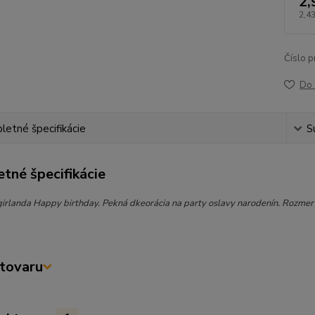
2,
2,43
Číslo p
Do 
etné špecifikácie
S
tné špecifikácie
irlanda Happy birthday. Pekná dkeorácia na party oslavy narodenín. Rozmer k
tovaru