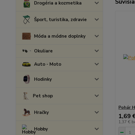
Súvisia
Drogéria a kozmetika
Šport, turistika, zdravie
Móda a módne doplnky
Okuliare
Auto - Moto
Hodinky
Pet shop
Pohár 
Hračky
1,69 
1,37 €
b
Hobby