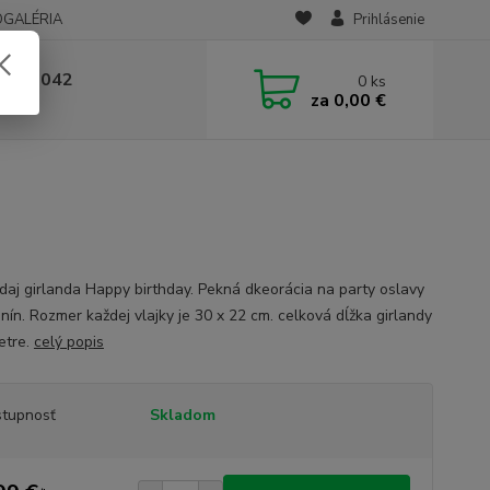
OGALÉRIA
Prihlásenie
 236 042
0
ks
za
0,00 €
-14:00
daj girlanda Happy birthday. Pekná dkeorácia na party oslavy
nín. Rozmer každej vlajky je 30 x 22 cm. celková dĺžka girlandy
etre.
celý popis
tupnosť
Skladom