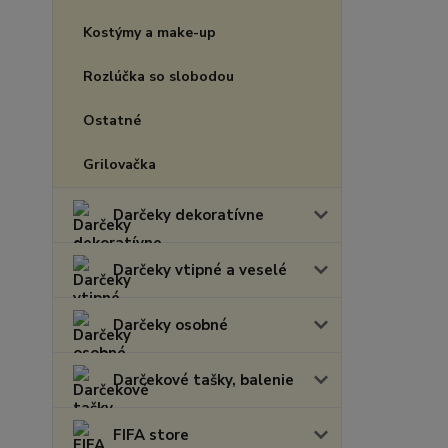
Kostýmy a make-up
Rozlúčka so slobodou
Ostatné
Grilovačka
Darčeky dekoratívne
Darčeky vtipné a veselé
Darčeky osobné
Darčekové tašky, balenie
FIFA store