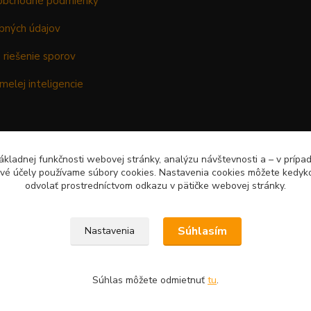
obchodné podmienky
bných údajov
 riešenie sporov
melej inteligencie
kladnej funkčnosti webovej stránky, analýzu návštevnosti a – v prípa
ové účely používame súbory cookies. Nastavenia cookies môžete kedyko
odvolať prostredníctvom odkazu v pätičke webovej stránky.
Súhlasím
Nastavenia
Súhlas môžete odmietnuť
tu
.