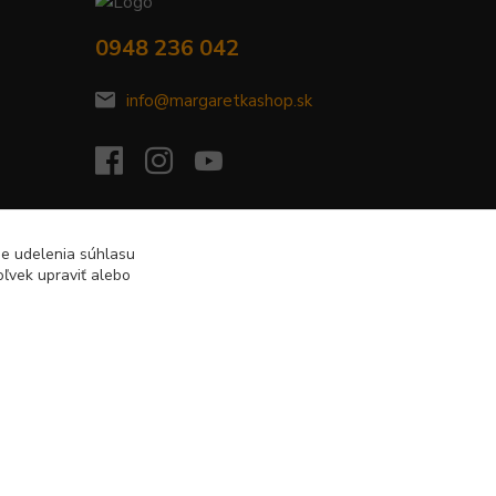
0948 236 042
info@margaretkashop.sk
de udelenia súhlasu
ľvek upraviť alebo
Vytvorené na
Eshop-rychlo.sk