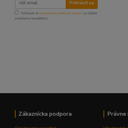
Prihlásiť sa
Súhlasím so
spracovaním osobných údajov
za účelom
zasielania newslettera.
Zákaznícka podpora
Právne 