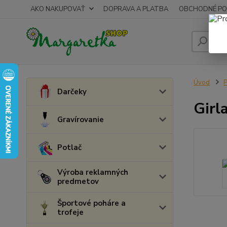
AKO NAKUPOVAŤ
DOPRAVA A PLATBA
OBCHODNÉ PO
Úvod
P
Darčeky
Girl
Gravírovanie
Potlač
Výroba reklamných
predmetov
Športové poháre a
trofeje