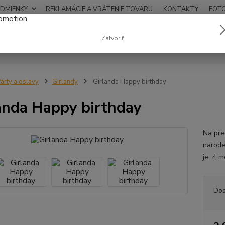
DMIENKY
REKLAMÁCIE A VRÁTENIE TOVARU
KONTAKTY
FOT
0948
Zatvoriť
Hľadať
12:00
árty a oslavy
Girlandy
Girlanda Happy birthday
anda Happy birthday
Na pre
narode
je 4 m
Dos