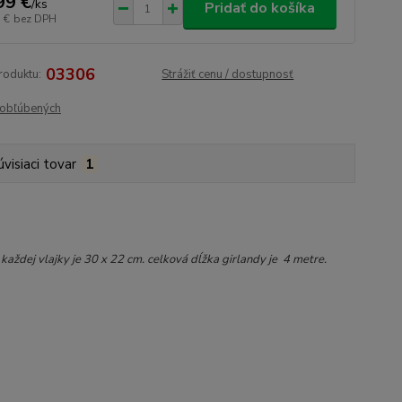
99 €
/
ks
Pridať do košíka
 €
bez DPH
03306
roduktu:
Strážiť cenu / dostupnosť
obľúbených
úvisiaci tovar
1
aždej vlajky je 30 x 22 cm. celková dĺžka girlandy je 4 metre.