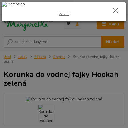
0
ks
0948 236 042
za
0,00 €
12:00-14:00
Zatvoriť
Menu
Hľadať
Úvod
Hobby
Zábava
Gadgets
Korunka do vodnej fajky Hookah
zelená
Korunka do vodnej fajky Hookah
zelená