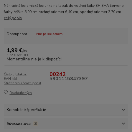
Náhradná keramická korunka na tabak do vodnej fajky SHISHA červenej
farby. Výška 5,90 cm, vrchný priemer 6,40 cm, spodný priemer 2,70 cm.
celý popis
Dostupnosť
Nie je skladom
1,99 €
/
ks
1,62 €
bez DPH
Momentálne nie je k dispozícii
00242
Číslo produktu:
5901115847397
EAN kód:
Strážiť cenu / dostupnosť
Do obľúbených
Kompletné špecifikácie
Súvisiaci tovar
3