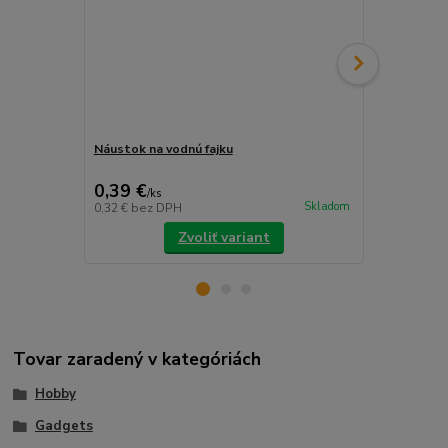
Náustok na vodnú fajku
Dekoratívny
sviečkou na 
0,39 €
8,99 €
/
ks
/
ks
Skladom
0,32 €
bez DPH
7,31 €
bez D
Zvoliť variant
Tovar zaradený v kategóriách
Hobby
Gadgets