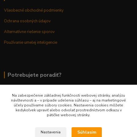
Všeobecné obchodné podmienky
Ochrana osobných údajov
Alternatívne riešenie sporov
Používanie umelej inteligencie
Potrebujete poradiť?
Na zabezpečenie základnej funkčnosti webovej stránky, analýzu
0948 236 042
návštevnosti a – v prípade udelenia súhlasu – aj na marketingové
účely používame súbory cookies. Nastavenia cookies môžete
kedykoľvek upraviť alebo odvolať prostredníctvom odkazu v
info@margaretkashop.sk
pätičke webovej stránky.
Súhlasím
Nastavenia