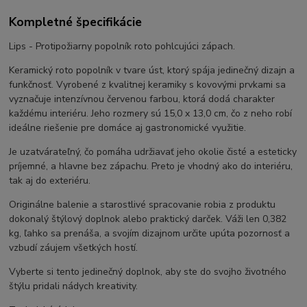
Kompletné špecifikácie
Lips - Protipožiarny popolník roto pohlcujúci zápach.
Keramický roto popolník v tvare úst, ktorý spája jedinečný dizajn a
funkčnosť. Vyrobené z kvalitnej keramiky s kovovými prvkami sa
vyznačuje intenzívnou červenou farbou, ktorá dodá charakter
každému interiéru. Jeho rozmery sú 15,0 x 13,0 cm, čo z neho robí
ideálne riešenie pre domáce aj gastronomické využitie.
Je uzatvárateľný, čo pomáha udržiavať jeho okolie čisté a esteticky
príjemné, a hlavne bez zápachu. Preto je vhodný ako do interiéru,
tak aj do exteriéru.
Originálne balenie a starostlivé spracovanie robia z produktu
dokonalý štýlový doplnok alebo praktický darček. Váži len 0,382
kg, ľahko sa prenáša, a svojím dizajnom určite upúta pozornosť a
vzbudí záujem všetkých hostí.
Vyberte si tento jedinečný doplnok, aby ste do svojho životného
štýlu pridali nádych kreativity.