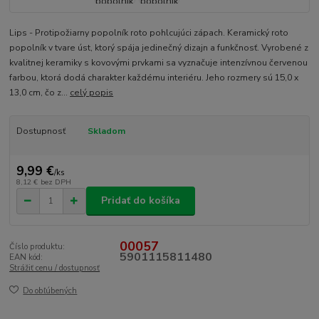
Lips - Protipožiarny popolník roto pohlcujúci zápach. Keramický roto
popolník v tvare úst, ktorý spája jedinečný dizajn a funkčnosť. Vyrobené z
kvalitnej keramiky s kovovými prvkami sa vyznačuje intenzívnou červenou
farbou, ktorá dodá charakter každému interiéru. Jeho rozmery sú 15,0 x
13,0 cm, čo z...
celý popis
Dostupnosť
Skladom
9,99 €
/
ks
8,12 €
bez DPH
Pridať do košíka
00057
Číslo produktu:
5901115811480
EAN kód:
Strážiť cenu / dostupnosť
Do obľúbených