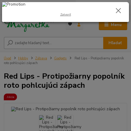
0
ks
0948 236 042
za
0,00 €
12:00-14:00
Zatvoriť
Menu
Hľadať
Úvod
Hobby
Zábava
Gadgets
Red Lips - Protipožiarny popolník
roto pohlcujúci zápach
Red Lips - Protipožiarny popolník
roto pohlcujúci zápach
Akcia