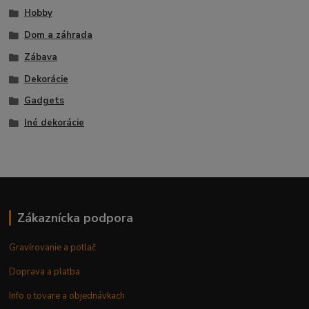
Hobby
Dom a záhrada
Zábava
Dekorácie
Gadgets
Iné dekorácie
Zákaznícka podpora
Gravírovanie a potlač
Doprava a platba
Info o tovare a objednávkach