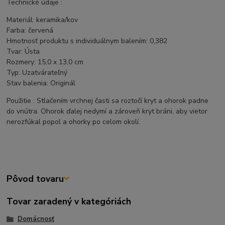
Technické údaje :
Materiál: keramika/kov
Farba: červená
Hmotnosť produktu s individuálnym balením: 0,382
Tvar: Ústa
Rozmery: 15,0 x 13,0 cm
Typ: Uzatvárateľný
Stav balenia: Originál
Použitie : Stlačením vrchnej časti sa roztočí kryt a ohorok padne
do vnútra. Ohorok ďalej nedymí a zároveň kryt bráni, aby vietor
nerozfúkal popol a ohorky po celom okolí.
Pôvod tovaru
Tovar zaradený v kategóriách
Domácnosť