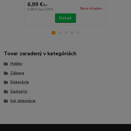
6,99 €
4,95 €
/
ks
/
ks
Nie je skladom
5,68 €
bez DPH
4,02 €
bez D
Detail
Tovar zaradený v kategóriách
Hobby
Zábava
Dekorácie
Gadgets
Iné dekorácie