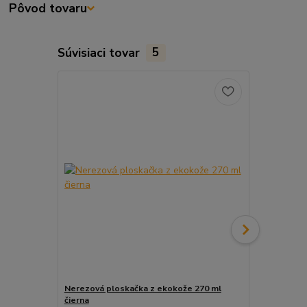
Pôvod tovaru
Súvisiaci tovar
5
Nerezová ploskačka z ekokože 270 ml
Gentelo Zap
čierna