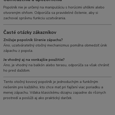
Popolník nie je určený na manipuláciu s horúcimi uhlíkmi alebo
otvoreným ohňom. Odporúča sa pravidelné čistenie, aby si
zachoval správnu funkciu uzatvárania.
Časté otázky zákazníkov
Znižuje popolník šírenie zápachu?
Áno, uzatvárateľný otočný mechanizmus pomáha obmedziť únik
zápachu z popola.
Je vhodný aj na vonkajšie použitie?
Áno, je vhodný na balkón alebo terasu, odporúča sa však chrániť
ho pred dažďom.
Tento otočný kovový popolník je jednoduchým a funkčným
riešením pre každého, kto chce mať pri fajčení viac poriadku a
menej zápachu. Vďaka klasickému dizajnu zapadne do rôznych
prostredí a poslúži aj ako praktický darček.