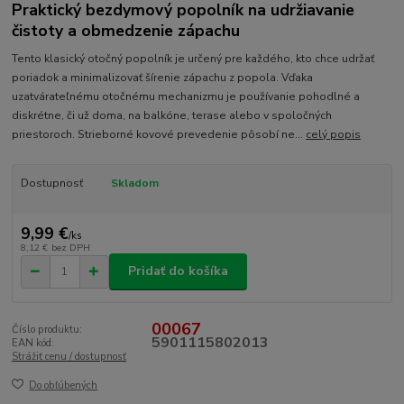
Praktický bezdymový popolník na udržiavanie
čistoty a obmedzenie zápachu
Tento klasický otočný popolník je určený pre každého, kto chce udržať
poriadok a minimalizovať šírenie zápachu z popola. Vďaka
uzatvárateľnému otočnému mechanizmu je používanie pohodlné a
diskrétne, či už doma, na balkóne, terase alebo v spoločných
priestoroch. Strieborné kovové prevedenie pôsobí ne...
celý popis
Dostupnosť
Skladom
9,99 €
/
ks
8,12 €
bez DPH
Pridať do košíka
00067
Číslo produktu:
5901115802013
EAN kód:
Strážiť cenu / dostupnosť
Do obľúbených