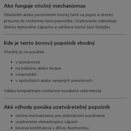
Ako funguje otočný mechanizmus
Stlačením alebo pootočením hornej časti sa popol a ohorky
presunú do vnútornej časti popolníka. Uzatvorenie zabraňuje
šíreniu dymového zápachu a udržiava hornú časť čistejšiu.
Kde je tento kovový popolník vhodný
Vhodný je na použitie:
v domácnosti
na balkóne alebo terase
v kancelárii
v spoločných alebo verejných priestoroch
Vďaka kompaktným rozmerom nezaberá veľa miesta.
Aké výhody ponúka uzatvárateľný popolník
otočný mechanizmus pre jednoduché používanie
uzatvorenie obmedzujúce zápach
kovová konštrukcia s dlhou životnosťou