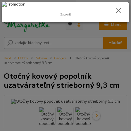
0
ks
0948 236 042
za
0,00 €
12:00-14:00
Zatvoriť
Menu
Hľadať
Úvod
Hobby
Zábava
Gadgets
Otočný kovový popolník
uzatvárateľný strieborný 9,3 cm
Otočný kovový popolník
uzatvárateľný strieborný 9,3 cm