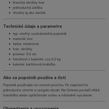
klasický okrúhly tvar
jednoduchá údržba
vhodný aj ako darček
Technické údaje a parametre
typ: otočný, uzatvárateľný popolník
materiál: kov
farba: strieborná
tvar: okrúhly
priemer: 9,3 cm
hmotnosť s balením: cca 0,2 kg
balenie: kartónová krabička
Ako sa popolník používa a čistí
Popolník používajte na rovnom povrchu. Po naplnení ho
jednoducho otvorte a vysypte obsah. Na čistenie postačí vlhká
handrička alebo opláchnutie vodou a následné vysušenie.
Obmedzenia a upozornenia