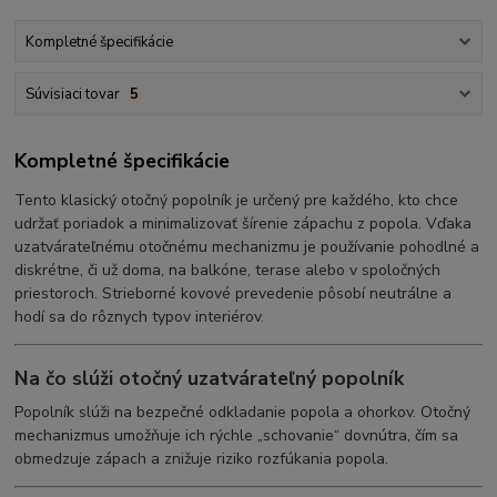
Kompletné špecifikácie
Súvisiaci tovar
5
Kompletné špecifikácie
Tento klasický otočný popolník je určený pre každého, kto chce
udržať poriadok a minimalizovať šírenie zápachu z popola. Vďaka
uzatvárateľnému otočnému mechanizmu je používanie pohodlné a
diskrétne, či už doma, na balkóne, terase alebo v spoločných
priestoroch. Strieborné kovové prevedenie pôsobí neutrálne a
hodí sa do rôznych typov interiérov.
Na čo slúži otočný uzatvárateľný popolník
Popolník slúži na bezpečné odkladanie popola a ohorkov. Otočný
mechanizmus umožňuje ich rýchle „schovanie“ dovnútra, čím sa
obmedzuje zápach a znižuje riziko rozfúkania popola.