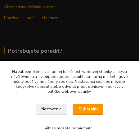
Alternatívne riešenie sporov
Používanie umelej inteligencie
Potrebujete poradiť?
Na zabezpečenie základnej funkčnosti webovej stránky, analýzu
0948 236 042
návštevnosti a – v prípade udelenia súhlasu – aj na marketingové
účely používame súbory cookies. Nastavenia cookies môžete
kedykoľvek upraviť alebo odvolať prostredníctvom odkazu v
info@margaretkashop.sk
pätičke webovej stránky.
Súhlasím
Nastavenia
Súhlas môžete odmietnuť
tu
.
Vytvorené na
Eshop-rychlo.sk