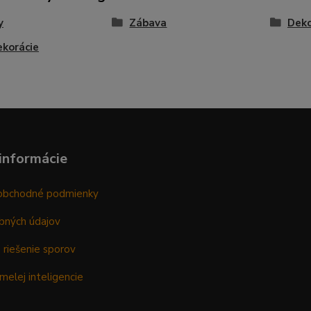
y
Zábava
Deko
ekorácie
informácie
obchodné podmienky
bných údajov
 riešenie sporov
melej inteligencie