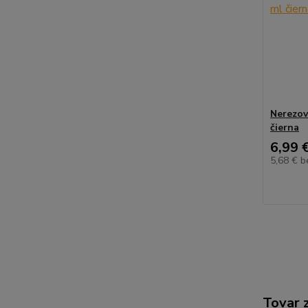
Nerezov
čierna
6,99 
5,68 €
b
Tovar 