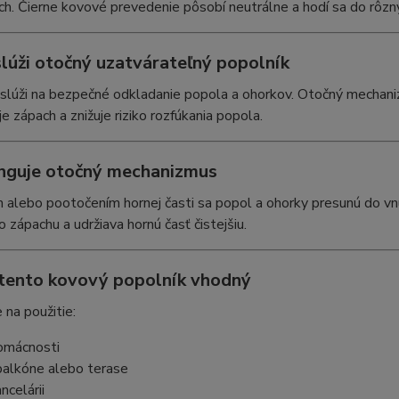
ch. Čierne kovové prevedenie pôsobí neutrálne a hodí sa do rôzny
slúži otočný uzatvárateľný popolník
slúži na bezpečné odkladanie popola a ohorkov. Otočný mechaniz
 zápach a znižuje riziko rozfúkania popola.
nguje otočný mechanizmus
 alebo pootočením hornej časti sa popol a ohorky presunú do vnú
zápachu a udržiava hornú časť čistejšiu.
 tento kovový popolník vhodný
 na použitie:
omácnosti
balkóne alebo terase
ncelárii