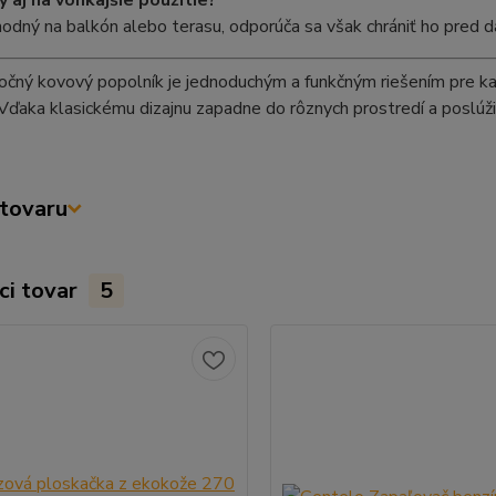
ý aj na vonkajšie použitie?
hodný na balkón alebo terasu, odporúča sa však chrániť ho pred 
čný kovový popolník je jednoduchým a funkčným riešením pre každ
Vďaka klasickému dizajnu zapadne do rôznych prostredí a poslúži 
tovaru
ci tovar
5