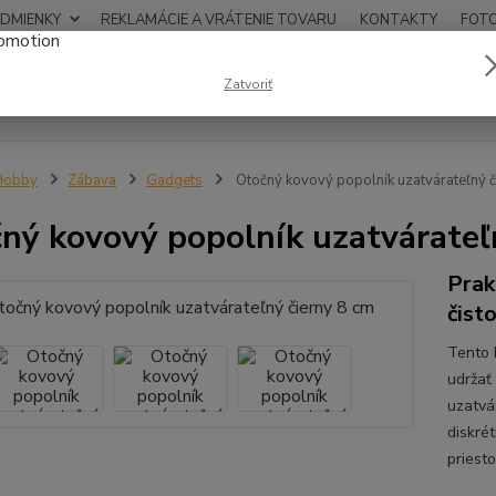
DMIENKY
REKLAMÁCIE A VRÁTENIE TOVARU
KONTAKTY
FOT
0948
Zatvoriť
Hľadať
12:00
Hobby
Zábava
Gadgets
Otočný kovový popolník uzatvárateľný č
ný kovový popolník uzatvárateľ
Prak
čist
Tento 
udržať
uzatvá
diskré
priest