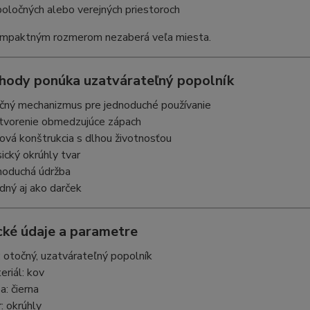
poločných alebo verejných priestoroch
mpaktným rozmerom nezaberá veľa miesta.
hody ponúka uzatvárateľný popolník
čný mechanizmus pre jednoduché používanie
tvorenie obmedzujúce zápach
ová konštrukcia s dlhou životnosťou
sický okrúhly tvar
noduchá údržba
dný aj ako darček
cké údaje a parametre
: otočný, uzatvárateľný popolník
eriál: kov
a: čierna
r: okrúhly