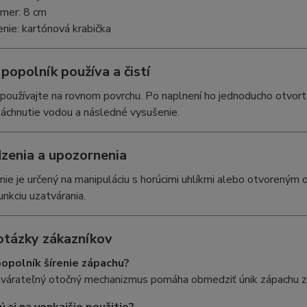
emer: 8 cm
enie: kartónová krabička
popolník používa a čistí
používajte na rovnom povrchu. Po naplnení ho jednoducho otvorte
áchnutie vodou a následné vysušenie.
enia a upozornenia
nie je určený na manipuláciu s horúcimi uhlíkmi alebo otvoreným 
unkciu uzatvárania.
otázky zákazníkov
popolník šírenie zápachu?
tvárateľný otočný mechanizmus pomáha obmedziť únik zápachu z