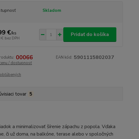
tupnosť
Skladom
99 €
/
ks
Pridať do košíka
 €
bez DPH
00066
5901115802037
roduktu:
EAN kód:
 cenu / dostupnosť
obľúbených
úvisiaci tovar
5
iadok a minimalizovať šírenie zápachu z popola. Vďaka
, či už doma, na balkóne, terase alebo v spoločných