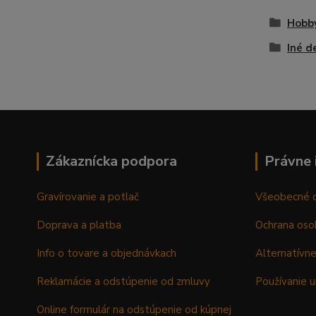
Hobb
Iné d
Zákaznícka podpora
Právne 
Gravírovanie a potlač
Všeobecné 
Doprava a platba
Ochrana oso
Info o tovare a objednávkach
Alternatívne
Reklamácie a odstúpenie od zmluvy
Používanie u
Online formulár na odstúpenie od kúpnej