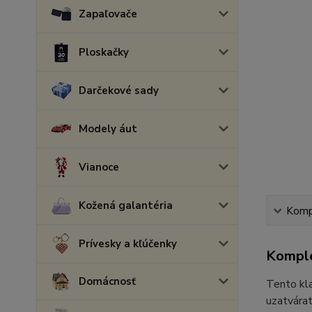
Zapaľovače
Ploskačky
Darčekové sady
Modely áut
Vianoce
Kožená galantéria
Kompl
Prívesky a kľúčenky
Komple
Domácnosť
Tento kla
uzatvárat