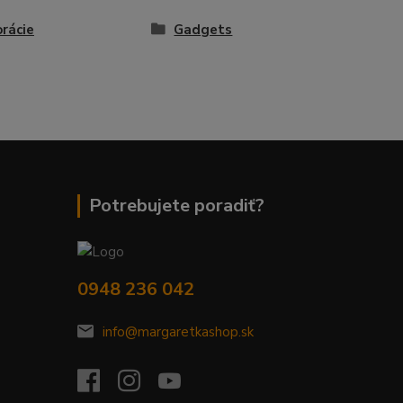
rácie
Gadgets
Potrebujete poradiť?
0948 236 042
info@margaretkashop.sk