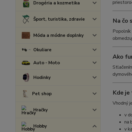
priestoro
Drogéria a kozmetika
Šport, turistika, zdravie
Na čo 
Popolník 
Móda a módne doplnky
obmedzuje
Okuliare
Ako fu
Auto - Moto
Stlačením
dymového 
Hodinky
Kde je
Pet shop
Vhodný je
Hračky
v d
na 
Hobby
v ka