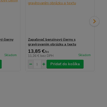
ý čierny
Zapaľovač benzínový čierny s
Za
gravírovaním obrázku a textu
gr
13,85 €
11
/
ks
Skladom
Skladom
11,26 €
bez DPH
9,
Pridať do košíka