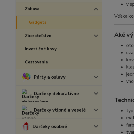
v s
Zábava
Vďaka ko
Gadgets
Aké vý
Zberateľstvo
oto
Investičné kovy
uza
kov
Cestovanie
kla
jed
Párty a oslavy
vho
Darčeky dekoratívne
Techni
Darčeky vtipné a veselé
typ
mat
farb
Darčeky osobné
tva