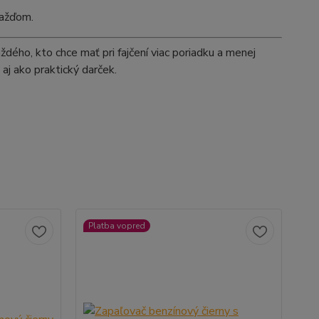
dažďom.
ého, kto chce mať pri fajčení viac poriadku a menej
aj ako praktický darček.
Platba vopred
Pl