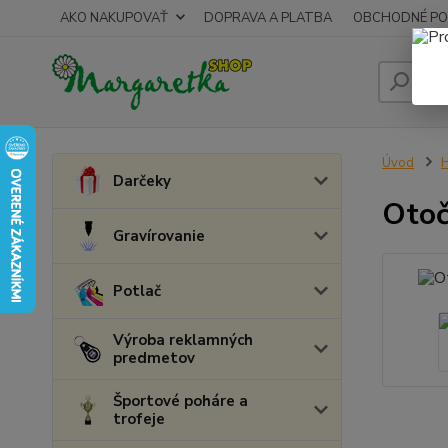
AKO NAKUPOVAŤ
DOPRAVA A PLATBA
OBCHODNÉ PO
Úvod
Darčeky
Otoč
Gravírovanie
Potlač
Výroba reklamných
predmetov
Športové poháre a
trofeje