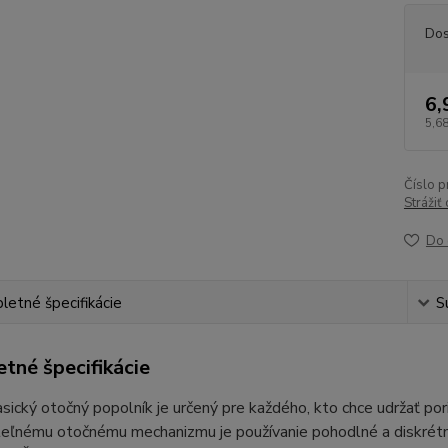
Dos
6,
5,68
Číslo p
Strážiť
Do 
etné špecifikácie
S
tné špecifikácie
sický otočný popolník je určený pre každého, kto chce udržať por
eľnému otočnému mechanizmu je používanie pohodlné a diskrétne