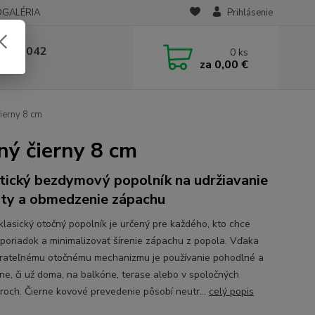
OGALÉRIA
Prihlásenie
 236 042
0
ks
za
0,00 €
-14:00
ierny 8 cm
ný čierny 8 cm
tický bezdymový popolník na udržiavanie
oty a obmedzenie zápachu
klasický otočný popolník je určený pre každého, kto chce
 poriadok a minimalizovať šírenie zápachu z popola. Vďaka
rateľnému otočnému mechanizmu je používanie pohodlné a
tne, či už doma, na balkóne, terase alebo v spoločných
oroch. Čierne kovové prevedenie pôsobí neutr...
celý popis