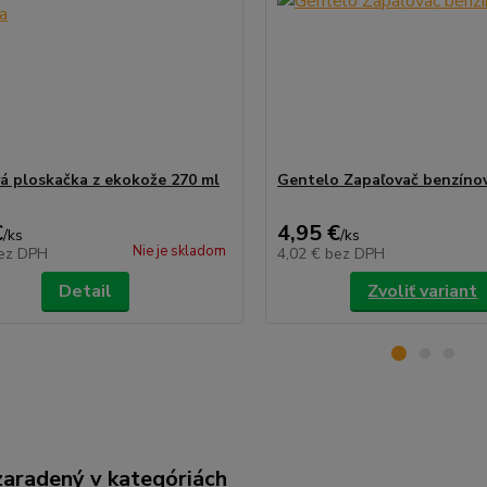
á ploskačka z ekokože 270 ml
Gentelo Zapaľovač benzínov
€
4,95 €
/
ks
/
ks
Nie je skladom
ez DPH
4,02 €
bez DPH
Detail
Zvoliť variant
zaradený v kategóriách