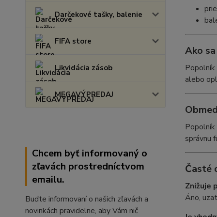
pri
Darčekové tašky, balenie
bal
FIFA store
Ako sa 
Popolník 
Likvidácia zásob
alebo opl
MEGAVÝPREDAJ
Obmedz
Popolník 
správnu f
Chcem byť informovaný o
zľavách prostredníctvom
Časté 
emailu.
Znižuje 
Áno, uza
Buďte informovaní o našich zľavách a
novinkách pravidelne, aby Vám nič