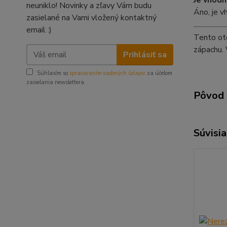
Je vhodn
neuniklo! Novinky a zľavy Vám budu
Áno, je v
zasielané na Vami vložený kontaktný
email :)
Tento oto
zápachu. 
Prihlásiť sa
Súhlasím so
spracovaním osobných údajov
za účelom
zasielania newslettera.
Pôvod 
Súvisia