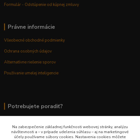
Formulár - Odstúpenie od kúpnej zmluvy
Právne informácie
Všeobecné obchodné podmienky
Ochrana osobných údajov
Alternatívne riešenie sporov
Používanie umelej inteligencie
Potrebujete poradiť?
Na zabezpečenie základnej funkčnosti webovej stránky, analýzu
0948 236 042
návštevnosti a – v prípade udelenia súhlasu – aj na marketingové
účely používame súbory cookies. Nastavenia cookies môžete