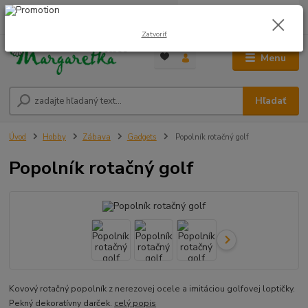
0
ks
0948 236 042
za
0,00 €
12:00-14:00
Zatvoriť
Menu
Hľadať
Úvod
Hobby
Zábava
Gadgets
Popolník rotačný golf
Popolník rotačný golf
Kovový rotačný popolník z nerezovej ocele a imitáciou golfovej loptičky.
Pekný dekoratívny darček.
celý popis