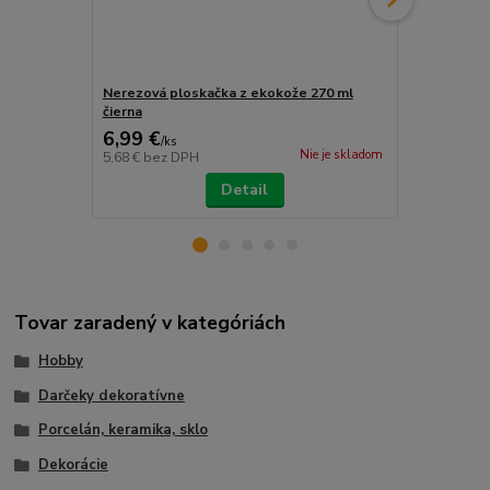
Nerezová ploskačka z ekokože 270 ml
Gentelo Zap
čierna
6,99 €
4,95 €
/
ks
/
ks
Nie je skladom
5,68 €
bez DPH
4,02 €
bez D
Detail
Tovar zaradený v kategóriách
Hobby
Darčeky dekoratívne
Porcelán, keramika, sklo
Dekorácie