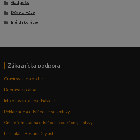
Gadgets
Dózy a vázy
Iné dekorácie
Zákaznícka podpora
Gravírovanie a potlač
Doprava a platba
Info o tovare a objednávkach
Reklamácie a odstúpenie od zmluvy
Online formulár na odstúpenie od kúpnej zmluvy
Formulár - Reklamačný list