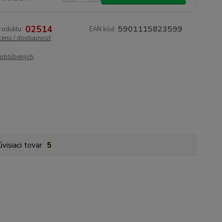
02514
5901115823599
roduktu:
EAN kód:
 cenu / dostupnosť
obľúbených
úvisiaci tovar
5