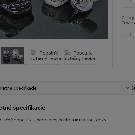
Číslo p
Strážiť
Do 
etné špecifikácie
S
tné špecifikácie
tačný popolník z nerezovej ocele a imitáciou lebky.