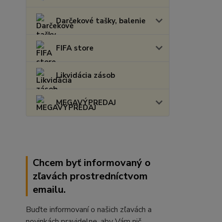
Darčekové tašky, balenie
FIFA store
Likvidácia zásob
MEGAVÝPREDAJ
Chcem byť informovaný o
zľavách prostredníctvom
emailu.
Buďte informovaní o našich zľavách a
novinkách pravidelne, aby Vám nič