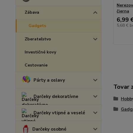
Nerezov
čierna
Zábava
6,99 
5,68 €
b
Gadgets
Zberateľstvo
Investičné kovy
Cestovanie
Párty a oslavy
Tovar 
Darčeky dekoratívne
Hobb
Gadg
Darčeky vtipné a veselé
Darčeky osobné