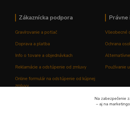
Zákaznícka podpora
Právne 
Gravírovanie a potlač
Všeobecné 
Doprava a platba
Ochrana oso
Info o tovare a objednávkach
Alternatívne
Reklamácie a odstúpenie od zmluvy
Používanie u
Online formulár na odstúpenie od kúpnej
zmluvy
Formulár - Reklamačný list
Na zabezpečenie zá
– aj na marketing
Formulár - Odstúpenie od kúpnej zmluvy