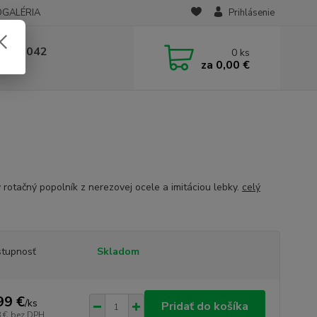
OGALÉRIA
Prihlásenie
 236 042
0
ks
za
0,00 €
-14:00
 rotačný popolník z nerezovej ocele a imitáciou lebky.
celý
tupnosť
Skladom
99 €
/
ks
Pridať do košíka
 €
bez DPH