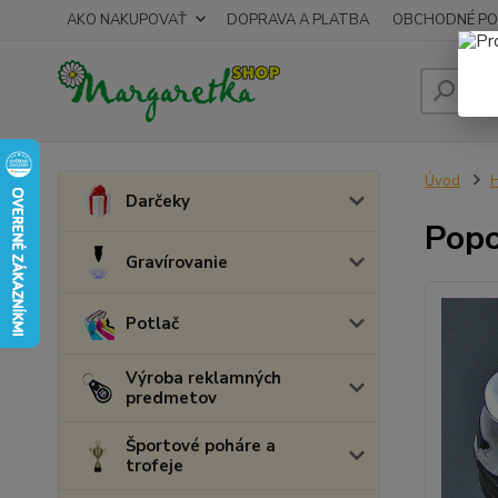
AKO NAKUPOVAŤ
DOPRAVA A PLATBA
OBCHODNÉ PO
Úvod
Darčeky
Popo
Gravírovanie
Potlač
Výroba reklamných
predmetov
Športové poháre a
trofeje