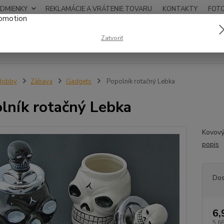
DMIENKY
REKLAMÁCIE A VRÁTENIE TOVARU
KONTAKTY
FOT
0948
Zatvoriť
Hľadať
12:00
Hobby
Zábava
Gadgets
Popolník rotačný Lebka
lník rotačný Lebka
Kovový
popis
Dos
6,
5,68