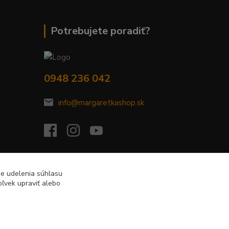
Potrebujete poradiť?
0948 236 042
info@margaretkashop.sk
de udelenia súhlasu
ľvek upraviť alebo