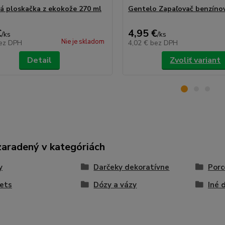
á ploskačka z ekokože 270 ml
Gentelo Zapaľovač benzínov
€
4,95 €
/
ks
/
ks
Nie je skladom
ez DPH
4,02 €
bez DPH
Detail
Zvoliť variant
zaradený v kategóriách
y
Darčeky dekoratívne
Porc
ets
Dózy a vázy
Iné 