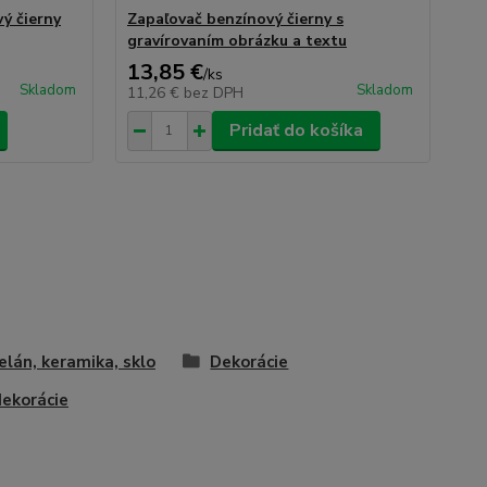
ý čierny
Zapaľovač benzínový čierny s
Za
gravírovaním obrázku a textu
gr
13,85 €
11
/
ks
Skladom
Skladom
11,26 €
bez DPH
9,
Pridať do košíka
elán, keramika, sklo
Dekorácie
dekorácie