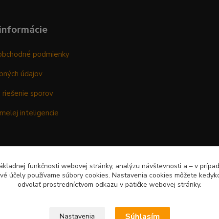
informácie
obchodné podmienky
bných údajov
 riešenie sporov
melej inteligencie
kladnej funkčnosti webovej stránky, analýzu návštevnosti a – v prípa
ové účely používame súbory cookies. Nastavenia cookies môžete kedyko
odvolať prostredníctvom odkazu v pätičke webovej stránky.
Súhlasím
Nastavenia