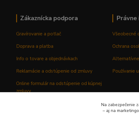
Zákaznícka podpora
Právne 
Gravírovanie a potlač
Všeobecné 
Doprava a platba
Ochrana oso
Info o tovare a objednávkach
Alternatívne
Reklamácie a odstúpenie od zmluvy
Používanie u
Online formulár na odstúpenie od kúpnej
zmluvy
Formulár - Reklamačný list
Na zabezpečenie zá
– aj na marketing
Formulár - Odstúpenie od kúpnej zmluvy