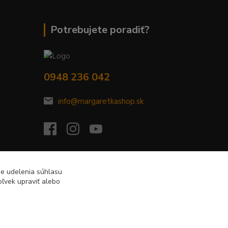
Potrebujete poradiť?
0948 236 042
info@margaretkashop.sk
de udelenia súhlasu
ľvek upraviť alebo