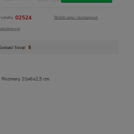
02524
roduktu:
Strážiť cenu / dostupnosť
obľúbených
úvisiaci tovar
5
í. Rozmery 10x6x2,5 cm.