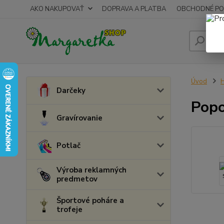
AKO NAKUPOVAŤ
DOPRAVA A PLATBA
OBCHODNÉ PO
Úvod
Darčeky
Popo
Gravírovanie
Potlač
Výroba reklamných
predmetov
Športové poháre a
trofeje