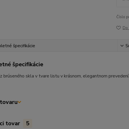
Číslo p
Do 
etné špecifikácie
S
tné špecifikácie
z brúseného skla v tvare listu v krásnom, elegantnom preveden
tovaru
ci tovar
5