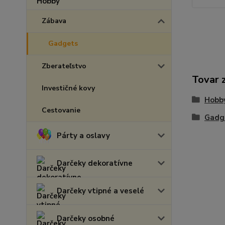
Zábava
Gadgets
Zberateľstvo
Tovar 
Investičné kovy
Hobb
Cestovanie
Gadg
Párty a oslavy
Darčeky dekoratívne
Darčeky vtipné a veselé
Darčeky osobné