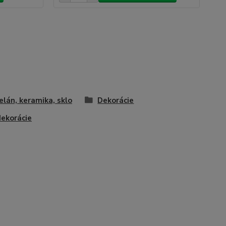
elán, keramika, sklo
Dekorácie
dekorácie