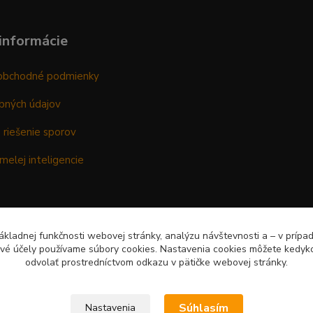
informácie
obchodné podmienky
bných údajov
 riešenie sporov
melej inteligencie
kladnej funkčnosti webovej stránky, analýzu návštevnosti a – v prípa
ové účely používame súbory cookies. Nastavenia cookies môžete kedyko
odvolať prostredníctvom odkazu v pätičke webovej stránky.
Súhlasím
Nastavenia