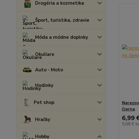
Drogéria a kozmetika
Šport, turistika, zdravie
Móda a módne doplnky
Okuliare
Auto - Moto
Hodinky
Pet shop
Nerezov
čierna
6,99 
Hračky
5,68 €
b
Hobby