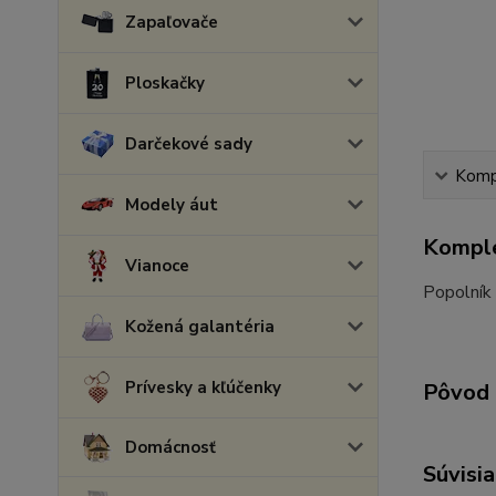
Zapaľovače
Ploskačky
Darčekové sady
Kompl
Modely áut
Komple
Vianoce
Popolník 
Kožená galantéria
Prívesky a kľúčenky
Pôvod 
Domácnosť
Súvisia