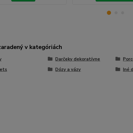
zaradený v kategóriách
y
Darčeky dekoratívne
Porc
ets
Dózy a vázy
Iné 