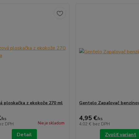
á ploskačka z ekokože 270 ml
Gentelo Zapaľovač benzínov
€
4,95 €
/
ks
/
ks
Nie je skladom
ez DPH
4,02 €
bez DPH
Detail
Zvoliť variant