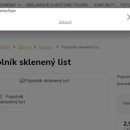
DMIENKY
REKLAMÁCIE A VRÁTENIE TOVARU
KONTAKTY
FOT
0948
Zatvoriť
Hľadať
12:00
Hobby
Zábava
Gadgets
Popolník sklenený list
lník sklenený list
Popoln
preved
Dos
2,
2,43