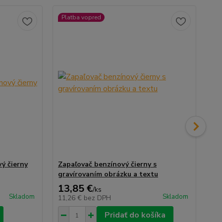
Platba vopred
Pl
ý čierny
Zapaľovač benzínový čierny s
Za
gravírovaním obrázku a textu
gr
13,85 €
11
/
ks
Skladom
Skladom
11,26 €
bez DPH
9,
Pridať do košíka