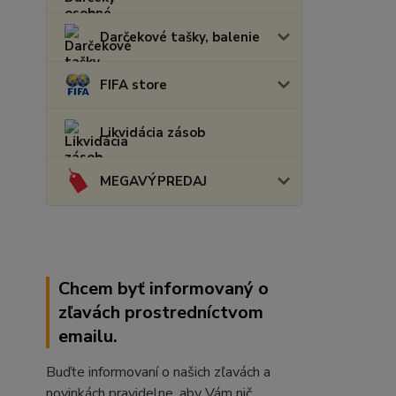
Darčekové tašky, balenie
FIFA store
Likvidácia zásob
MEGAVÝPREDAJ
Chcem byť informovaný o
zľavách prostredníctvom
emailu.
Buďte informovaní o našich zľavách a
novinkách pravidelne, aby Vám nič