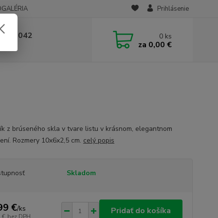
OGALÉRIA
Prihlásenie
 236 042
0
ks
za
0,00 €
-14:00
ík z brúseného skla v tvare listu v krásnom, elegantnom
ení. Rozmery 10x6x2,5 cm.
celý popis
tupnosť
Skladom
99 €
/
ks
Pridať do košíka
 €
bez DPH