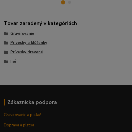
Tovar zaradený v kategóriách
Gravírovanie
Prívesky a kľúčenky
Prívesky drevené
Iné
Zákaznícka podpora
Gravírovanie a potlač
Doprava a platba