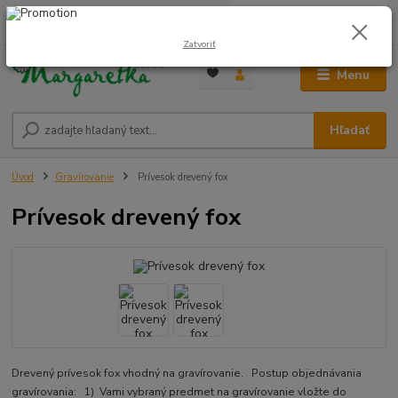
0
ks
0948 236 042
za
0,00 €
12:00-14:00
Zatvoriť
Menu
Hľadať
Úvod
Gravírovanie
Prívesok drevený fox
Prívesok drevený fox
Drevený prívesok fox vhodný na gravírovanie. Postup objednávania
gravírovania: 1) Vami vybraný predmet na gravírovanie vložte do