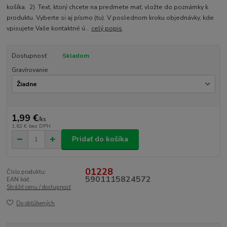
košíka. 2) Text, ktorý chcete na predmete mať, vložte do poznámky k
produktu. Vyberte si aj písmo (tu). V poslednom kroku objednávky, kde
vpisujete Vaše kontaktné ú...
celý popis
Dostupnosť
Skladom
Gravírovanie
1,99 €
/
ks
1,62 €
bez DPH
Pridať do košíka
01228
Číslo produktu:
5901115824572
EAN kód:
Strážiť cenu / dostupnosť
Do obľúbených