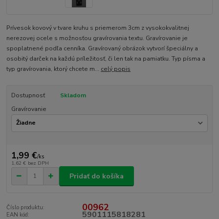
Prívesok kovový v tvare kruhu s priemerom 3cm z vysokokvalitnej
nerezovej ocele s možnosťou gravírovania textu. Gravírovanie je
spoplatnené podľa cenníka. Gravírovaný obrázok vytvorí špeciálny a
osobitý darček na každú príležitosť, či len tak na pamiatku. Typ písma a
typ gravírovania, ktorý chcete m...
celý popis
Dostupnosť
Skladom
Gravírovanie
1,99 €
/
ks
1,62 €
bez DPH
Pridať do košíka
00962
Číslo produktu:
5901115818281
EAN kód: