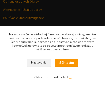
Ochrana osobných údajov
Alternatívne riešenie sporov
Používanie umelej inteligencie
Na zabezpečenie základnej funkčnosti webovej stránky, analýzu
návštevnosti a – v prípade udelenia súhlasu – aj na marketingové
účely používame súbory cookies. Nastavenia cookies môžete
Potrebujete poradiť?
kedykoľvek upraviť alebo odvolať prostredníctvom odkazu v
pätičke webovej stránky.
0948 236 042
Súhlasím
Nastavenia
info@margaretkashop.sk
Súhlas môžete odmietnuť
tu
.
Vytvorené na
Eshop-rychlo.sk