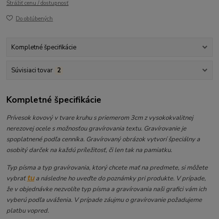
Strážiť cenu / dostupnosť
Do obľúbených
Kompletné špecifikácie
Súvisiaci tovar
2
Kompletné špecifikácie
Prívesok kovový v tvare kruhu s priemerom 3cm z vysokokvalitnej
nerezovej ocele s možnosťou gravírovania textu. Gravírovanie je
spoplatnené podľa cenníka. Gravírovaný obrázok vytvorí špeciálny a
osobitý darček na každú príležitosť, či len tak na pamiatku.
Typ písma a typ gravírovania, ktorý chcete mať na predmete, si môžete
tu
vybrať
a následne ho uveďte do poznámky pri produkte. V prípade,
že v objednávke nezvolíte typ písma a gravírovania naši grafici vám ich
vyberú podľa uváženia. V prípade záujmu o gravírovanie požadujeme
platbu vopred.