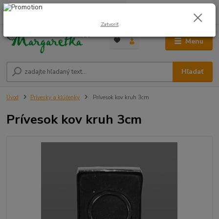
0
ks
0948 236 042
za
0,00 €
12:00-14:00
Zatvoriť
Menu
Hľadať
Úvod
Prívesky a kľúčenky
Prívesok kov kruh 3cm
Prívesok kov kruh 3cm