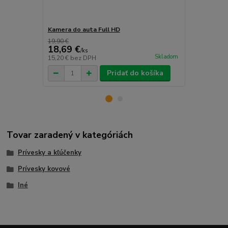
Kamera do auta Full HD
Prívesok pl
19,90 €
18,69 €
3,99 €
/
ks
/
ks
Skladom
15,20 €
bez DPH
3,24 €
bez D
Pridať do košíka
Tovar zaradený v kategóriách
Prívesky a kľúčenky
Prívesky kovové
Iné