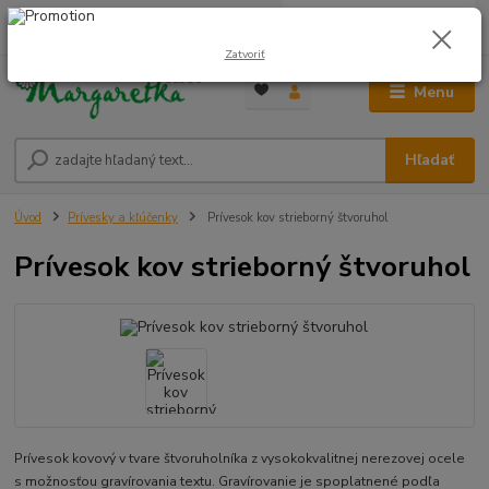
0
ks
0948 236 042
za
0,00 €
12:00-14:00
Zatvoriť
Menu
Hľadať
Úvod
Prívesky a kľúčenky
Prívesok kov strieborný štvoruhol
Prívesok kov strieborný štvoruhol
Prívesok kovový v tvare štvoruholníka z vysokokvalitnej nerezovej ocele
s možnosťou gravírovania textu. Gravírovanie je spoplatnené podľa