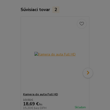
Súvisiaci tovar
2
Kamera do auta Full HD
Prívesok pl
19,90 €
18,69 €
3,99 €
/
ks
/
ks
Skladom
15,20 €
bez DPH
3,24 €
bez D