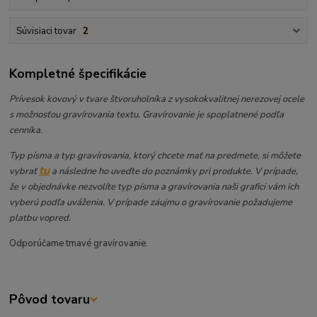
Súvisiaci tovar
2
Kompletné špecifikácie
Prívesok kovový v tvare štvoruholníka z vysokokvalitnej nerezovej ocele
s možnosťou gravírovania textu. Gravírovanie je spoplatnené podľa
cenníka.
Typ písma a typ gravírovania, ktorý chcete mať na predmete, si môžete
tu
vybrať
a následne ho uveďte do poznámky pri produkte. V prípade,
že v objednávke nezvolíte typ písma a gravírovania naši grafici vám ich
vyberú podľa uváženia. V prípade záujmu o gravírovanie požadujeme
platbu vopred.
Odporúčame tmavé gravírovanie.
Pôvod tovaru