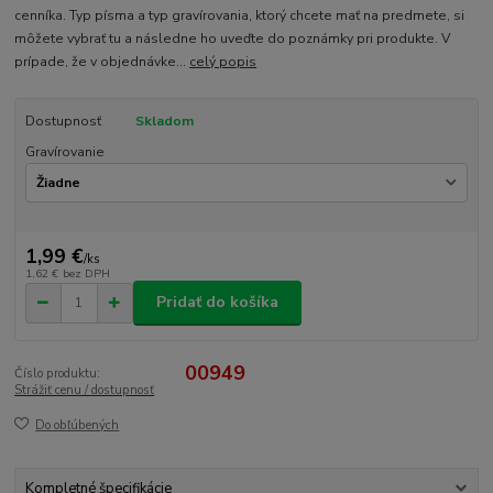
cenníka. Typ písma a typ gravírovania, ktorý chcete mať na predmete, si
môžete vybrať tu a následne ho uveďte do poznámky pri produkte. V
prípade, že v objednávke...
celý popis
Dostupnosť
Skladom
Gravírovanie
1,99 €
/
ks
1,62 €
bez DPH
Pridať do košíka
00949
Číslo produktu:
Strážiť cenu / dostupnosť
Do obľúbených
Kompletné špecifikácie