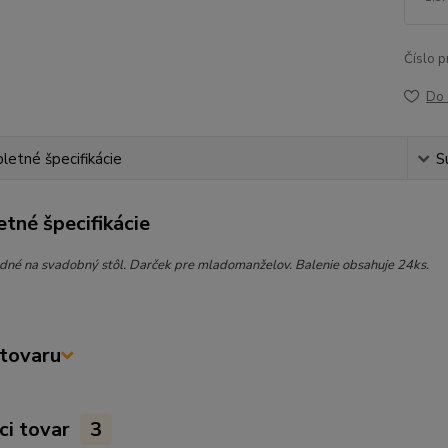
Číslo p
Do 
etné špecifikácie
S
tné špecifikácie
dné na svadobný stôl. Darček pre mladomanželov. Balenie obsahuje 24ks.
tovaru
ci tovar
3