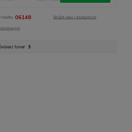
06148
roduktu:
Strážiť cenu / dostupnosť
obľúbených
úvisiaci tovar
3