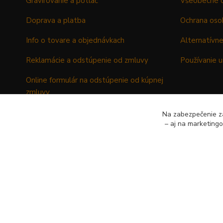
Gravírovanie a potlač
Všeobecné 
Doprava a platba
Ochrana oso
Info o tovare a objednávkach
Alternatívne
Reklamácie a odstúpenie od zmluvy
Používanie u
Online formulár na odstúpenie od kúpnej
zmluvy
Formulár - Reklamačný list
Na zabezpečenie zá
– aj na marketing
Formulár - Odstúpenie od kúpnej zmluvy