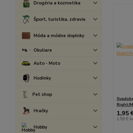
Drogéria a kozmetika
Šport, turistika, zdravie
Móda a módne doplnky
Okuliare
Auto - Moto
Hodinky
Pet shop
Svadobn
Right/M
Hračky
1,95 
1,59 €
b
Hobby