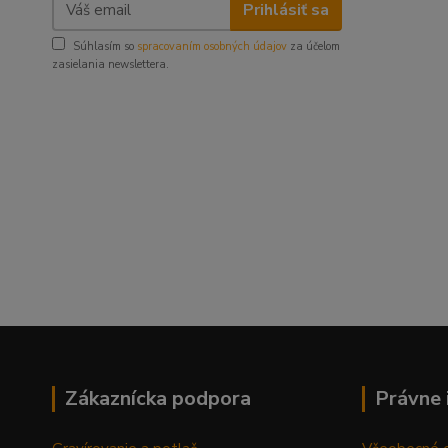
Prihlásiť sa
Súhlasím so
spracovaním osobných údajov
za účelom
zasielania newslettera.
Zákaznícka podpora
Právne 