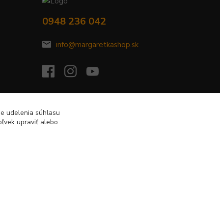
0948 236 042
info@margaretkashop.sk
de udelenia súhlasu
ľvek upraviť alebo
Vytvorené na
Eshop-rychlo.sk