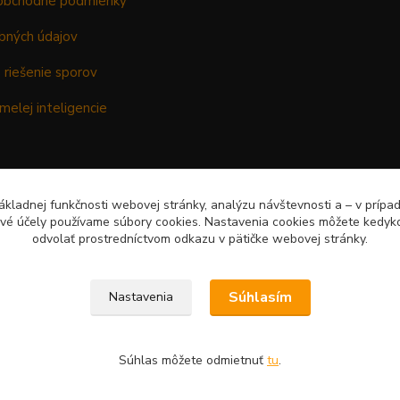
obchodné podmienky
bných údajov
 riešenie sporov
melej inteligencie
kladnej funkčnosti webovej stránky, analýzu návštevnosti a – v prípa
ové účely používame súbory cookies. Nastavenia cookies môžete kedyko
odvolať prostredníctvom odkazu v pätičke webovej stránky.
Súhlasím
Nastavenia
Súhlas môžete odmietnuť
tu
.