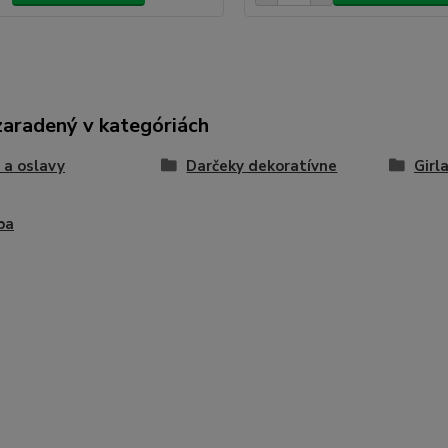
zaradený v kategóriách
 a oslavy
Darčeky dekoratívne
Girl
ba