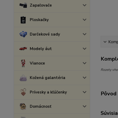
Zapaľovače
Ploskačky
Darčekové sady
Kompl
Modely áut
Komple
Vianoce
Rozety vho
Kožená galantéria
Prívesky a kľúčenky
Pôvod 
Domácnosť
Súvisia