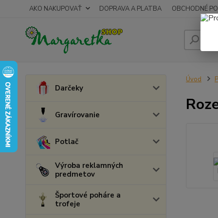
AKO NAKUPOVAŤ
DOPRAVA A PLATBA
OBCHODNÉ PO
Úvod
P
Darčeky
Roz
Gravírovanie
Potlač
Výroba reklamných
predmetov
Športové poháre a
trofeje