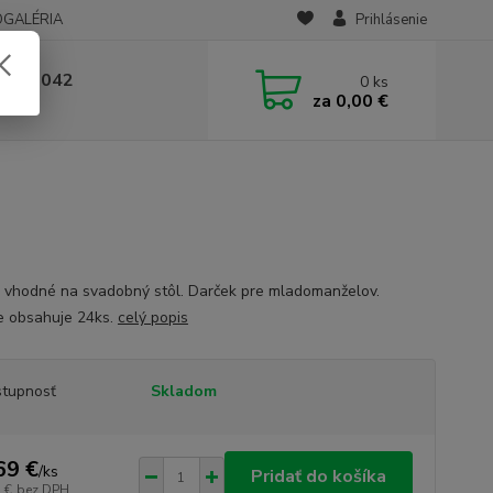
OGALÉRIA
Prihlásenie
 236 042
0
ks
za
0,00 €
-14:00
 vhodné na svadobný stôl. Darček pre mladomanželov.
e obsahuje 24ks.
celý popis
tupnosť
Skladom
69 €
/
ks
Pridať do košíka
 €
bez DPH