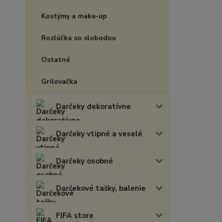
Kostýmy a make-up
Rozlúčka so slobodou
Ostatné
Grilovačka
Darčeky dekoratívne
Darčeky vtipné a veselé
Darčeky osobné
Darčekové tašky, balenie
FIFA store