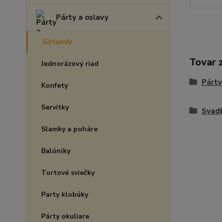
Párty a oslavy
Girlandy
Tovar 
Jednorázový riad
Párty
Konfety
Servítky
Svad
Slamky a poháre
Balóniky
Tortové sviečky
Party klobúky
Párty okuliare