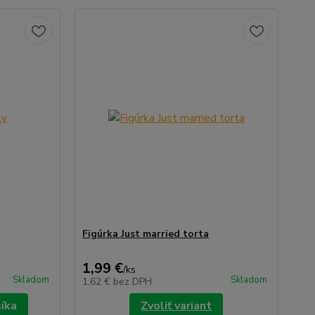
Figúrka Just married torta
1,99 €
/
ks
Skladom
Skladom
1,62 €
bez DPH
šíka
Zvoliť variant