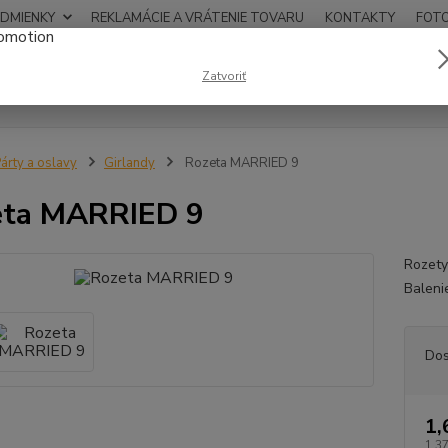
DMIENKY
REKLAMÁCIE A VRÁTENIE TOVARU
KONTAKTY
FOT
0948
Zatvoriť
Hľadať
12:00
árty a oslavy
Girlandy
Rozeta MARRIED 9
eta MARRIED 9
Rozety
Baleni
Dos
1,
1,37