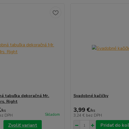
á tabuľka dekoračná Mr.
Svadobné kačičky
rs. Right
€
3,99 €
/
ks
/
ks
Skladom
ez DPH
3,24 €
bez DPH
Zvoliť variant
Pridať do ko