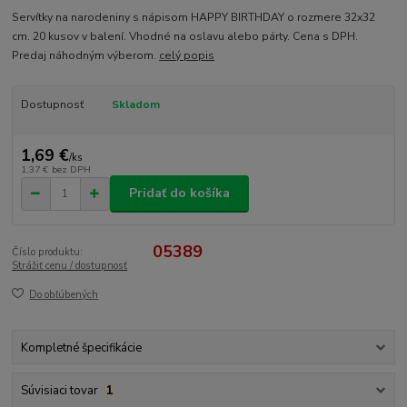
Servítky na narodeniny s nápisom HAPPY BIRTHDAY o rozmere 32x32
cm. 20 kusov v balení. Vhodné na oslavu alebo párty. Cena s DPH.
Predaj náhodným výberom.
celý popis
Dostupnosť
Skladom
1,69 €
/
ks
1,37 €
bez DPH
Pridať do košíka
05389
Číslo produktu:
Strážiť cenu / dostupnosť
Do obľúbených
Kompletné špecifikácie
Súvisiaci tovar
1