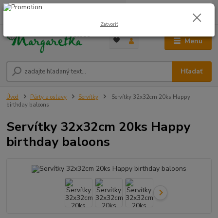
0
ks
0948 236 042
za
0,00 €
12:00-14:00
Zatvoriť
Menu
Hľadať
Úvod
Párty a oslavy
Servítky
Servítky 32x32cm 20ks Happy
birthday baloons
Servítky 32x32cm 20ks Happy
birthday baloons