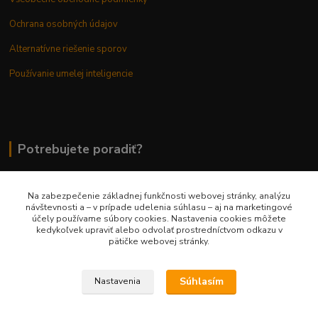
Ochrana osobných údajov
Alternatívne riešenie sporov
Používanie umelej inteligencie
Potrebujete poradiť?
Na zabezpečenie základnej funkčnosti webovej stránky, analýzu
0948 236 042
návštevnosti a – v prípade udelenia súhlasu – aj na marketingové
účely používame súbory cookies. Nastavenia cookies môžete
kedykoľvek upraviť alebo odvolať prostredníctvom odkazu v
info@margaretkashop.sk
pätičke webovej stránky.
Súhlasím
Nastavenia