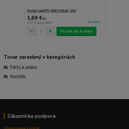
Pohár HAPPY BIRTHDAY 250
1,69 €
/
ks
Skladom
1,37 €
bez DPH
Pridať do košíka
Tovar zaradený v kategóriách
Párty a oslavy
Servítky
Zákaznícka podpora
Gravírovanie a potlač