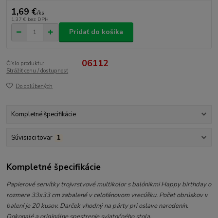
1,69 €
/
ks
1,37 €
bez DPH
Pridať do košíka
06112
Číslo produktu:
Strážiť cenu / dostupnosť
Do obľúbených
Kompletné špecifikácie
Súvisiaci tovar
1
Kompletné špecifikácie
Papierové servítky trojvrstvové multikolor s balónikmi Happy birthday o
rozmere 33x33 cm zabalené v celofánovom vrecúšku. Počet obrúskov v
balení je 20 kusov. Darček vhodný na párty pri oslave narodenín.
Dokonalé a originálne spestrenie sviatočného stola.