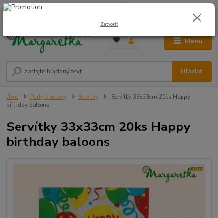
0
ks
0948 236 042
za
0,00 €
12:00-14:00
Zatvoriť
Menu
Hľadať
Úvod
Párty a oslavy
Servítky
Servítky 33x33cm 20ks Happy
birthday baloons
Servítky 33x33cm 20ks Happy
birthday baloons