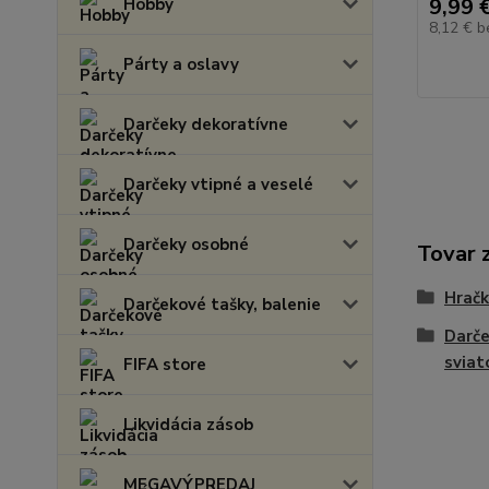
9,99 
Hobby
8,12 €
b
Párty a oslavy
Darčeky dekoratívne
Darčeky vtipné a veselé
Darčeky osobné
Tovar 
Hračk
Darčekové tašky, balenie
Darče
sviat
FIFA store
Likvidácia zásob
MEGAVÝPREDAJ