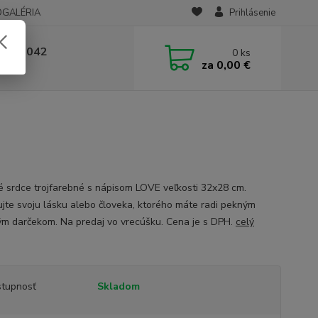
OGALÉRIA
Prihlásenie
 236 042
0
ks
za
0,00 €
-14:00
é srdce trojfarebné s nápisom LOVE veľkosti 32x28 cm.
jte svoju lásku alebo človeka, ktorého máte radi pekným
m darčekom. Na predaj vo vrecúšku. Cena je s DPH.
celý
tupnosť
Skladom