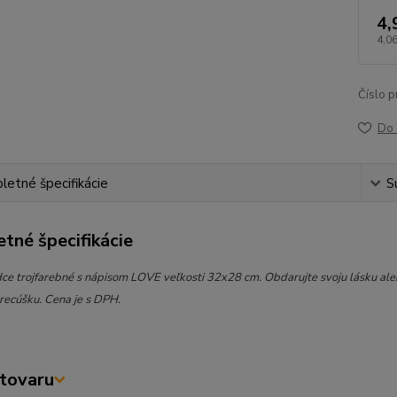
4,
4,06
Číslo p
Do 
etné špecifikácie
S
tné špecifikácie
dce trojfarebné s nápisom LOVE veľkosti 32x28 cm. Obdarujte svoju lásku a
recúšku. Cena je s DPH.
tovaru