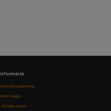
informácie
obchodné podmienky
bných údajov
 riešenie sporov