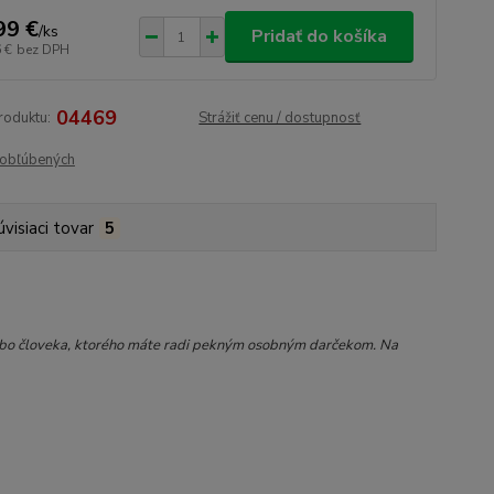
99 €
/
ks
Pridať do košíka
 €
bez DPH
04469
roduktu:
Strážiť cenu / dostupnosť
obľúbených
úvisiaci tovar
5
lebo človeka, ktorého máte radi pekným osobným darčekom. Na