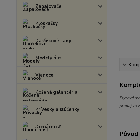
Zapaľovače
Ploskačky
Darčekové sady
Modely áut
Kompl
Vianoce
Komple
Kožená galantéria
Plyšové sr
predaj vo v
Prívesky a kľúčenky
Domácnosť
Pôvod 