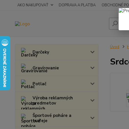
AKO NAKUPOVAŤ
DOPRAVA A PLATBA
OBCHODNÉ PO
Úvod
H
Darčeky
Srdc
Gravírovanie
Potlač
Výroba reklamných
predmetov
Športové poháre a
trofeje