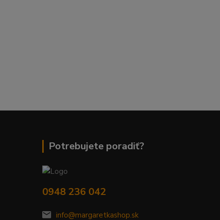
Potrebujete poradiť?
0948 236 042
info@margaretkashop.sk