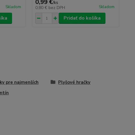
0,99 €
6,
/
ks
Skladom
Skladom
0,80 €
bez DPH
5,
šíka
Pridať do košíka
ky pre najmenších
Plyšové hračky
ntín