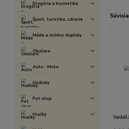
Drogéria a kozmetika
Súvisia
Šport, turistika, zdravie
Móda a módne doplnky
Okuliare
Auto - Moto
Hodinky
Pet shop
Hračky
Vankúš 