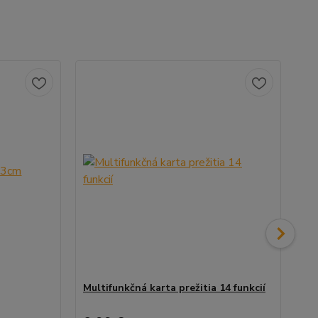
Multifunkčná karta prežitia 14 funkcií
Ro
ba