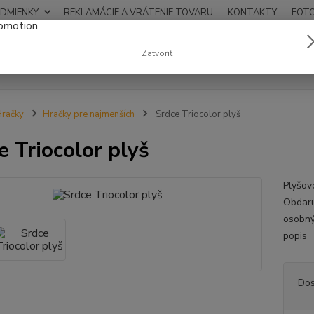
DMIENKY
REKLAMÁCIE A VRÁTENIE TOVARU
KONTAKTY
FOT
0948
Zatvoriť
Hľadať
12:00
račky
Hračky pre najmenších
Srdce Triocolor plyš
e Triocolor plyš
Plyšov
Obdaru
osobný
popis
Dos