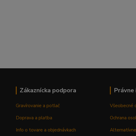
Zákaznícka podpora
Právne 
Gravírovanie a potlač
Všeobecné 
Doprava a platba
Ochrana oso
Info o tovare a objednávkach
Alternatívne