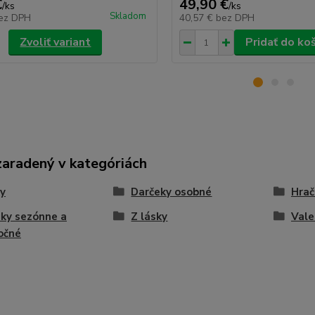
€
49,90 €
/
ks
/
ks
Skladom
ez DPH
40,57 €
bez DPH
Zvoliť variant
Pridať do ko
zaradený v kategóriách
y
Darčeky osobné
Hrač
ky sezónne a
Z lásky
Vale
očné