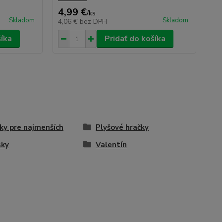
4,99 €
/
ks
Skladom
Skladom
4,06 €
bez DPH
šíka
Pridať do košíka
ky pre najmenších
Plyšové hračky
sky
Valentín