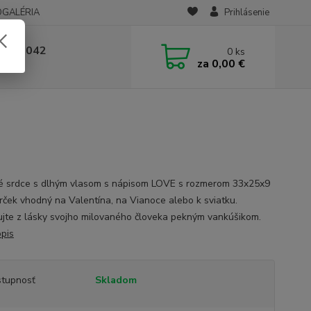
OGALÉRIA
Prihlásenie
 236 042
0
ks
za
0,00 €
-14:00
é srdce s dlhým vlasom s nápisom LOVE s rozmerom 33x25x9
rček vhodný na Valentína, na Vianoce alebo k sviatku.
jte z lásky svojho milovaného človeka pekným vankúšikom.
opis
tupnosť
Skladom