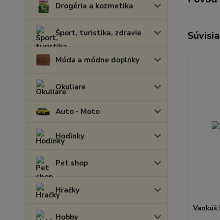
Drogéria a kozmetika
Šport, turistika, zdravie
Súvisia
Móda a módne doplnky
Okuliare
Auto - Moto
Hodinky
Pet shop
Hračky
Vankúš 
Hobby