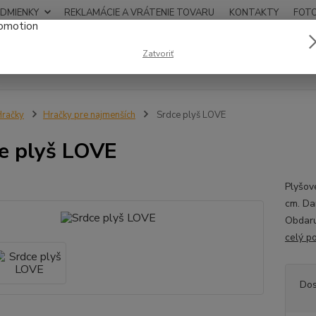
DMIENKY
REKLAMÁCIE A VRÁTENIE TOVARU
KONTAKTY
FOT
0948
Zatvoriť
Hľadať
12:00
račky
Hračky pre najmenších
Srdce plyš LOVE
e plyš LOVE
Plyšov
cm. Da
Obdaru
celý p
Dos