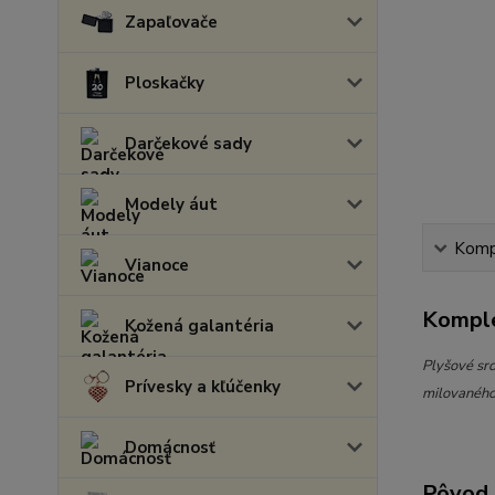
Zapaľovače
Ploskačky
Darčekové sady
Modely áut
Kompl
Vianoce
Komple
Kožená galantéria
Plyšové sr
Prívesky a kľúčenky
milovaného
Domácnosť
Pôvod 