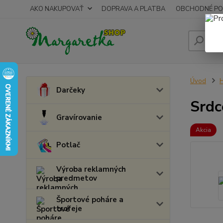
AKO NAKUPOVAŤ
DOPRAVA A PLATBA
OBCHODNÉ PO
Úvod
H
Darčeky
Srdc
Gravírovanie
Akcia
Potlač
Výroba reklamných
predmetov
Športové poháre a
trofeje