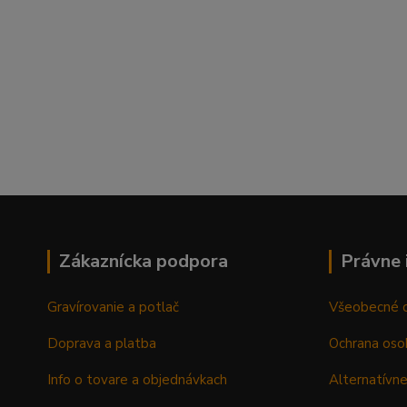
Zákaznícka podpora
Právne 
Gravírovanie a potlač
Všeobecné 
Doprava a platba
Ochrana oso
Info o tovare a objednávkach
Alternatívne