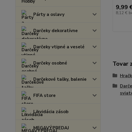
9,99 
8,12 €
b
Párty a oslavy
Darčeky dekoratívne
Darčeky vtipné a veselé
Tovar 
Darčeky osobné
Hračk
Darčekové tašky, balenie
Darče
sviat
FIFA store
Likvidácia zásob
MEGAVÝPREDAJ