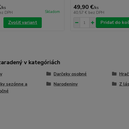
€
49,90 €
/
ks
/
ks
Skladom
ez DPH
40,57 €
bez DPH
Zvoliť variant
Pridať do ko
zaradený v kategóriách
y
Darčeky osobné
Hrač
ky sezónne a
Narodeniny
Z lá
očné