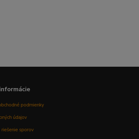
informácie
obchodné podmienky
bných údajov
 riešenie sporov