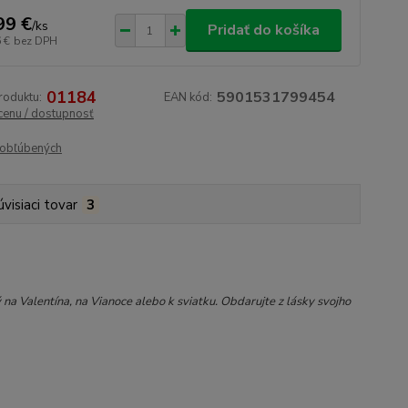
99 €
/
ks
Pridať do košíka
 €
bez DPH
01184
5901531799454
roduktu:
EAN kód:
 cenu / dostupnosť
obľúbených
úvisiaci tovar
3
Valentína, na Vianoce alebo k sviatku. Obdarujte z lásky svojho