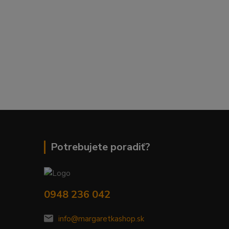
Potrebujete poradiť?
0948 236 042
info@margaretkashop.sk