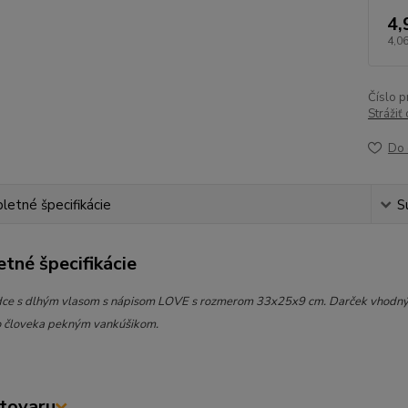
4,
4,06
Číslo p
Strážiť
Do 
etné špecifikácie
S
tné špecifikácie
dce s dlhým vlasom s nápisom LOVE s rozmerom 33x25x9 cm. Darček vhodný na 
 človeka pekným vankúšikom.
tovaru