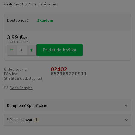
vnútorné : 8 x 7 cm.
celý popis
Dostupnosť
Skladom
3,99 €
/
ks
3,24 €
bez DPH
Pridať do košíka
02402
Číslo produktu:
652369220911
EAN kód:
Strážiť cenu / dostupnosť
Do obľúbených
Kompletné špecifikácie
Súvisiaci tovar
1