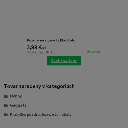
Púzdro na cigarety Eko Color
3,99 €
/
ks
Skladom
3,24 €
bez DPH
Zvoliť variant
Tovar zaradený v kategóriách
Hobby
Gadgets
Krabičky, puzdra, boxy, etui, obaly