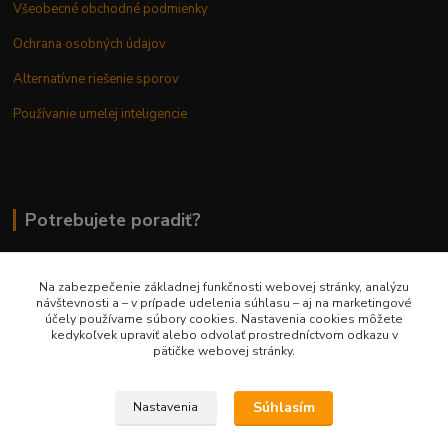
Všeobecné obchodné podmienky
Ochrana osobných údajov
Alternatívne riešenie sporov
Používanie umelej inteligencie
Potrebujete poradiť?
Na zabezpečenie základnej funkčnosti webovej stránky, analýzu
0948 236 042
návštevnosti a – v prípade udelenia súhlasu – aj na marketingové
účely používame súbory cookies. Nastavenia cookies môžete
kedykoľvek upraviť alebo odvolať prostredníctvom odkazu v
info@margaretkashop.sk
pätičke webovej stránky.
Súhlasím
Nastavenia