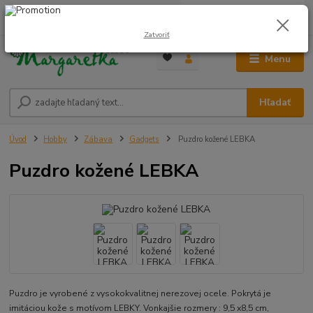
0
ks
0948 236 042
za
0,00 €
12:00-14:00
Zatvoriť
Menu
Hľadať
Úvod
Hobby
Zábava
Gadgets
Puzdro kožené LEBKA
Puzdro kožené LEBKA
Puzdro je vyrobené z vysokokvalitnej nerezovej ocele. Pokrytá je
imitáciou kože s motívom LEBKY. Vonkajšie rozmery : 9,5 x8,5 cm,