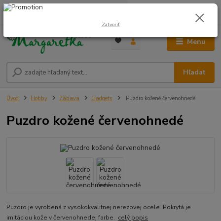
0
ks
0948 236 042
za
0,00 €
12:00-14:00
Zatvoriť
Menu
Hľadať
Úvod
Hobby
Zábava
Gadgets
Puzdro kožené červenohnedé
Puzdro kožené červenohnedé
Puzdro je vyrobená z vysokokvalitnej nerezovej ocele. Pokrytá je
imitáciou kože v červenohnedej farbe.
celý popis