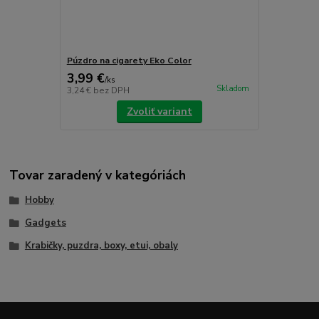
Púzdro na cigarety Eko Color
3,99 €
/
ks
Skladom
3,24 €
bez DPH
Zvoliť variant
Tovar zaradený v kategóriách
Hobby
Gadgets
Krabičky, puzdra, boxy, etui, obaly