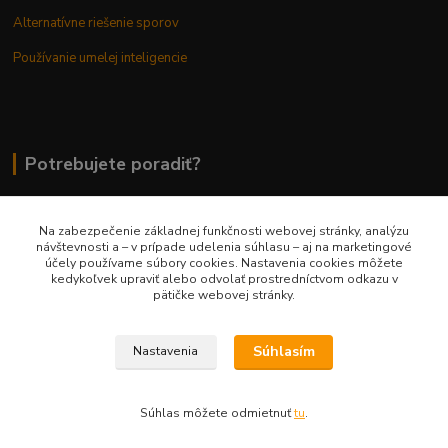
Alternatívne riešenie sporov
Používanie umelej inteligencie
Potrebujete poradiť?
Na zabezpečenie základnej funkčnosti webovej stránky, analýzu
0948 236 042
návštevnosti a – v prípade udelenia súhlasu – aj na marketingové
účely používame súbory cookies. Nastavenia cookies môžete
kedykoľvek upraviť alebo odvolať prostredníctvom odkazu v
info@margaretkashop.sk
pätičke webovej stránky.
Súhlasím
Nastavenia
Súhlas môžete odmietnuť
tu
.
Vytvorené na
Eshop-rychlo.sk