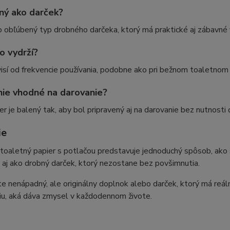
ný ako darček?
o obľúbený typ drobného darčeka, ktorý má praktické aj zábavné v
o vydrží?
isí od frekvencie používania, podobne ako pri bežnom toaletnom 
nie vhodné na darovanie?
er je balený tak, aby bol pripravený aj na darovanie bez nutnosti 
ie
toaletný papier s potlačou predstavuje jednoduchý spôsob, ako 
 aj ako drobný darček, ktorý nezostane bez povšimnutia.
e nenápadný, ale originálny doplnok alebo darček, ktorý má reál
iu, aká dáva zmysel v každodennom živote.