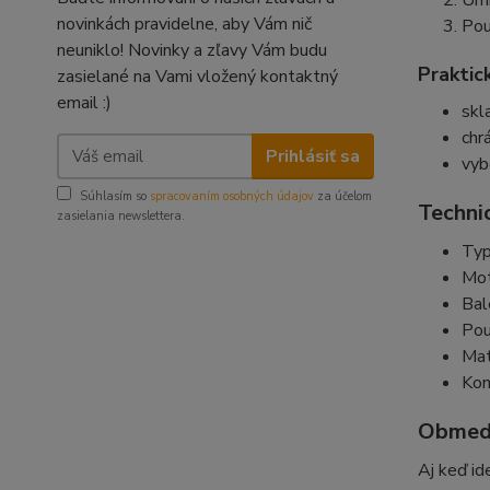
Umi
novinkách pravidelne, aby Vám nič
Pou
neuniklo! Novinky a zľavy Vám budu
Praktic
zasielané na Vami vložený kontaktný
email :)
skl
chr
Prihlásiť sa
vyb
Súhlasím so
spracovaním osobných údajov
za účelom
Techni
zasielania newslettera.
Typ
Mot
Bal
Pou
Mat
Kon
Obmedz
Aj keď id