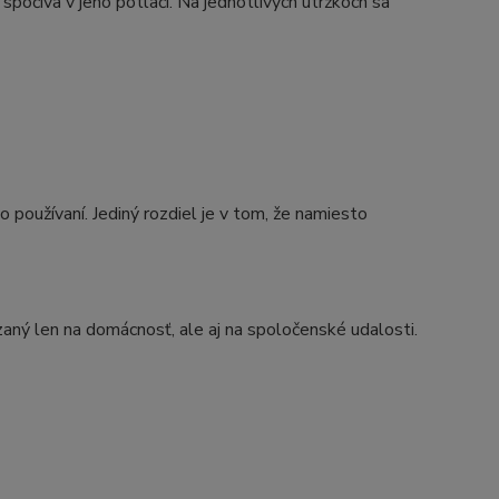
spočíva v jeho potlači. Na jednotlivých útržkoch sa
používaní. Jediný rozdiel je v tom, že namiesto
azaný len na domácnosť, ale aj na spoločenské udalosti.