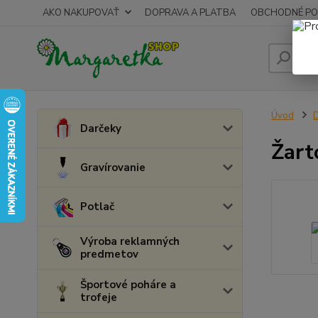
AKO NAKUPOVAŤ
DOPRAVA A PLATBA
OBCHODNÉ PO
Úvod
D
Darčeky
Žart
Gravírovanie
Potlač
Výroba reklamných
predmetov
Športové poháre a
trofeje