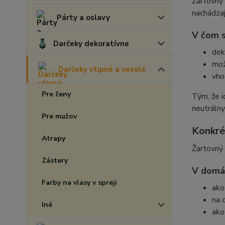
Žartovný 
nachádzaj
Párty a oslavy
V čom s
Darčeky dekoratívne
dek
mož
Darčeky vtipné a veselé
vho
Pre ženy
Tým, že i
neutrálny
Pre mužov
Konkrét
Atrapy
Žartovný 
Zástery
V domá
Farby na vlasy v spreji
ako
na 
Iné
ako