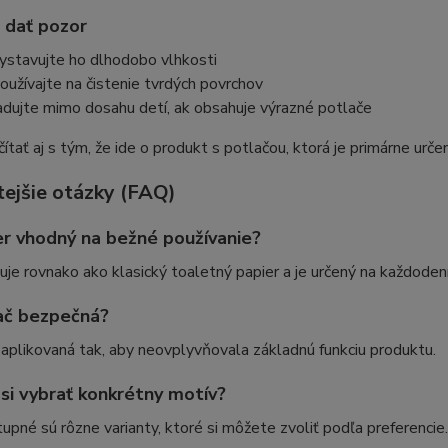
i dať pozor
ystavujte ho dlhodobo vlhkosti
oužívajte na čistenie tvrdých povrchov
adujte mimo dosahu detí, ak obsahuje výrazné potlače
ítať aj s tým, že ide o produkt s potlačou, ktorá je primárne urče
tejšie otázky (FAQ)
er vhodný na bežné používanie?
uje rovnako ako klasický toaletný papier a je určený na každoden
ač bezpečná?
 aplikovaná tak, aby neovplyvňovala základnú funkciu produktu.
i vybrať konkrétny motív?
upné sú rôzne varianty, ktoré si môžete zvoliť podľa preferencie.