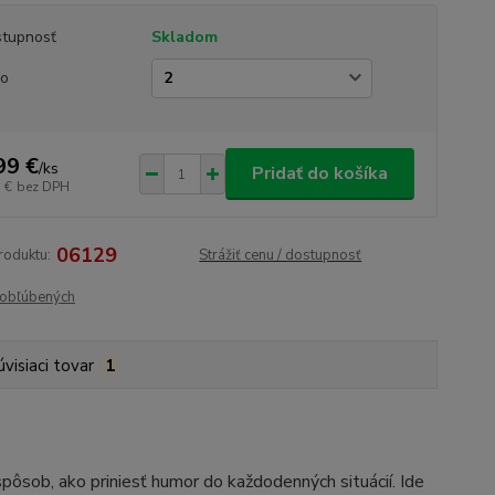
tupnosť
Skladom
lo
99 €
/
ks
Pridať do košíka
 €
bez DPH
06129
roduktu:
Strážiť cenu / dostupnosť
obľúbených
úvisiaci tovar
1
spôsob, ako priniesť humor do každodenných situácií. Ide