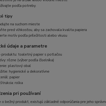
estnite ju na držiak alebo vhodné miesto.
žívajte podľa potreby.
ké tipy
adujte na suchom mieste
áňte pred vlhkosťou, aby sa zachovala kvalita papiera
erte motív podľa príležitosti alebo vkusu
cké údaje a parametre
 produktu: toaletný papier s potlačou
ívy: rôzne (výber podľa číselníka)
enie: plastový obal
žitie: hygienické a dekoratívne
eriál: papier
štrukcia: rolka
enia pri používaní
e o bežný produkt, existujú základné odporúčania pre jeho správn