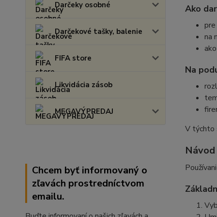
Darčeky osobné
Ako da
pre
Darčekové tašky, balenie
na 
ako
FIFA store
Na podu
Likvidácia zásob
roz
tem
fir
MEGAVÝPREDAJ
V týchto 
Návod 
Používani
Chcem byť informovaný o
zľavách prostredníctvom
Základ
emailu.
Vyb
Buďte informovaní o našich zľavách a