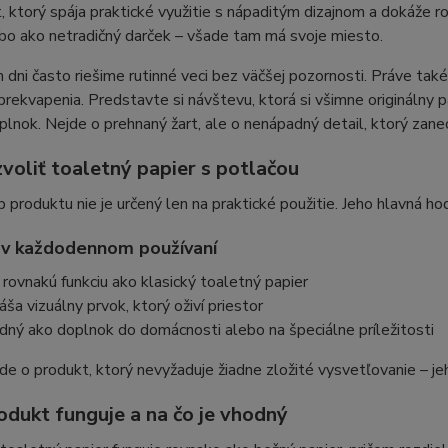
, ktorý spája praktické využitie s nápaditým dizajnom a dokáže ro
bo ako netradičný darček – všade tam má svoje miesto.
dni často riešime rutinné veci bez väčšej pozornosti. Práve takét
ekvapenia. Predstavte si návštevu, ktorá si všimne originálny p
plnok. Nejde o prehnaný žart, ale o nenápadný detail, ktorý zane
voliť toaletný papier s potlačou
 produktu nie je určený len na praktické použitie. Jeho hlavná hod
 v každodennom používaní
í rovnakú funkciu ako klasický toaletný papier
náša vizuálny prvok, ktorý oživí priestor
dný ako doplnok do domácnosti alebo na špeciálne príležitosti
de o produkt, ktorý nevyžaduje žiadne zložité vysvetľovanie – jeho
odukt funguje a na čo je vhodný