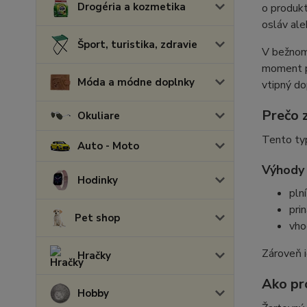
Drogéria a kozmetika
o produkt
osláv ale
Šport, turistika, zdravie
V bežnom 
moment pr
Móda a módne doplnky
vtipný do
Prečo z
Okuliare
Tento typ
Auto - Moto
Výhody
Hodinky
pln
pri
Pet shop
vho
Zároveň i
Hračky
Ako pr
Hobby