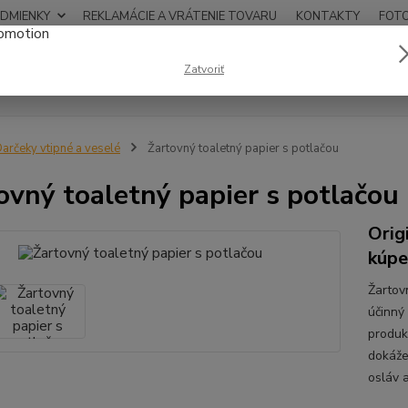
DMIENKY
REKLAMÁCIE A VRÁTENIE TOVARU
KONTAKTY
FOT
0948
Zatvoriť
Hľadať
12:00
arčeky vtipné a veselé
Žartovný toaletný papier s potlačou
ovný toaletný papier s potlačou
Orig
kúpe
Žartov
účinný
produk
dokáže
osláv 