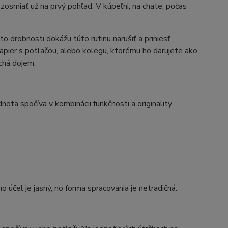
zosmiať už na prvý pohľad. V kúpeľni, na chate, počas
o drobnosti dokážu túto rutinu narušiť a priniesť
apier s potlačou, alebo kolegu, ktorému ho darujete ako
chá dojem.
nota spočíva v kombinácii funkčnosti a originality.
 účel je jasný, no forma spracovania je netradičná.