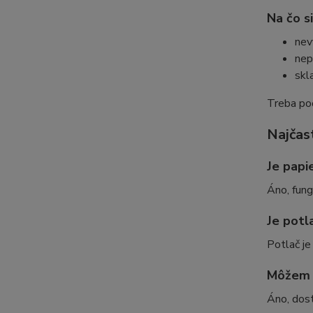
Na čo s
nev
nep
skl
Treba poč
Najčas
Je papi
Áno, fung
Je potl
Potlač je
Môžem s
Áno, dost