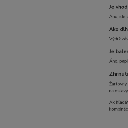
Je vhod
Áno, ide 
Ako dlh
Výdrž záv
Je bale
Áno, papi
Zhrnut
Žartovný 
na oslavy
Ak hľadát
kombinác