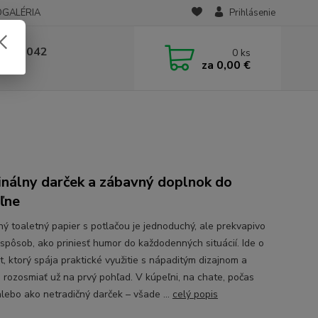
OGALÉRIA
Prihlásenie
 236 042
0
ks
za
0,00 €
-14:00
inálny darček a zábavný doplnok do
ľne
ný toaletný papier s potlačou je jednoduchý, ale prekvapivo
 spôsob, ako priniesť humor do každodenných situácií. Ide o
t, ktorý spája praktické využitie s nápaditým dizajnom a
 rozosmiať už na prvý pohľad. V kúpeľni, na chate, počas
alebo ako netradičný darček – všade ...
celý popis