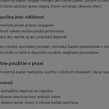
toaletný papier funguje rovnako ako bežný papier, pričom rozdiel 
ú rôzne obrázky alebo nápisy, ktoré vytvárajú zábavný efekt.
počíva jeho odlišnosť
oratívny prvok priamo na papieri
nosť výberu motívu podľa preferencie
dný ako darček aj ako praktický doplnok
de o bežný spotrebný produkt, nevzniká žiadne obmedzenie v jeho 
ch útržkov máte k dispozícii vizuálne zaujímavé prevedenie.
ne použitie v praxi
toaletný papier nachádza využitie v rôznych situáciách. Nie je vi
cnosti
 netradičný doplnok do kúpeľne
oživenie priestoru bez veľkých zmien
 drobný detail, ktorý si všimne každá návšteva