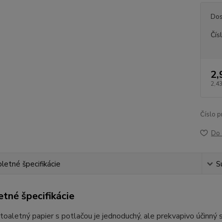
Dos
Čís
2,
2,43
Číslo p
Do 
etné špecifikácie
S
tné špecifikácie
toaletný papier s potlačou je jednoduchý, ale prekvapivo účinný 