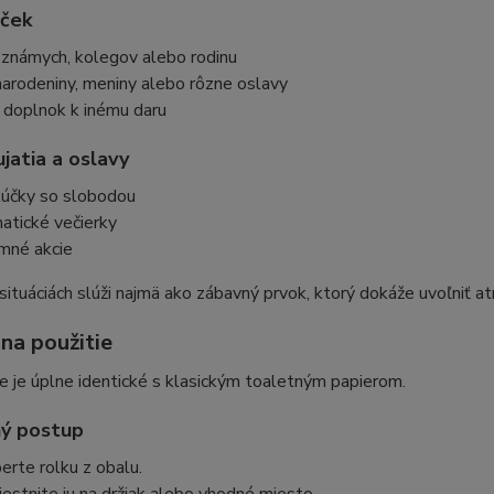
rček
 známych, kolegov alebo rodinu
narodeniny, meniny alebo rôzne oslavy
 doplnok k inému daru
jatia a oslavy
lúčky so slobodou
atické večierky
emné akcie
situáciách slúži najmä ako zábavný prvok, ktorý dokáže uvoľniť a
na použitie
e je úplne identické s klasickým toaletným papierom.
ný postup
erte rolku z obalu.